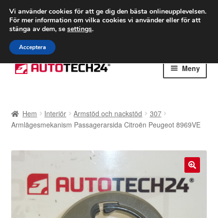
FRAKT från 75 kr
Vi använder cookies för att ge dig den bästa onlineupplevelsen.
För mer information om vilka cookies vi använder eller för att
Världsomspännande frakt
stänga av dem, se
settings
.
Ring 766 924 713
mån-fre 9-16
Acceptera
Hoppa
Hoppa
Meny
till
till
navigering
innehåll
Hem
Hem
Interiör
Armstöd och nackstöd
307
Betalningar
Armlägesmekanism Passagerarsida Citroën Peugeot 8969VE
Integritetspolicy
Klagomål
🔍
Kolla upp