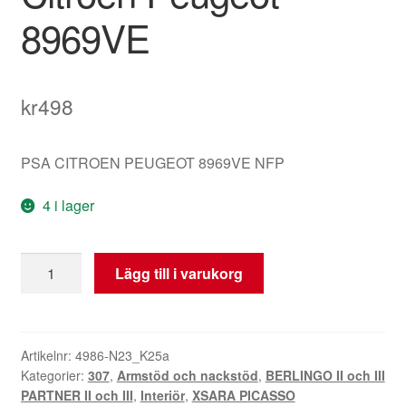
8969VE
kr
498
PSA CITROEN PEUGEOT 8969VE NFP
4 i lager
Armlägesmekanism
Lägg till i varukorg
Passagerarsida
Citroën
Peugeot
8969VE
Artikelnr:
4986-N23_K25a
Kategorier:
307
,
Armstöd och nackstöd
,
BERLINGO II och III
mängd
PARTNER II och III
,
Interiör
,
XSARA PICASSO