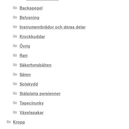
Backspegel
Belysning
Instrumentbrädor och deras delar
Krockkuddar
Övrig
Ratt
Säkerhetsbälten
Säten
Solskydd
Stålplatta persienner
Tapecírunky
Växelspakar
Kropp