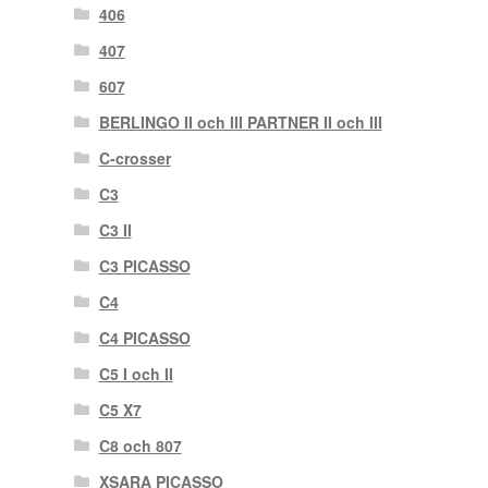
406
407
607
BERLINGO II och III PARTNER II och III
C-crosser
C3
C3 II
C3 PICASSO
C4
C4 PICASSO
C5 I och II
C5 X7
C8 och 807
XSARA PICASSO