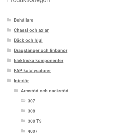
Behållare
Chassi och axlar
Däck och hjul
Dragstänger och linbanor
Elektriska komponenter
FAP-katalysatorer
Interiör
Armstöd och nackstöd
307
308
308 T9
4007