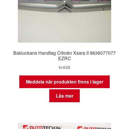
Bakluckans Handtag Citroën Xsara II 9636077077
EZRC
kr
498
Meddela när produkten finns i lager
Läs mer