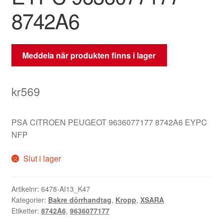
8742A6
Meddela när produkten finns i lager
kr
569
PSA CITROEN PEUGEOT 9636077177 8742A6 EYPC
NFP
Slut i lager
Artikelnr:
6478-AI13_K47
Kategorier:
Bakre dörrhandtag
,
Kropp
,
XSARA
Etiketter:
8742A6
,
9636077177