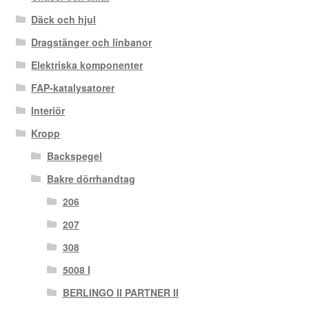
Däck och hjul
Dragstänger och linbanor
Elektriska komponenter
FAP-katalysatorer
Interiör
Kropp
Backspegel
Bakre dörrhandtag
206
207
308
5008 I
BERLINGO II PARTNER II