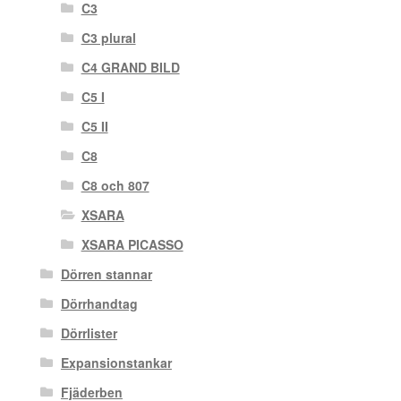
C3
C3 plural
C4 GRAND BILD
C5 I
C5 II
C8
C8 och 807
XSARA
XSARA PICASSO
Dörren stannar
Dörrhandtag
Dörrlister
Expansionstankar
Fjäderben