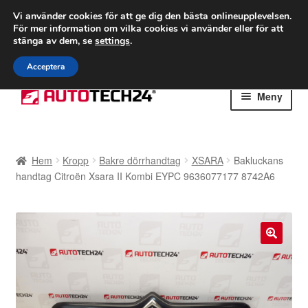
FRAKT från 75 kr
Vi använder cookies för att ge dig den bästa onlineupplevelsen.
För mer information om vilka cookies vi använder eller för att
Världsomspännande frakt
stänga av dem, se
settings
.
Ring 766 924 713
mån-fre 9-16
Acceptera
Hoppa
Hoppa
Meny
till
till
navigering
innehåll
Hem
Hem
Kropp
Bakre dörrhandtag
XSARA
Bakluckans
Betalningar
handtag Citroën Xsara II Kombi EYPC 9636077177 8742A6
Integritetspolicy
Klagomål
🔍
Kolla upp