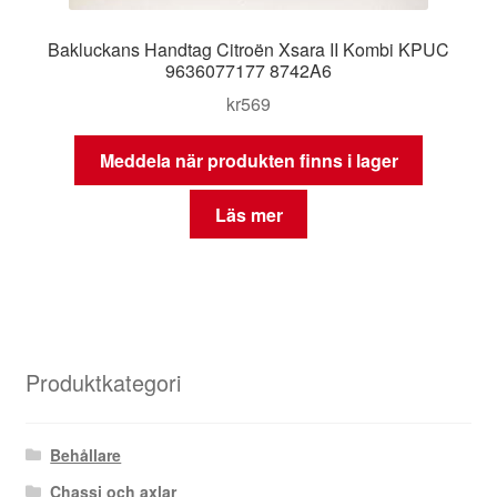
Bakluckans Handtag Citroën Xsara II Kombi KPUC
9636077177 8742A6
kr
569
Meddela när produkten finns i lager
Läs mer
Produktkategori
Behållare
Chassi och axlar