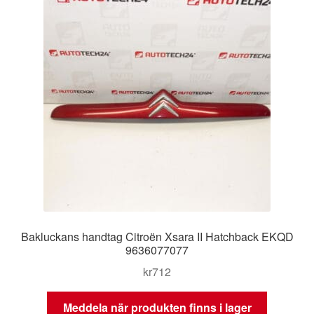
Bakluckans handtag Citroën Xsara II Hatchback EKQD
9636077077
kr
712
Meddela när produkten finns i lager