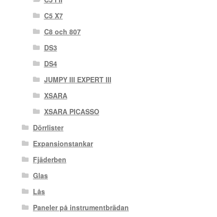
C5 X7
C8 och 807
DS3
DS4
JUMPY III EXPERT III
XSARA
XSARA PICASSO
Dörrlister
Expansionstankar
Fjäderben
Glas
Lås
Paneler på instrumentbrädan