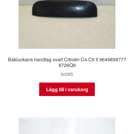
Bakluckans handtag svart Citroën C4 C5 II 9649858777
8726Q9
kr
285
Lägg till i varukorg