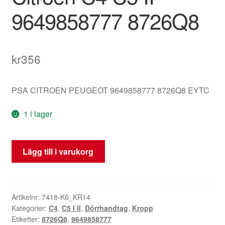
9649858777 8726Q8
kr
356
PSA CITROEN PEUGEOT 9649858777 8726Q8 EYTC
1 i lager
Bakluckans
Lägg till i varukorg
Handtag
Grå
Metallic
PSA
Artikelnr:
7418-K6_KR14
Kategorier:
C4
,
C5 I II
,
Dörrhandtag
,
Kropp
Citroën
Etiketter:
8726Q8
,
9649858777
C4