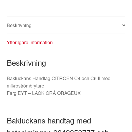
C5
II
9649858777
Beskrivning
8726Q8
mängd
Ytterligare information
Beskrivning
Bakluckans Handtag CITROËN C4 och C5 II med
mikroströmbrytare
Färg EYT – LACK GRÅ ORAGEUX
Bakluckans handtag med