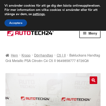
FRAKT från 75 kr
Vi använder cookies för att ge dig den bästa onlineupplevelsen.
För mer information om vilka cookies vi använder eller för att
Världsomspännande frakt
stänga av dem, se
settings
.
Ring 766 924 713
mån-fre 9-16
Acceptera
Hoppa
Hoppa
Meny
till
till
navigering
innehåll
Hem
Hem
Kropp
Dörrhandtag
C5 I II
Bakluckans Handtag
Betalningar
Grå Metallic PSA Citroën C4 C5 II 9649858777 8726Q8
Integritetspolicy
Klagomål
🔍
Kolla upp