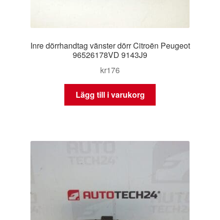
Inre dörrhandtag vänster dörr Citroën Peugeot
96526178VD 9143J9
kr
176
Lägg till i varukorg