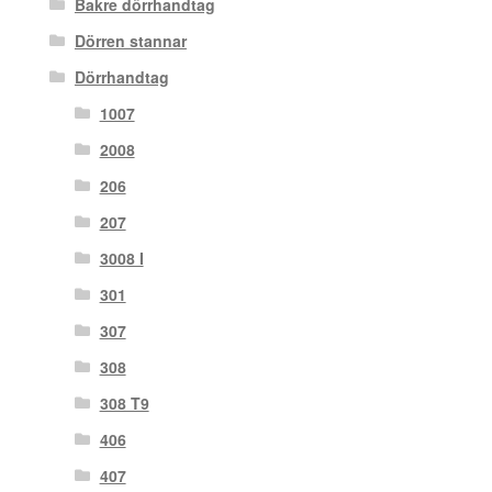
Bakre dörrhandtag
Dörren stannar
Dörrhandtag
1007
2008
206
207
3008 I
301
307
308
308 T9
406
407