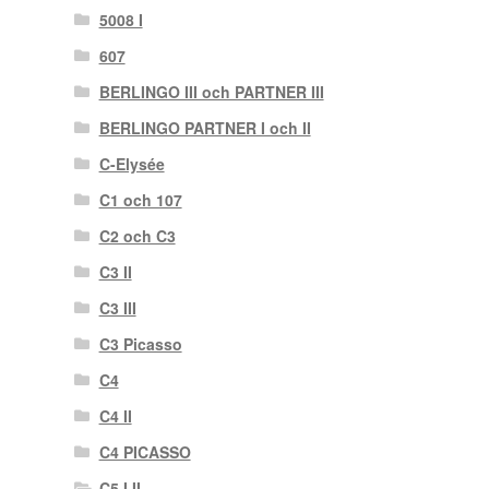
5008 I
607
BERLINGO III och PARTNER III
BERLINGO PARTNER I och II
C-Elysée
C1 och 107
C2 och C3
C3 II
C3 III
C3 Picasso
C4
C4 II
C4 PICASSO
C5 I II