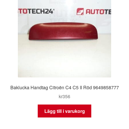
Baklucka Handtag Citroën C4 C5 II Röd 9649858777
kr
356
Lägg till i varukorg