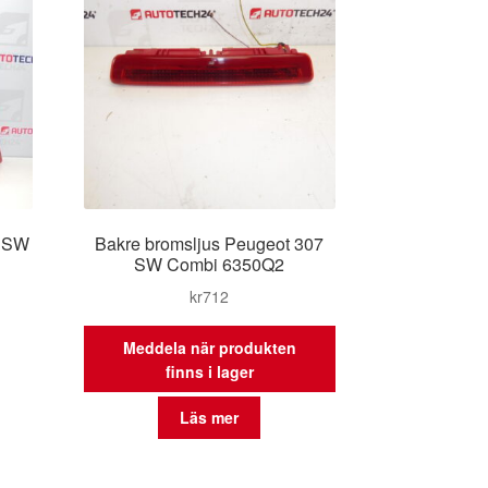
7 SW
Bakre bromsljus Peugeot 307
SW Combi 6350Q2
kr
712
Meddela när produkten
finns i lager
Läs mer