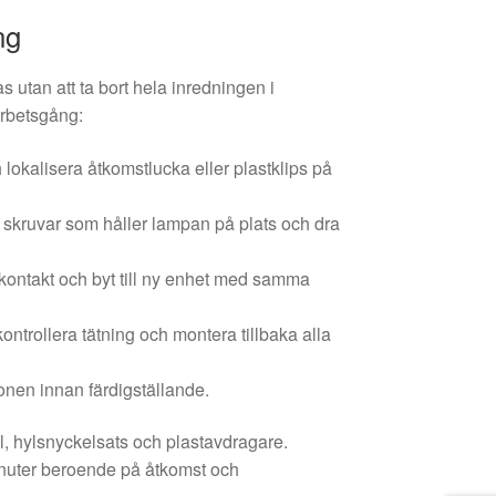
ng
s utan att ta bort hela inredningen i
rbetsgång:
okalisera åtkomstlucka eller plastklips på
er skruvar som håller lampan på plats och dra
 kontakt och byt till ny enhet med samma
.
kontrollera tätning och montera tillbaka alla
onen innan färdigställande.
l, hylsnyckelsats och plastavdragare.
inuter beroende på åtkomst och