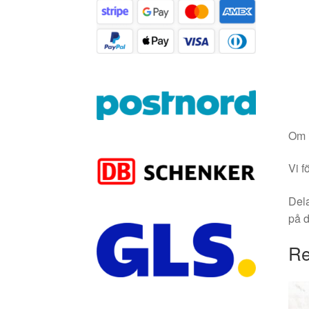
Om i
Vi f
Dela
på 
Re