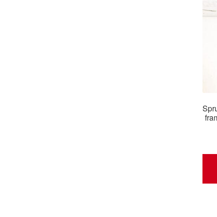
Spru
fra