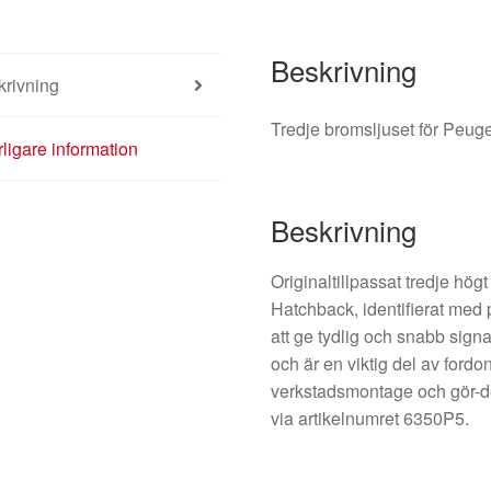
Beskrivning
krivning
Tredje bromsljuset för Peu
rligare information
Beskrivning
Originaltillpassat tredje hö
Hatchback, identifierat med
att ge tydlig och snabb signa
och är en viktig del av for
verkstadsmontage och gör-det
via artikelnumret 6350P5.