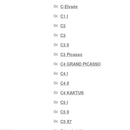
C-Elysée
C1 I
C2
C3
C3 II
C3 Picasso
C4 GRAND PICASSO
C4 I
C4 II
C4 KAKTUS
C5 I
C5 II
C5 X7