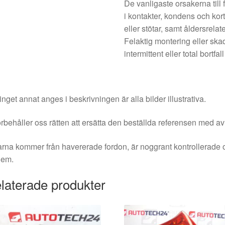
De vanligaste orsakerna till f
i kontakter, kondens och kor
eller stötar, samt åldersrelat
Felaktig montering eller sk
intermittent eller total bortfa
nget annat anges i beskrivningen är alla bilder illustrativa.
örbehåller oss rätten att ersätta den beställda referensen med av
rna kommer från havererade fordon, är noggrant kontrollerade 
dem.
laterade produkter