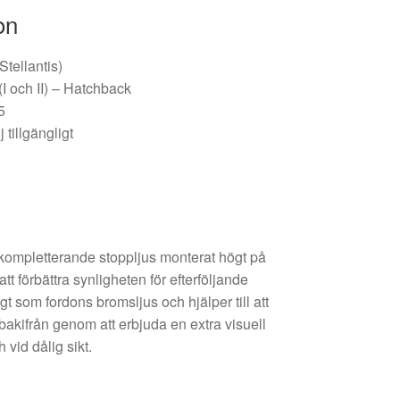
on
Stellantis)
I och II) – Hatchback
5
 tillgängligt
t kompletterande stoppljus monterat högt på
tt förbättra synligheten för efterföljande
gt som fordons bromsljus och hjälper till att
bakifrån genom att erbjuda en extra visuell
h vid dålig sikt.