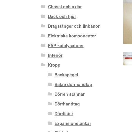
Chassi och axlar
Däck och hjul
Dragstänger och linbanor
Elektriska komponenter
FAP-katalysatorer
Interiör
Kropp
Backspegel
Bakre dörrhandtag
Dörren stannar
Dörrhandtag
Dörrlister
Expansionstankar