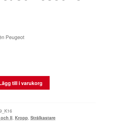
oën Peugeot
Lägg till i varukorg
9_K16
 och II
,
Kropp
,
Strålkastare