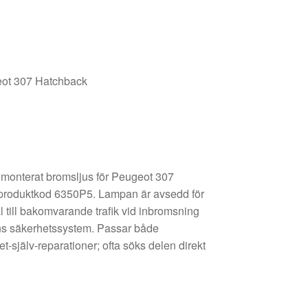
geot 307 Hatchback
gt monterat bromsljus för Peugeot 307
 produktkod 6350P5. Lampan är avsedd för
l till bakomvarande trafik vid inbromsning
dons säkerhetssystem. Passar både
-själv-reparationer; ofta söks delen direkt