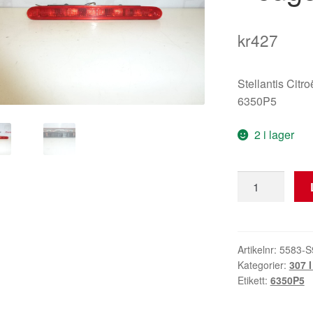
kr
427
Stellantis Citr
6350P5
2 i lager
Bakre
bromsljus
Peugeot
307
6350P5
Artikelnr:
5583-S
Kategorier:
307 I
mängd
Etikett:
6350P5