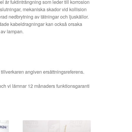
el är fuktinträngning som leder till korrosion
tslutningar, mekaniska skador vid kollision
erad nedbrytning av tätningar och ljuskällor.
adade kabeldragningar kan också orsaka
ll av lampan.
 tillverkaren angiven ersättningsreferens.
och vi lämnar 12 månaders funktionsgaranti