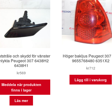
tstråle och skydd för vänster
Höger bakljus Peugeot 30
mlykta Peugeot 307 6438H2
9655768480 6351X2
6438H1
kr
712
kr
569
Lägg till i varukorg
Meddela när produkten
finns i lager
Läs mer