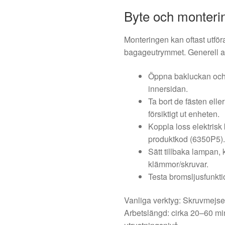
Byte och monteri
Monteringen kan oftast utföra
bagageutrymmet. Generell a
Öppna bakluckan och l
innersidan.
Ta bort de fästen ell
försiktigt ut enheten.
Koppla loss elektrisk
produktkod (6350P5)
Sätt tillbaka lampan, 
klämmor/skruvar.
Testa bromsljusfunkti
Vanliga verktyg: Skruvmejse
Arbetslängd: cirka 20–60 m