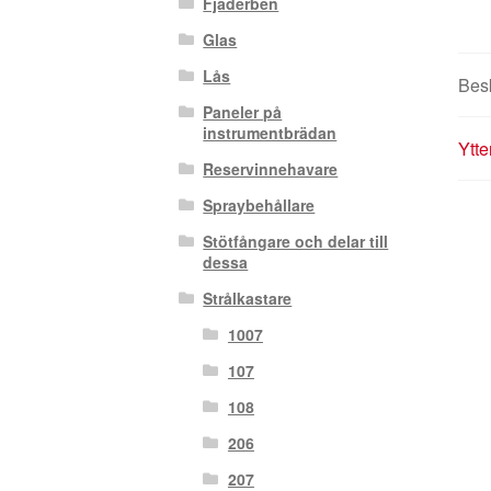
Fjäderben
Glas
Lås
Bes
Paneler på
instrumentbrädan
Ytte
Reservinnehavare
Spraybehållare
Stötfångare och delar till
dessa
Strålkastare
1007
107
108
206
207