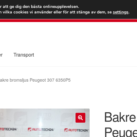
 kr
Världs
r att ge dig den bästa onlineupplevelsen.
 vilka cookies vi använder eller för att stänga av dem, se
settings
.
Ring 7
er
Transport
Kolla upp
Kontakt
Mitt konto
Om oss
Reklamationsprocedur
akre bromsljus Peugeot 307 6350P5
illkor
Bakre
Peuge
🔍