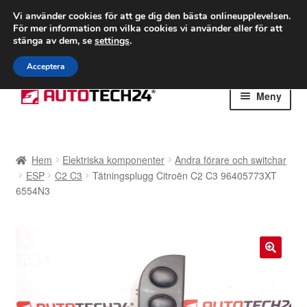
FRAKT från 75 kr
Vi använder cookies för att ge dig den bästa onlineupplevelsen.
För mer information om vilka cookies vi använder eller för att
Världsomspännande frakt
stänga av dem, se
settings
.
Ring 766 924 713
mån-fre 9-16
Acceptera
Hoppa
Hoppa
Meny
till
till
navigering
innehåll
Hem
Hem
Elektriska komponenter
Andra förare och switchar
Betalningar
ESP
C2 C3
Tätningsplugg Citroën C2 C3 96405773XT
6554N3
Integritetspolicy
Klagomål
🔍
Kolla upp