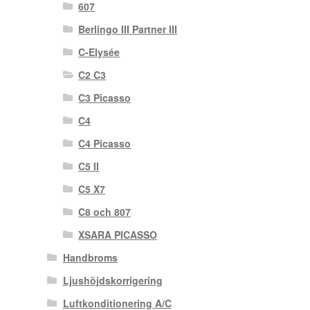
607
Berlingo III Partner III
C-Elysée
C2 C3
C3 Picasso
C4
C4 Picasso
C5 II
C5 X7
C8 och 807
XSARA PICASSO
Handbroms
Ljushöjdskorrigering
Luftkonditionering A/C