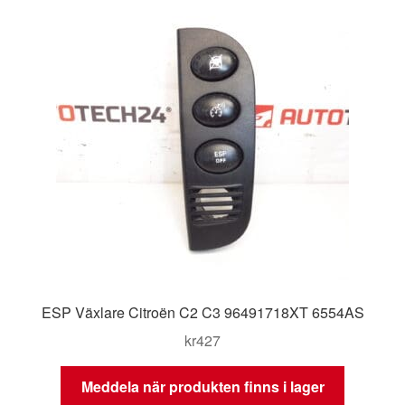
ESP Växlare Citroën C2 C3 96491718XT 6554AS
kr
427
Meddela när produkten finns i lager