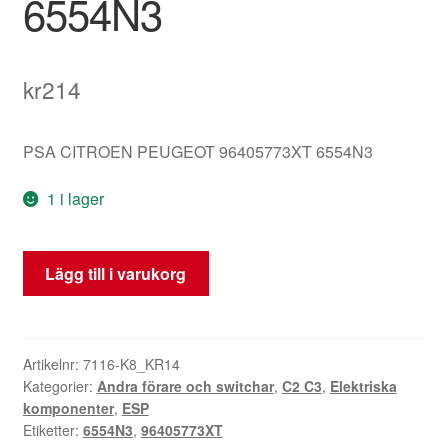
6554N3
kr
214
PSA CITROEN PEUGEOT 96405773XT 6554N3
1 i lager
Tätningsplugg
Lägg till i varukorg
Citroën
C2
C3
96405773XT
Artikelnr:
7116-K8_KR14
Kategorier:
Andra förare och switchar
,
C2 C3
,
Elektriska
6554N3
komponenter
,
ESP
mängd
Etiketter:
6554N3
,
96405773XT