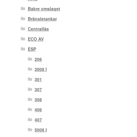
Bakre omslaget
Bränsletankar
Centrallås
ECO AV
ESP
206
3008 I
301
307
308
406
407
5008 I