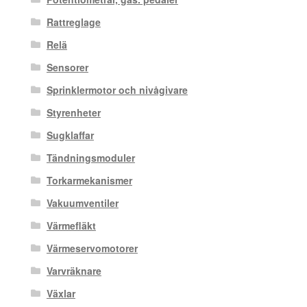
Rattreglage
Relä
Sensorer
Sprinklermotor och nivågivare
Styrenheter
Sugklaffar
Tändningsmoduler
Torkarmekanismer
Vakuumventiler
Värmefläkt
Värmeservomotorer
Varvräknare
Växlar