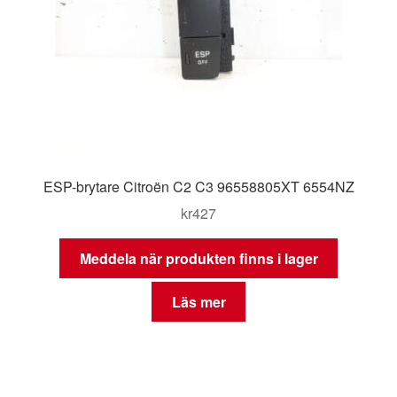
ESP-brytare Citroën C2 C3 96558805XT 6554NZ
kr
427
Meddela när produkten finns i lager
Läs mer