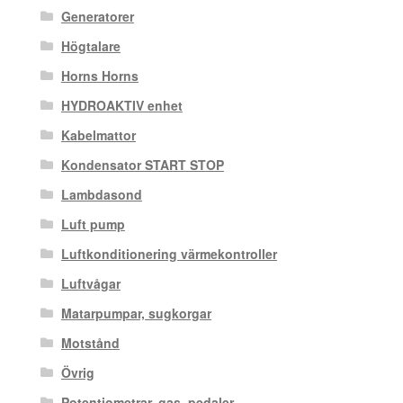
Generatorer
Högtalare
Horns Horns
HYDROAKTIV enhet
Kabelmattor
Kondensator START STOP
Lambdasond
Luft pump
Luftkonditionering värmekontroller
Luftvågar
Matarpumpar, sugkorgar
Motstånd
Övrig
Potentiometrar, gas. pedaler