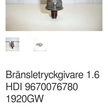
Kontakt
Mitt konto
Om oss
Reklamationsprocedur
Transport
Vagn
Bränsletryckgivare 1.6
Världsomspännande frakt
HDI 9670076780
Villkor
1920GW