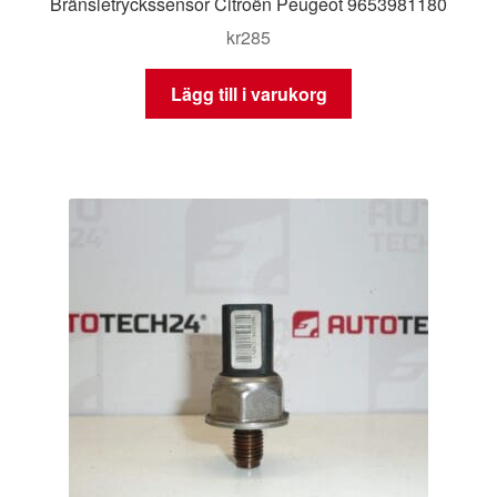
Bränsletryckssensor Citroën Peugeot 9653981180
kr
285
Lägg till i varukorg