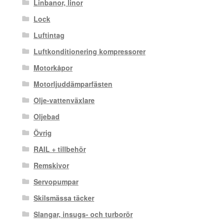
Linbanor, linor
Lock
Luftintag
Luftkonditionering kompressorer
Motorkåpor
Motorljuddämparfästen
Olje-vattenväxlare
Oljebad
Övrig
RAIL + tillbehör
Remskivor
Servopumpar
Skilsmässa täcker
Slangar, insugs- och turborör