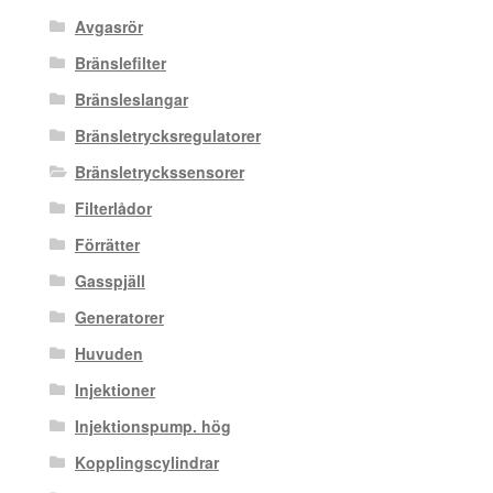
Avgasrör
Bränslefilter
Bränsleslangar
Bränsletrycksregulatorer
Bränsletryckssensorer
Filterlådor
Förrätter
Gasspjäll
Generatorer
Huvuden
Injektioner
Injektionspump. hög
Kopplingscylindrar