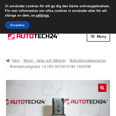
FRAKT från 75 kr
Vi använder cookies för att ge dig den bästa onlineupplevelsen.
För mer information om vilka cookies vi använder eller för att
Världsomspännande frakt
stänga av dem, se
settings
.
Ring 766 924 713
mån-fre 9-16
Acceptera
Hoppa
Hoppa
Meny
till
till
navigering
innehåll
Hem
Hem
Motor - delar och tillbehör
Bränsletryckssensorer
Betalningar
Bränsletryckgivare 1.6 HDI 9670076780 1920GW
Integritetspolicy
Klagomål
🔍
Kolla upp