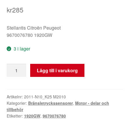
kr
285
Stellantis Citroën Peugeot
9670076780 1920GW
3 i lager
Bränsletryckgivare
Lägg till i varukorg
1.6
HDI
9670076780
1920GW
Artikelnr:
2011-N10_K25 M2010
Kategorier:
Bränsletryckssensorer
,
Motor - delar och
mängd
tillbehör
Etiketter:
1920GW
,
9670076780