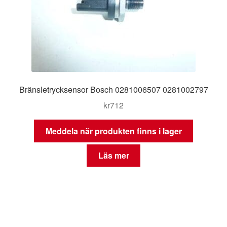
Bränsletrycksensor Bosch 0281006507 0281002797
kr
712
Meddela när produkten finns i lager
Läs mer