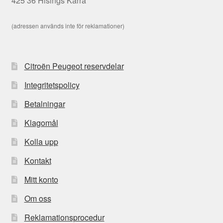
425 36 Hisings Kärra
(adressen används inte för reklamationer)
Citroën Peugeot reservdelar
Integritetspolicy
Betalningar
Klagomål
Kolla upp
Kontakt
Mitt konto
Om oss
Reklamationsprocedur