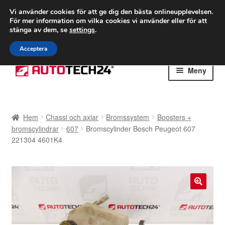
FRAKT från 75 kr
Vi använder cookies för att ge dig den bästa onlineupplevelsen.
För mer information om vilka cookies vi använder eller för att
Världsomspännande frakt
stänga av dem, se
settings
.
Ring 766 924 713
mån-fre 9-16
Acceptera
Hoppa
Hoppa
Meny
till
till
navigering
innehåll
Hem
Hem
Chassi och axlar
Bromssystem
Boosters +
Betalningar
bromscylindrar
607
Bromscylinder Bosch Peugeot 607
221304 4601K4
Integritetspolicy
Klagomål
🔍
Kolla upp