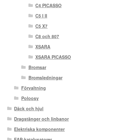
C4 PICASSO
C5 I II
C5 X7
C8 och 807
XSARA
XSARA PICASSO
Bromsar
Bromsledningar
Förvaltning
Poloosy
Däck och hjul
Dragstänger och linbanor
Elektriska komponenter
FAP-katalysatorer