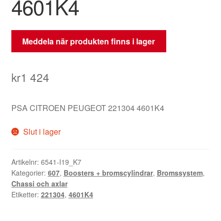
4601K4
Meddela när produkten finns i lager
kr
1 424
PSA CITROEN PEUGEOT 221304 4601K4
Slut i lager
Artikelnr:
6541-I19_K7
Kategorier:
607
,
Boosters + bromscylindrar
,
Bromssystem
,
Chassi och axlar
Etiketter:
221304
,
4601K4