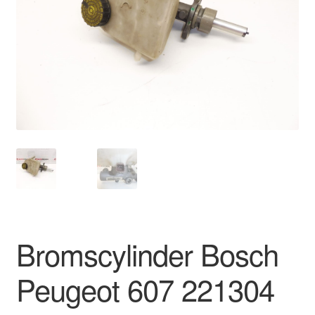
Kontakt
Mitt konto
Om oss
Reklamationsprocedur
Transport
Vagn
Världsomspännande frakt
Bromscylinder Bosch
Villkor
Peugeot 607 221304