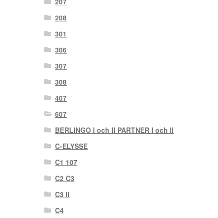
207
208
301
306
307
308
407
607
BERLINGO I och II PARTNER I och II
C-ELYSSE
C1 107
C2 C3
C3 II
C4