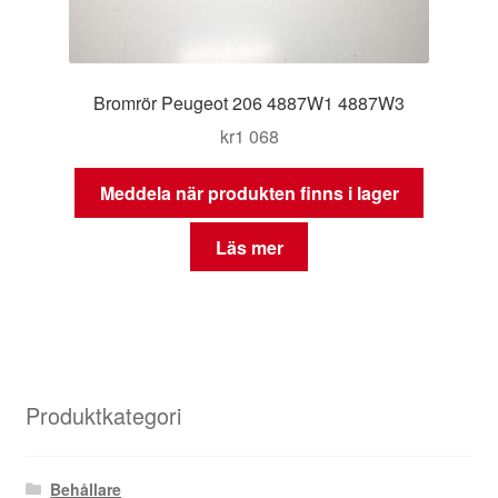
Bromrör Peugeot 206 4887W1 4887W3
kr
1 068
Meddela när produkten finns i lager
Läs mer
Produktkategori
Behållare