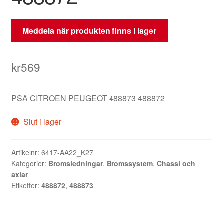
Meddela när produkten finns i lager
kr
569
PSA CITROEN PEUGEOT 488873 488872
Slut i lager
Artikelnr:
6417-AA22_K27
Kategorier:
Bromsledningar
,
Bromssystem
,
Chassi och
axlar
Etiketter:
488872
,
488873