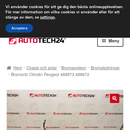
FRAKT från 75 kr
Vi använder cookies för att ge dig den bästa onlineupplevelsen.
För mer information om vilka cookies vi använder eller för att
Världsomspännande frakt
stänga av dem, se
settings
.
Ring 766 924 713
mån-fre 9-16
Acceptera
Hoppa
Hoppa
Meny
till
till
navigering
innehåll
Hem
Hem
Chassi och axlar
Bromssystem
Bromsledningar
Betalningar
Bromsrör Citroën Peugeot 488873 488872
Integritetspolicy
Klagomål
🔍
Kolla upp