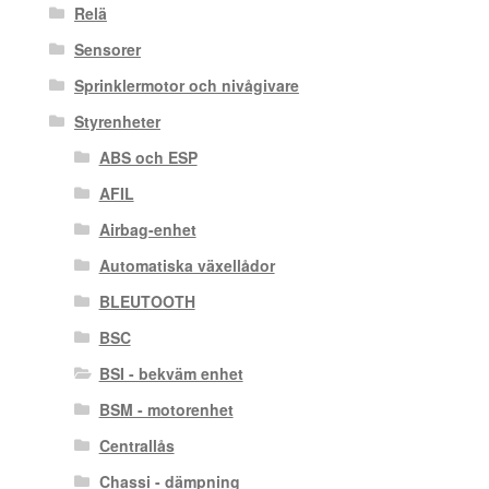
Relä
Sensorer
Sprinklermotor och nivågivare
Styrenheter
ABS och ESP
AFIL
Airbag-enhet
Automatiska växellådor
BLEUTOOTH
BSC
BSI - bekväm enhet
BSM - motorenhet
Centrallås
Chassi - dämpning