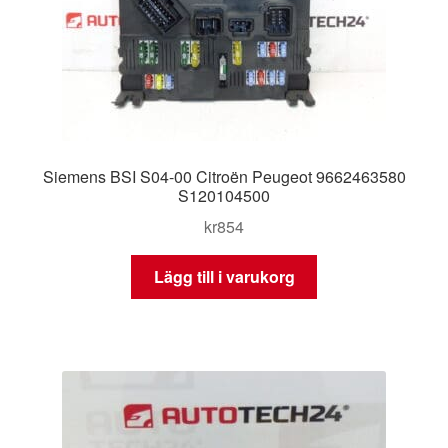
Siemens BSI S04-00 Citroën Peugeot 9662463580
S120104500
kr
854
Lägg till i varukorg