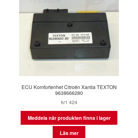
ECU Komfortenhet Citroën Xantia TEXTON
9638666280
kr
1 424
Meddela när produkten finns i lager
Läs mer