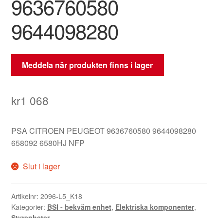
9636760580
9644098280
Meddela när produkten finns i lager
kr
1 068
PSA CITROEN PEUGEOT 9636760580 9644098280
658092 6580HJ NFP
Slut i lager
Artikelnr:
2096-L5_K18
Kategorier:
BSI - bekväm enhet
,
Elektriska komponenter
,
Styrenheter