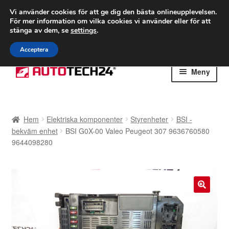
FRAKT från 75 kr
Vi använder cookies för att ge dig den bästa onlineupplevelsen.
För mer information om vilka cookies vi använder eller för att
Världsomspännande frakt
stänga av dem, se
settings
.
Ring 766 924 713
mån-fre 9-16
Acceptera
Hoppa
Hoppa
Meny
till
till
navigering
innehåll
Hem
Hem
Elektriska komponenter
Styrenheter
BSI -
Betalningar
bekväm enhet
BSI G0X-00 Valeo Peugeot 307 9636760580
9644098280
Integritetspolicy
Klagomål
🔍
Kolla upp