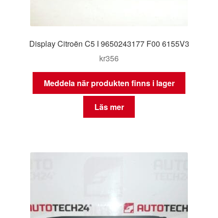
Display Citroën C5 I 9650243177 F00 6155V3
kr
356
Meddela när produkten finns i lager
Läs mer