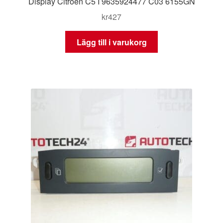
Display Citroën C5 I 9635924477 C03 6155GN
kr
427
Lägg till i varukorg