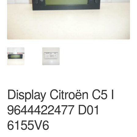
Kontakt
Mitt konto
Om oss
Reklamationsprocedur
Transport
Vagn
Display Citroën C5 I
Världsomspännande frakt
9644422477 D01
Villkor
6155V6