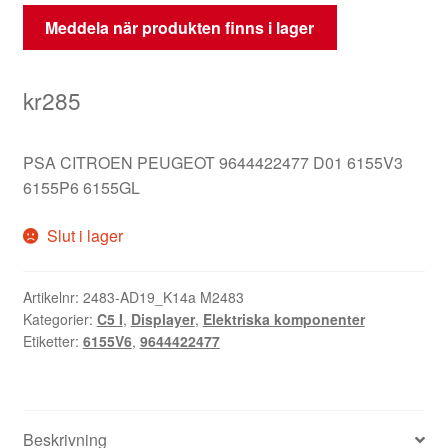
Meddela när produkten finns i lager
kr
285
PSA CITROEN PEUGEOT 9644422477 D01 6155V3
6155P6 6155GL
Slut i lager
Artikelnr:
2483-AD19_K14a M2483
Kategorier:
C5 I
,
Displayer
,
Elektriska komponenter
Etiketter:
6155V6
,
9644422477
Beskrivning