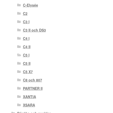
C-Elysée
C2
C3 I
C3 II och DS3
C4 I
C4 II
C5 I
C5 II
C5 X7
C8 och 807
PARTNER II
XANTIA
XSARA