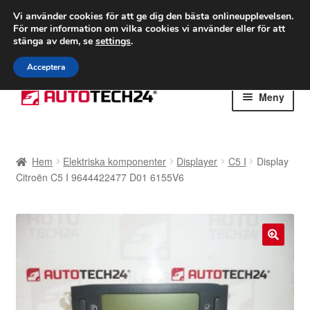
FRAKT från 75 kr
Vi använder cookies för att ge dig den bästa onlineupplevelsen.
För mer information om vilka cookies vi använder eller för att
Världsomspännande frakt
stänga av dem, se
settings
.
Ring 766 924 713
mån-fre 9-16
Acceptera
Hoppa
Hoppa
Meny
till
till
navigering
innehåll
Hem
Hem
Elektriska komponenter
Displayer
C5 I
Display
Betalningar
Citroën C5 I 9644422477 D01 6155V6
Integritetspolicy
Klagomål
🔍
Kolla upp