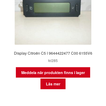
Display Citroën C5 I 9644422477 C00 6155V6
kr
285
Meddela när produkten finns i lager
Läs mer