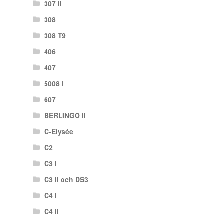
307 II
308
308 T9
406
407
5008 I
607
BERLINGO II
C-Elysée
C2
C3 I
C3 II och DS3
C4 I
C4 II