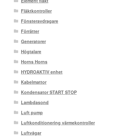
Element fläkt
Fläktkontroller
Fönsteravdragare
Förrätter
Generatorer
Högtalare
Horns Horns
HYDROAKTIV enhet
Kabelmattor
Kondensator START STOP
Lambdasond
Luft pump
Luftkonditionering värmekontroller
Luftvågar