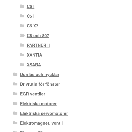
C5 I
C5 II
C5 X7
C8 och 807
PARTNER II
XANTIA
XSARA
Dörrlås och nycklar
Drivrutin för fönster
EGR ventiler
Elektriska motorer
Elektriska servomotorer
Elektromagnet. ventil