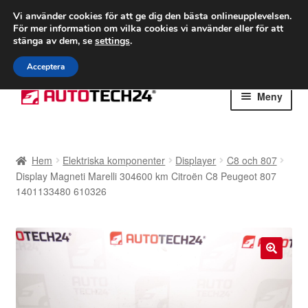
FRAKT från 75 kr
Vi använder cookies för att ge dig den bästa onlineupplevelsen.
För mer information om vilka cookies vi använder eller för att
Världsomspännande frakt
stänga av dem, se
settings
.
Ring 766 924 713
mån-fre 9-16
Acceptera
Hoppa
Hoppa
Meny
till
till
navigering
innehåll
Hem
Hem
Elektriska komponenter
Displayer
C8 och 807
Betalningar
Display Magneti Marelli 304600 km Citroën C8 Peugeot 807
1401133480 610326
Integritetspolicy
Klagomål
🔍
Kolla upp