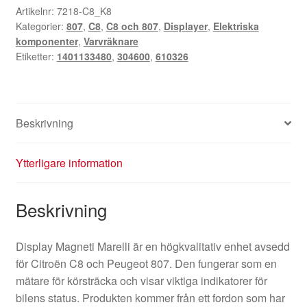
km
Artikelnr:
7218-C8_K8
Kategorier:
807
,
C8
,
C8 och 807
,
Displayer
,
Elektriska
Citroën
komponenter
,
Varvräknare
C8
Etiketter:
1401133480
,
304600
,
610326
Peugeot
807
1401133480
610326
Beskrivning
mängd
Ytterligare information
Beskrivning
Display Magneti Marelli är en högkvalitativ enhet avsedd
för Citroën C8 och Peugeot 807. Den fungerar som en
mätare för körsträcka och visar viktiga indikatorer för
bilens status. Produkten kommer från ett fordon som har