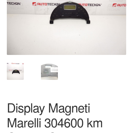
Kontakt
Mitt konto
Om oss
Reklamationsprocedur
Transport
Vagn
Världsomspännande frakt
Display Magneti
Villkor
Marelli 304600 km