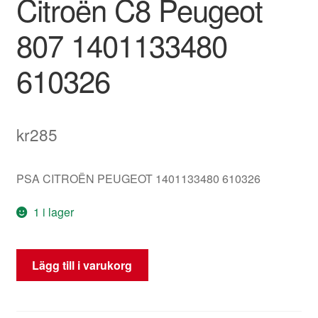
Citroën C8 Peugeot
807 1401133480
610326
kr
285
PSA CITROËN PEUGEOT 1401133480 610326
1 i lager
Display
Lägg till i varukorg
Magneti
Marelli
304600