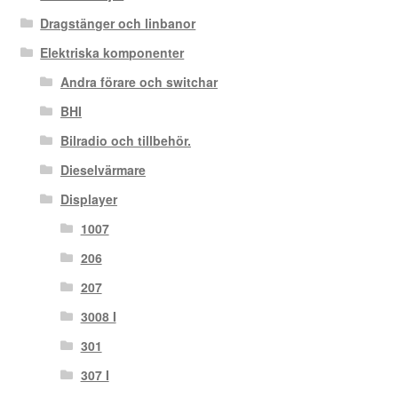
Dragstänger och linbanor
Elektriska komponenter
Andra förare och switchar
BHI
Bilradio och tillbehör.
Dieselvärmare
Displayer
1007
206
207
3008 I
301
307 I