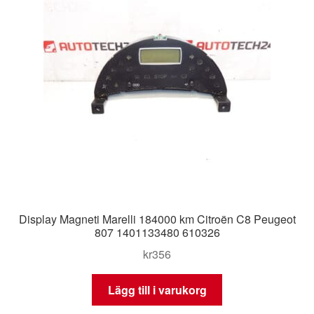
Display Magneti Marelli 184000 km Citroën C8 Peugeot
807 1401133480 610326
kr
356
Lägg till i varukorg