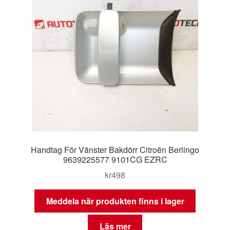
Handtag För Vänster Bakdörr Citroën Berlingo
9639225577 9101CG EZRC
kr
498
Meddela när produkten finns i lager
Läs mer