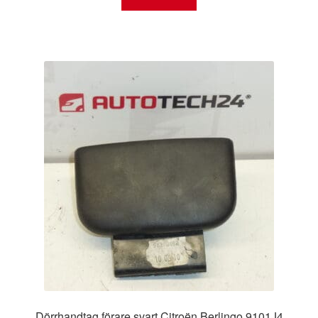
Dörrhandtag förare svart Citroën Berlingo 9101J4