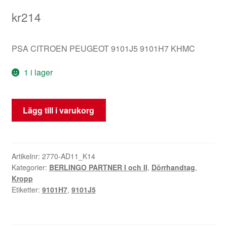
kr
214
PSA CITROEN PEUGEOT 9101J5 9101H7 KHMC
1 i lager
Dörrhandtag
Lägg till i varukorg
Citroën
Berlingo
KMHC
9101J5
Artikelnr:
2770-AD11_K14
Kategorier:
BERLINGO PARTNER I och II
,
Dörrhandtag
,
9101H7
Kropp
mängd
Etiketter:
9101H7
,
9101J5