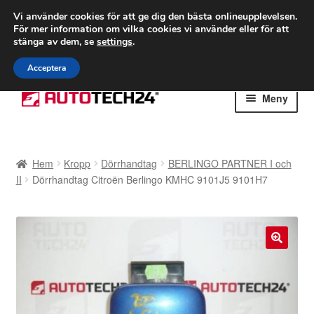
FRAKT från 75 kr
Vi använder cookies för att ge dig den bästa onlineupplevelsen.
För mer information om vilka cookies vi använder eller för att
Världsomspännande frakt
stänga av dem, se
settings
.
Ring 766 924 713
mån-fre 9-16
Acceptera
Hoppa
Hoppa
Meny
till
till
navigering
innehåll
Hem
Hem
Kropp
Dörrhandtag
BERLINGO PARTNER I och
Betalningar
II
Dörrhandtag Citroën Berlingo KMHC 9101J5 9101H7
Integritetspolicy
Klagomål
🔍
Kolla upp