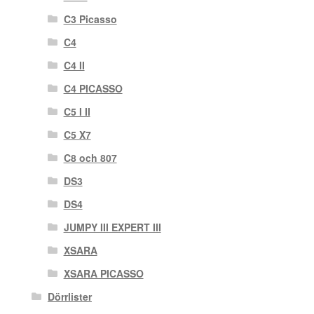
C3 Picasso
C4
C4 II
C4 PICASSO
C5 I II
C5 X7
C8 och 807
DS3
DS4
JUMPY III EXPERT III
XSARA
XSARA PICASSO
Dörrlister