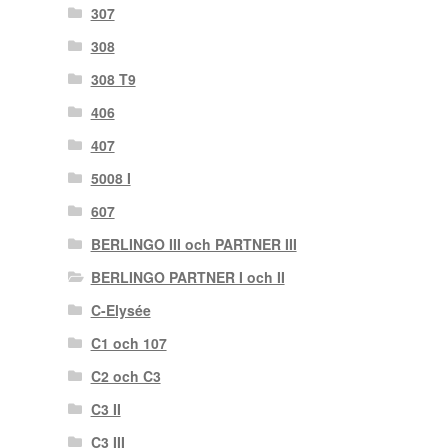
307
308
308 T9
406
407
5008 I
607
BERLINGO III och PARTNER III
BERLINGO PARTNER I och II
C-Elysée
C1 och 107
C2 och C3
C3 II
C3 III