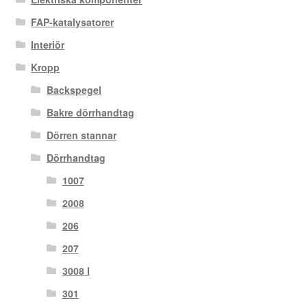
FAP-katalysatorer
Interiör
Kropp
Backspegel
Bakre dörrhandtag
Dörren stannar
Dörrhandtag
1007
2008
206
207
3008 I
301