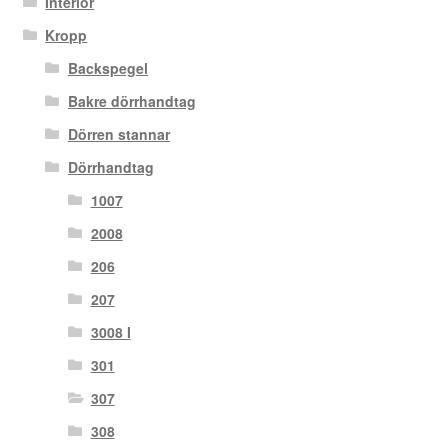
Interiör
Kropp
Backspegel
Bakre dörrhandtag
Dörren stannar
Dörrhandtag
1007
2008
206
207
3008 I
301
307
308