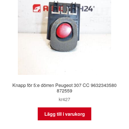
Knapp för 5:e dörren Peugeot 307 CC 9632343580
872559
kr
427
Lägg till i varukorg