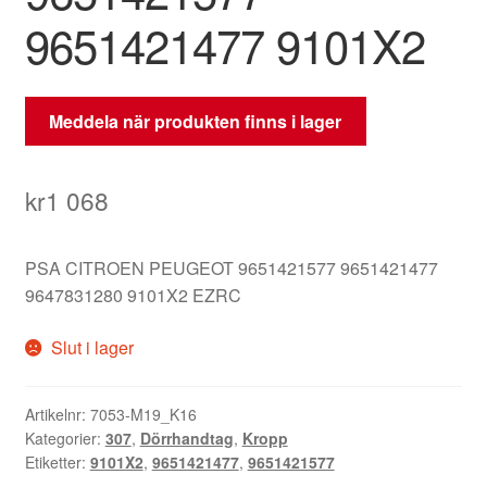
9651421477 9101X2
Meddela när produkten finns i lager
kr
1 068
PSA CITROEN PEUGEOT 9651421577 9651421477
9647831280 9101X2 EZRC
Slut i lager
Artikelnr:
7053-M19_K16
Kategorier:
307
,
Dörrhandtag
,
Kropp
Etiketter:
9101X2
,
9651421477
,
9651421577