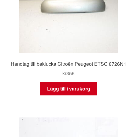
Handtag till baklucka Citroën Peugeot ETSC 8726N1
kr
356
Lägg till i varukorg