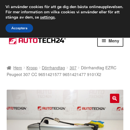
FRAKT från 75 kr
Vi använder cookies för att ge dig den bästa onlineupplevelsen.
För mer information om vilka cookies vi använder eller för att
Världsomspännande frakt
stänga av dem, se
settings
.
Ring 766 924 713
mån-fre 9-16
Acceptera
Hoppa
Hoppa
Meny
till
till
navigering
innehåll
Hem
Hem
Kropp
Dörrhandtag
307
Dörrhandtag EZRC
Betalningar
Peugeot 307 CC 9651421577 9651421477 9101X2
Integritetspolicy
Klagomål
🔍
Kolla upp