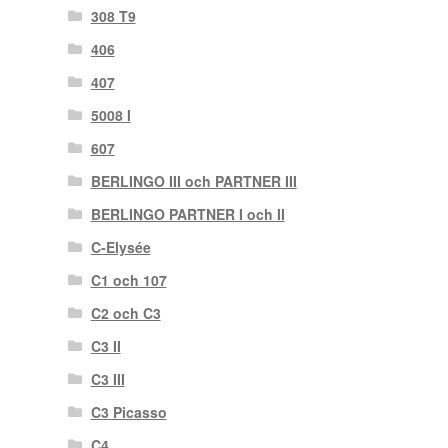
308 T9
406
407
5008 I
607
BERLINGO III och PARTNER III
BERLINGO PARTNER I och II
C-Elysée
C1 och 107
C2 och C3
C3 II
C3 III
C3 Picasso
C4