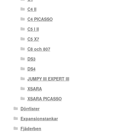
C4 II
C4 PICASSO
C5 I II
C5 X7
C8 och 807
DS3
DS4
JUMPY III EXPERT III
XSARA
XSARA PICASSO
Dörrlister
Expansionstankar
Fjäderben