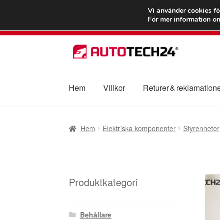
FRAKT från 75
Vi använder cookies fö
För mer information om
Hoppa
Hoppa
till
till
navigering
innehåll
Hem
Villkor
Returer & reklamation
Hem
Betalningar
Integritetspolicy
Klagomål
Hem
Elektriska komponenter
Styrenheter
Transport
Vagn
Världsomspännande frakt
V
Produktkategori
Behållare