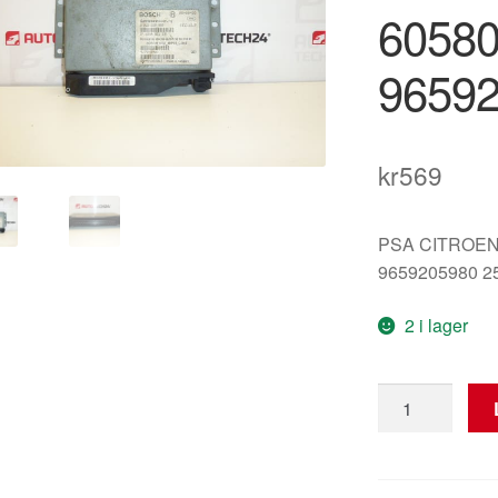
6058
9659
kr
569
PSA CITROEN
9659205980 2
2 i lager
ECU
Bosch
Citroën
C5