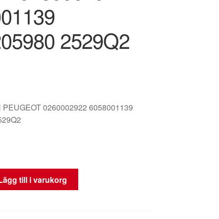
001139
205980 2529Q2
 PEUGEOT 0260002922 6058001139
529Q2
Lägg till i varukorg