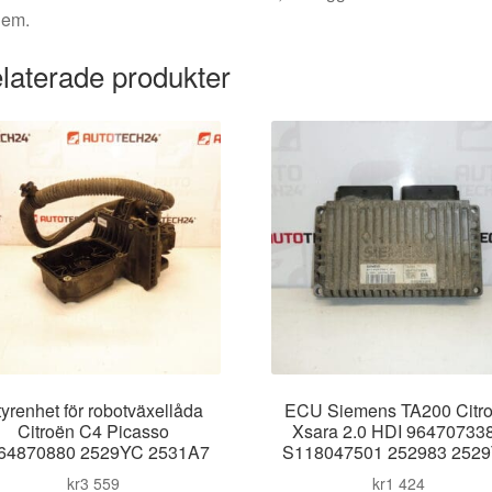
dem.
laterade produkter
yrenhet för robotväxellåda
ECU Siemens TA200 Citr
Citroën C4 Picasso
Xsara 2.0 HDI 96470733
64870880 2529YC 2531A7
S118047501 252983 252
kr
3 559
kr
1 424