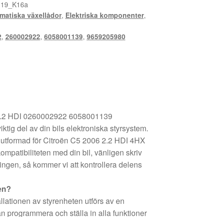
M19_K16a
matiska växellådor
,
Elektriska komponenter
,
2
,
260002922
,
6058001139
,
9659205980
2.2 HDI 0260002922 6058001139
ig del av din bils elektroniska styrsystem.
t utformad för Citroën C5 2006 2.2 HDI 4HX
patibiliteten med din bil, vänligen skriv
ningen, så kommer vi att kontrollera delens
en?
lationen av styrenheten utförs av en
n programmera och ställa in alla funktioner