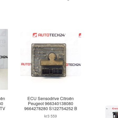
oën
ECU Sensodrive Citroën
80
Peugeot 966340138080
9TV
9664278280 S122754252 B
kr
3 559