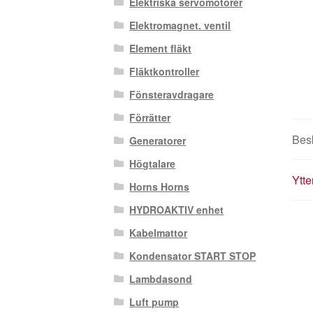
Elektriska servomotorer
Elektromagnet. ventil
Element fläkt
Fläktkontroller
Fönsteravdragare
Förrätter
Bes
Generatorer
Högtalare
Ytte
Horns Horns
HYDROAKTIV enhet
Kabelmattor
Kondensator START STOP
Lambdasond
Luft pump