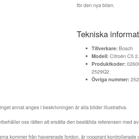
för den nya bilen.
Tekniska informat
Tillverkare:
Bosch
Modell:
Citroën C5 2
Produktkoder:
02600
2529Q2
Övriga nummer:
252
nget annat anges i beskrivningen är alla bilder illustrativa.
örbehåller oss rätten att ersätta den beställda referensen med av
rna kommer från havererade fordon, är noggrant kontrollerade 