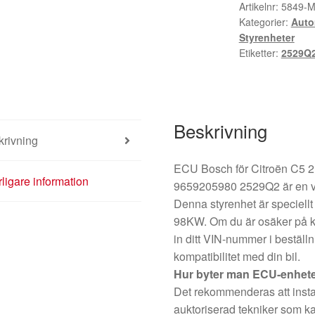
2.2
Artikelnr:
5849-
Kategorier:
Auto
HDI
Styrenheter
0260002922
Etiketter:
2529Q
6058001139
9659205980
2529Q2
mängd
Beskrivning
krivning
ECU Bosch för Citroën C5 
rligare information
9659205980 2529Q2 är en vikt
Denna styrenhet är speciell
98KW. Om du är osäker på kom
in ditt VIN-nummer i beställ
kompatibilitet med din bil.
Hur byter man ECU-enhet
Det rekommenderas att instal
auktoriserad tekniker som ka