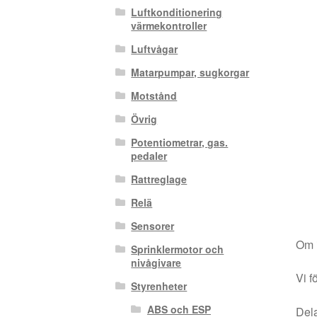
Luftkonditionering
värmekontroller
Luftvågar
Matarpumpar, sugkorgar
Motstånd
Övrig
Potentiometrar, gas.
pedaler
Rattreglage
Relä
Sensorer
Om i
Sprinklermotor och
nivågivare
Vi f
Styrenheter
ABS och ESP
Dela