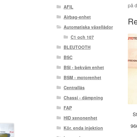
på 
AFIL
Airbag-enhet
Re
Automatiska växellådor
C1 och 107
BLEUTOOTH
BSC
BSI - bekväm enhet
BSM - motorenhet
Centrallås
Chassi - dämpning
FAP
St
HID xenonenhet
96
Kör. enda injektion