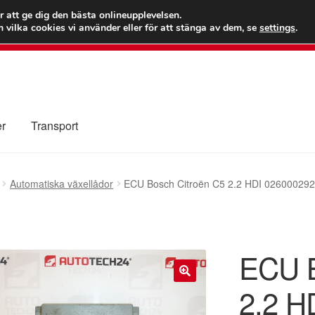
 kr
Världs
r att ge dig den bästa onlineupplevelsen.
 vilka cookies vi använder eller för att stänga av dem, se
settings
.
Ring 7
er
Transport
Kolla upp
Kontakt
Mitt konto
Om oss
Reklamationsprocedur
Automatiska växellådor
ECU Bosch Citroën C5 2.2 HDI 0260002
illkor
ECU B
2.2 H
🔍