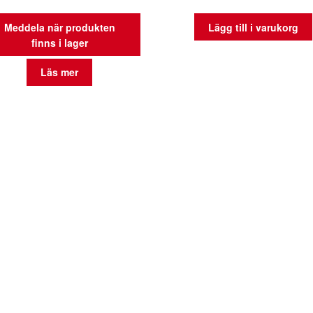
Meddela när produkten
Lägg till i varukorg
finns i lager
Läs mer