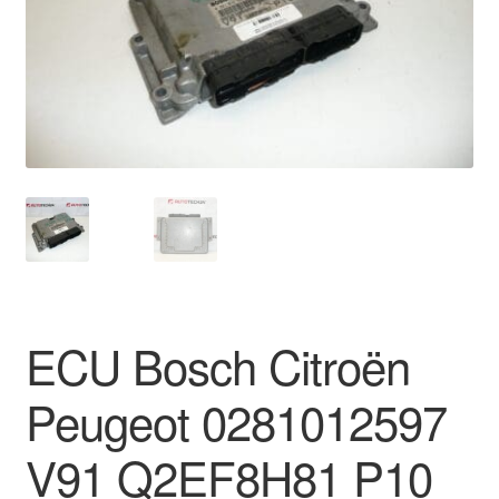
Kontakt
Mitt konto
Om oss
Reklamationsprocedur
Transport
Vagn
ECU Bosch Citroën
Världsomspännande frakt
Peugeot 0281012597
Villkor
V91 Q2EF8H81 P10