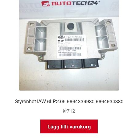
Styrenhet IAW 6LP2.05 9664339980 9664934380
kr
712
Lägg till i varukorg