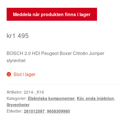
Meddela när produkten finns i lager
kr
1 495
BOSCH 2.0 HDI Peugeot Boxer Citroën Jumper
styrenhet
Slut i lager
Artikelnr:
2214-_K16
Kategorier:
Elektriska komponenter
,
Kör. enda injektion
,
Styrenheter
Etiketter:
281012597
,
9658309980