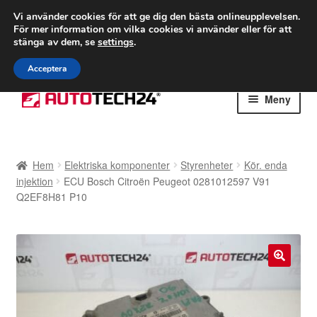
FRAKT från 75 kr
Vi använder cookies för att ge dig den bästa onlineupplevelsen.
För mer information om vilka cookies vi använder eller för att
Världsomspännande frakt
stänga av dem, se
settings
.
Ring 766 924 713
mån-fre 9-16
Acceptera
Hoppa
Hoppa
Meny
till
till
navigering
innehåll
Hem
Hem
Elektriska komponenter
Styrenheter
Kör. enda
Betalningar
injektion
ECU Bosch Citroën Peugeot 0281012597 V91
Q2EF8H81 P10
Integritetspolicy
Klagomål
🔍
Kolla upp