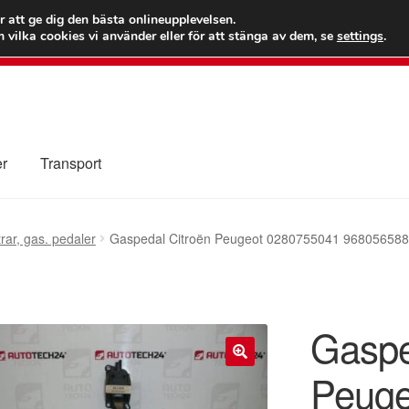
 kr
Världs
r att ge dig den bästa onlineupplevelsen.
 vilka cookies vi använder eller för att stänga av dem, se
settings
.
Ring 7
er
Transport
Kolla upp
Kontakt
Mitt konto
Om oss
Reklamationsprocedur
rar, gas. pedaler
Gaspedal Citroën Peugeot 0280755041 96805658
illkor
Gaspe
Peuge
🔍