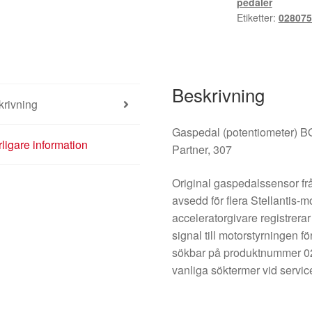
pedaler
mängd
Etiketter:
028075
Beskrivning
krivning
Gaspedal (potentiometer) B
rligare information
Partner, 307
Original gaspedalssensor fr
avsedd för flera Stellantis-
acceleratorgivare registrera
signal till motorstyrningen 
sökbar på produktnummer 
vanliga söktermer vid servic