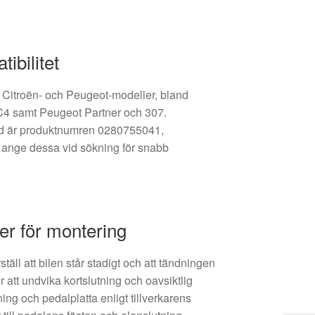
tibilitet
 Citroën- och Peugeot-modeller, bland
C4 samt Peugeot Partner och 307.
rd är produktnumren 0280755041,
nge dessa vid sökning för snabb
r för montering
täll att bilen står stadigt och att tändningen
ör att undvika kortslutning och oavsiktlig
ing och pedalplatta enligt tillverkarens