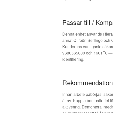
Passar till / Kompa
Denna enhet används i flera
annat Citroën Berlingo och 
Kundernas vanligaste söko
9680565880 och 1601T6 — a
identifiering.
Rekommendatione
Innan arbete påbörjas, säkers
är av. Koppla bort batteriet f
aktivering. Demontera inredn