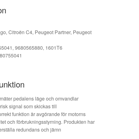
on
ngo, Citroën C4, Peugeot Partner, Peugeot
755041, 9680565880, 1601T6
 280755041
unktion
mäter pedalens läge och omvandlar
risk signal som skickas till
rrekt funktion är avgörande för motorns
tet och förbrukningsstyrning. Produkten har
äkerställa redundans och jämn