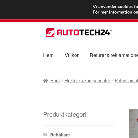
FRAKT från 75
Vi använder cookies fö
För mer information om
Hoppa
Hoppa
till
till
navigering
innehåll
Hem
Villkor
Returer & reklamation
Hem
Betalningar
Integritetspolicy
Klagomål
Hem
Elektriska komponenter
Potentiomet
Transport
Vagn
Världsomspännande frakt
V
Produktkategori
Behållare