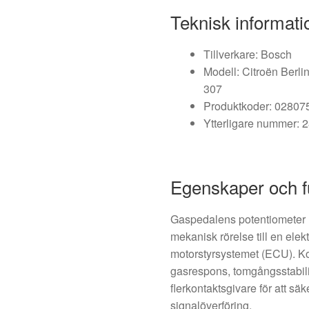
Teknisk informati
Tillverkare: Bosch
Modell: Citroën Berli
307
Produktkoder: 0280
Ytterligare nummer:
Egenskaper och f
Gaspedalens potentiometer 
mekanisk rörelse till en elekt
motorstyrsystemet (ECU). Ko
gasrespons, tomgångsstabili
flerkontaktsgivare för att s
signalöverföring.