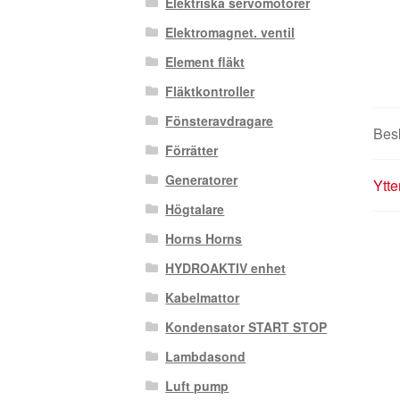
Elektriska servomotorer
Elektromagnet. ventil
Element fläkt
Fläktkontroller
Fönsteravdragare
Bes
Förrätter
Generatorer
Ytte
Högtalare
Horns Horns
HYDROAKTIV enhet
Kabelmattor
Kondensator START STOP
Lambdasond
Luft pump