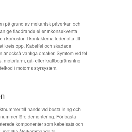
r
den på grund av mekanisk påverkan och
kan ge fladdrande eller inkonsekventa
ch korrosion i kontakterna leder ofta till
pet kretslopp. Kabelfel och skadade
n är också vanliga orsaker. Symtom vid fel
, motorlarm, gå- eller kraftbegränsning
felkod i motorns styrsystem.
en
ktnummer till hands vid beställning och
 nummer före demontering. För bästa
relaterade komponenter som kabelsats och
tt undvika återkommande fel.