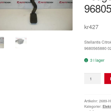
96805
kr
427
Stellantis Citr
9680565880 0
3 i lager
Gaspedal
Citroën
Peugeot
0280755041
9680565880
Artikelnr:
2689-H
Kategorier:
Elek
1601T6