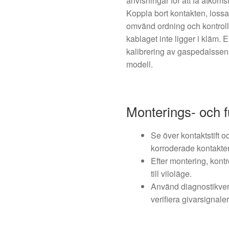
anvisningar för att få åtkoms
Koppla bort kontakten, lossa
omvänd ordning och kontroller
kablaget inte ligger i kläm. E
kalibrering av gaspedalsse
modell.
Monterings- och f
Se över kontaktstift o
korroderade kontakter
Efter montering, kontr
till viloläge.
Använd diagnostikverk
verifiera givarsignaler