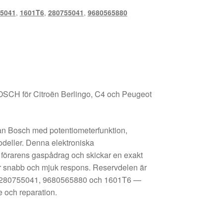
5041
,
1601T6
,
280755041
,
9680565880
OSCH för Citroën Berlingo, C4 och Peugeot
ån Bosch med potentiometerfunktion,
modeller. Denna elektroniska
r förarens gaspådrag och skickar en exakt
för snabb och mjuk respons. Reservdelen är
0280755041, 9680565880 och 1601T6 —
e och reparation.