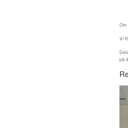
Om i
Vi f
Dela
på 
Re