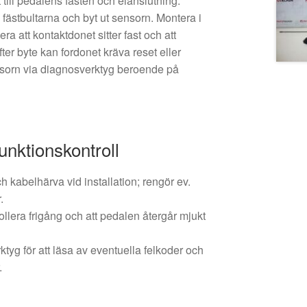
t till pedalens fästen och elanslutning.
 fästbultarna och byt ut sensorn. Montera i
a att kontaktdonet sitter fast och att
fter byte kan fordonet kräva reset eller
nsorn via diagnosverktyg beroende på
unktionskontroll
ch kabelhärva vid installation; rengör ev.
.
ollera frigång och att pedalen återgår mjukt
tyg för att läsa av eventuella felkoder och
.