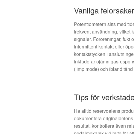
Vanliga felorsake
Potentiometern slits med ti
frekvent användning, vilket 
signaler. Föroreningar, fukt o
intermittent kontakt eller öp
kontaktstycken i anslutninge
inkluderar ojämn gasrespons
(limp mode) och ibland tänd 
Tips för verkstad
Ha alltid reservdelens produ
dokumentera originaldelens
resultat, kontrollera även 
pedalmekanik vid byte för a