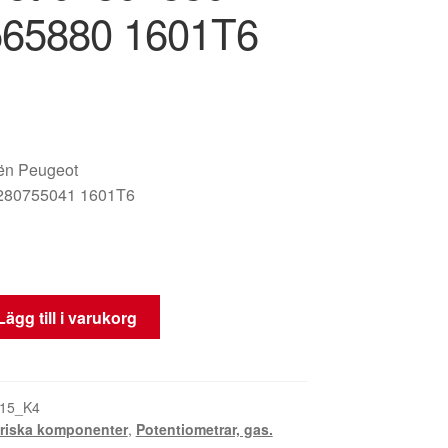
65880 1601T6
oën Peugeot
280755041 1601T6
Lägg till i varukorg
15_K4
triska komponenter
,
Potentiometrar, gas.