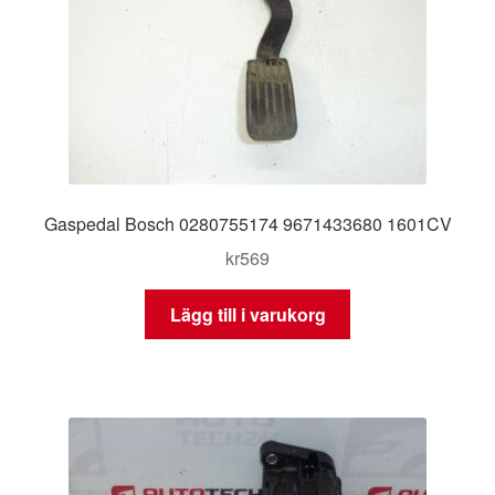
Gaspedal Bosch 0280755174 9671433680 1601CV
kr
569
Lägg till i varukorg