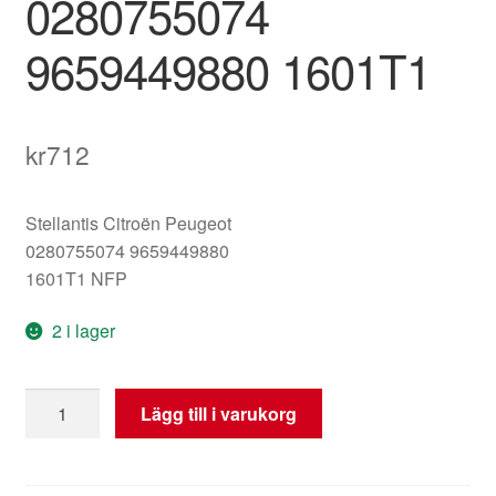
0280755074
9659449880 1601T1
kr
712
Stellantis Citroën Peugeot
0280755074 9659449880
1601T1 NFP
2 i lager
Gaspedal
Lägg till i varukorg
Citroën
Peugeot
Bosch