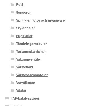
Relä
Sensorer
Sprinklermotor och nivågivare
Styrenheter
Sugklaffar
Tändningsmoduler
Torkarmekanismer
Vakuumventiler
Värmefläkt
Värmeservomotorer
Varvräknare
Växlar
FAP-katalysatorer
Interiör