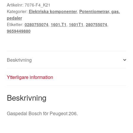
0280755074
Artikelnr:
7076-F4_K21
Kategorier:
Elektriska komponenter
,
Potentiometrar, gas.
9659449880
pedaler
1601T1
Etiketter:
0280755074
,
1601.T1
,
1601T1
,
280755074
,
mängd
9659449880
Beskrivning
Ytterligare information
Beskrivning
Gaspedal Bosch för Peugeot 206.