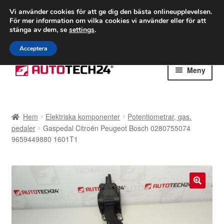
FRAKT från 75 kr
Vi använder cookies för att ge dig den bästa onlineupplevelsen.
För mer information om vilka cookies vi använder eller för att
Världsomspännande frakt
stänga av dem, se
settings
.
Ring 766 924 713
mån-fre 9-16
Acceptera
Hoppa
Hoppa
Meny
till
till
navigering
innehåll
Hem
Hem
Elektriska komponenter
Potentiometrar, gas.
Betalningar
pedaler
Gaspedal Citroën Peugeot Bosch 0280755074
9659449880 1601T1
Integritetspolicy
Klagomål
🔍
Kolla upp