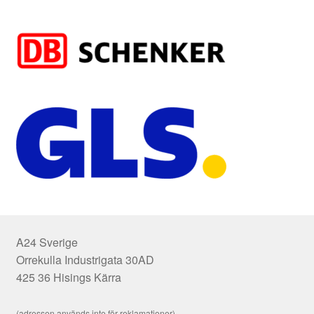
A24 Sverige
Orrekulla Industrigata 30AD
425 36 Hisings Kärra
(adressen används inte för reklamationer)