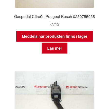
Gaspedal Citroën Peugeot Bosch 0280755035
kr
712
Meddela när produkten finns i lager
Läs mer