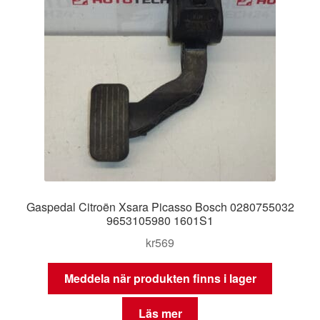
Gaspedal Citroën Xsara Picasso Bosch 0280755032
9653105980 1601S1
kr
569
Meddela när produkten finns i lager
Läs mer