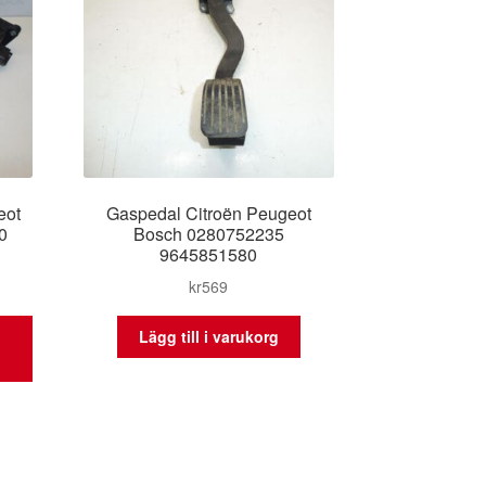
eot
Gaspedal Citroën Peugeot
0
Bosch 0280752235
9645851580
kr
569
Lägg till i varukorg