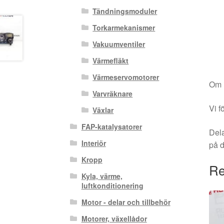
Tändningsmoduler
Torkarmekanismer
Vakuumventiler
Värmefläkt
Värmeservomotorer
Om i
Varvräknare
Vi f
Växlar
FAP-katalysatorer
Dela
Interiör
på 
Kropp
Re
Kyla, värme,
luftkonditionering
Motor - delar och tillbehör
Motorer, växellådor