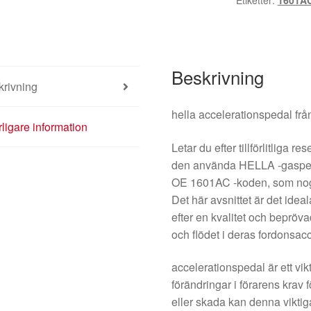
Etiketter:
1601A
mängd
Beskrivning
krivning
hella accelerationspedal fr
rligare information
Letar du efter tillförlitliga 
den använda HELLA -gaspe
OE 1601AC -koden, som nogg
Det här avsnittet är det idea
efter en kvalitet och beprövad
och flödet i deras fordonsacc
accelerationspedal är ett vikt
förändringar i förarens krav f
eller skada kan denna viktiga 