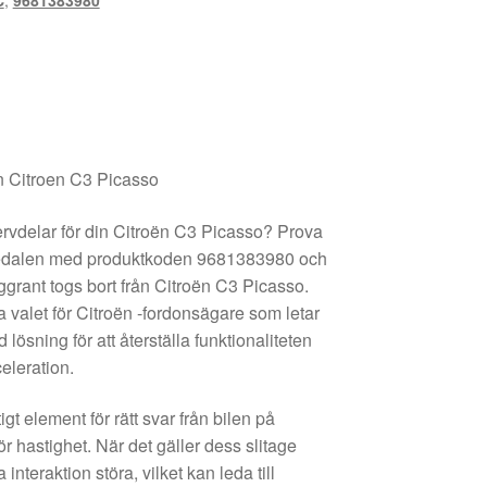
C
,
9681383980
ån Citroen C3 Picasso
reservdelar för din Citroën C3 Picasso? Prova
dalen med produktkoden 9681383980 och
rant togs bort från Citroën C3 Picasso.
la valet för Citroën -fordonsägare som letar
 lösning för att återställa funktionaliteten
eleration.
igt element för rätt svar från bilen på
ör hastighet. När det gäller dess slitage
interaktion störa, vilket kan leda till