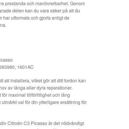
lens prestanda och manövrerbarhet. Genom
gnade delen kan du vara säker på att du
 har utformats och gjorts enligt de
rna.
icasso
383980, 1601AC
 att installera, vilket gör att ditt fordon kan
ov av långa eller dyra reparationer.
för maximal tillförlitlighet och lång
tt utmärkt val för din ytterligare ersättning för
r din Citroën C3 Picasso är det nödvändigt