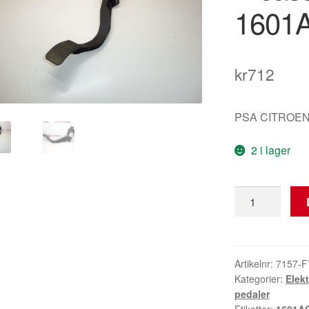
1601A
kr
712
PSA CITROEN
2 i lager
Hella
Citroën
C3
Picasso
9681383980
Artikelnr:
7157-F
Kategorier:
Elek
1601AC
pedaler
Gaspedal