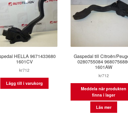
spedal HELLA 9671433680
Gaspedal till Citroën/Peug
1601CV
0280755084 968075688
1601AW
kr
712
kr
712
Lägg till i varukorg
Meddela när produkten
finns i lager
Läs mer