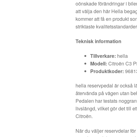
oönskade förändringar i bi
att välja den här Hella bega
kommer att få en produkt som
striktaste kvalitetsstandarde
Teknisk information
Tillverkare:
hella
Modell:
Citroën C3 P
Produktkoder:
9681
hella reservpedal är också lätt
återvända på vägen utan beh
Pedalen har testats noggrant 
livslängd, vilket gör det till e
Citroën.
När du väljer reservdelar fö