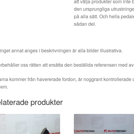
att välja produkter som inte 
den ursprungliga utrustningen
på alla sätt. Och hella peda
sådan del.
nget annat anges i beskrivningen är alla bilder illustrativa.
örbehåller oss rätten att ersätta den beställda referensen med av
rna kommer från havererade fordon, är noggrant kontrollerade 
dem.
laterade produkter