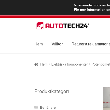
FRAKT från 75
Vi använder cookies fö
För mer information om
Hoppa
Hoppa
till
till
navigering
innehåll
Hem
Villkor
Returer & reklamation
Hem
Betalningar
Integritetspolicy
Klagomål
Hem
Elektriska komponenter
Potentiomet
Transport
Vagn
Världsomspännande frakt
V
Produktkategori
Behållare