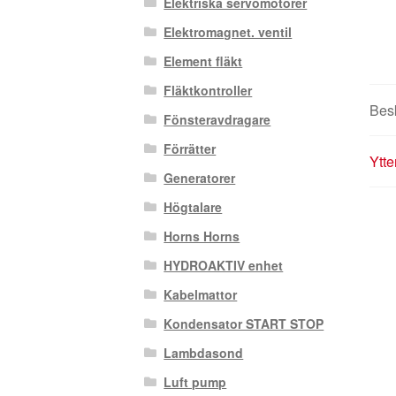
Elektriska servomotorer
Elektromagnet. ventil
Element fläkt
Fläktkontroller
Bes
Fönsteravdragare
Förrätter
Ytte
Generatorer
Högtalare
Horns Horns
HYDROAKTIV enhet
Kabelmattor
Kondensator START STOP
Lambdasond
Luft pump