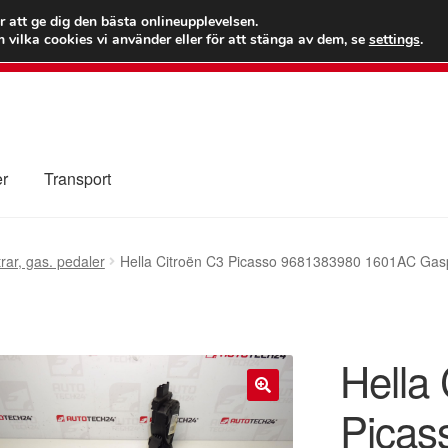
 kr
Världs
r att ge dig den bästa onlineupplevelsen.
 vilka cookies vi använder eller för att stänga av dem, se
settings
.
Ring 7
er
Transport
Kolla upp
Kontakt
Mitt konto
Om oss
Reklamationsprocedur
rar, gas. pedaler
Hella Citroën C3 Picasso 9681383980 1601AC Gas
illkor
Hella
Picas
🔍