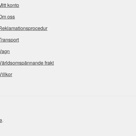
Mitt konto
Om oss
Reklamationsprocedur
Transport
Vagn
Världsomspännande frakt
Villkor
e
.