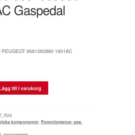
C Gaspedal
 PEUGEOT 9681383980 1601AC
Lägg till i varukorg
7_K24
triska komponenter
,
Potentiometrar, gas.