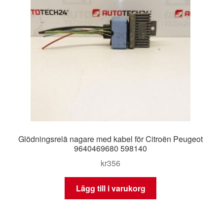
Glödningsrelä nagare med kabel för Citroën Peugeot
9640469680 598140
kr
356
Lägg till i varukorg