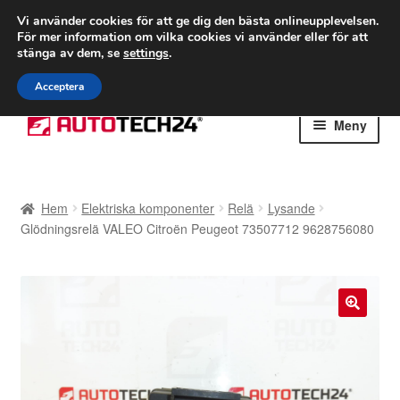
FRAKT från 75 kr
Vi använder cookies för att ge dig den bästa onlineupplevelsen.
För mer information om vilka cookies vi använder eller för att
Världsomspännande frakt
stänga av dem, se
settings
.
Ring 766 924 713
mån-fre 9-16
Acceptera
Hoppa
Hoppa
Meny
till
till
navigering
innehåll
Hem
Hem
Elektriska komponenter
Relä
Lysande
Betalningar
Glödningsrelä VALEO Citroën Peugeot 73507712 9628756080
Integritetspolicy
Klagomål
🔍
Kolla upp