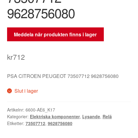
9628756080
Meddela när produkten finns i lager
kr
712
PSA CITROEN PEUGEOT 73507712 9628756080
Slut i lager
Artikelnr:
6600-AE6_K17
Kategorier:
Elektriska komponenter
,
Lysande
,
Relä
Etiketter:
73507712
,
9628756080