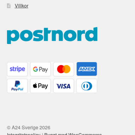
Villkor
© A24 Sverige 2026
Integritetspolicy
Byggt med WooCommerce
.