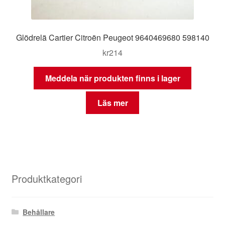
Glödrelä Cartier Citroën Peugeot 9640469680 598140
kr
214
Meddela när produkten finns i lager
Läs mer
Produktkategori
Behållare