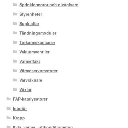
Sprinklermotor och nivågivare
Styrenheter
Sugklaffar
Tändningsmoduler
Torkarmekanismer
Vakuumventiler
Värmefläkt
Värmeservomotorer
Varvräknare
Växlar
FAP-katalysatorer
Interiör
Kropp
Kyla, värme, luftkonditionering