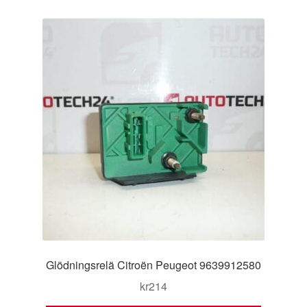
Glödningsrelä Citroën Peugeot 9639912580
kr
214