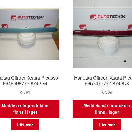
dtag Citroën Xsara Picasso
Handtag Citroën Xsara Pic
9649598777 8742G4
9657477777 8742K8
kr
569
kr
569
Meddela när produkten
Meddela när produkten
finns i lager
finns i lager
Läs mer
Läs mer