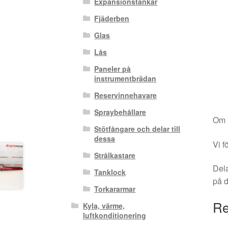
Expansionstankar
Fjäderben
Glas
Lås
Paneler på
instrumentbrädan
Reservinnehavare
Spraybehållare
Om i
Stötfångare och delar till
dessa
Vi f
Strålkastare
Dela
Tanklock
på 
Torkararmar
Re
Kyla, värme,
luftkonditionering