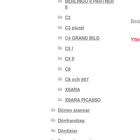
BERLINGO II PARTNER
II
C3
Bes
C3 plural
C4 GRAND BILD
Ytte
C5 I
C5 II
C8
C8 och 807
XSARA
XSARA PICASSO
Dörren stannar
Dörrhandtag
Dörrlister