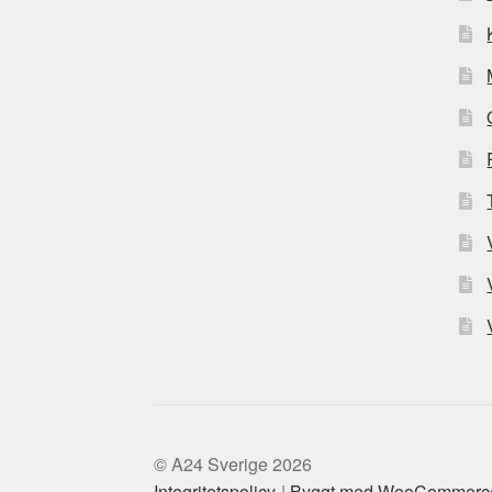
© A24 Sverige 2026
Integritetspolicy
Byggt med WooCommerc