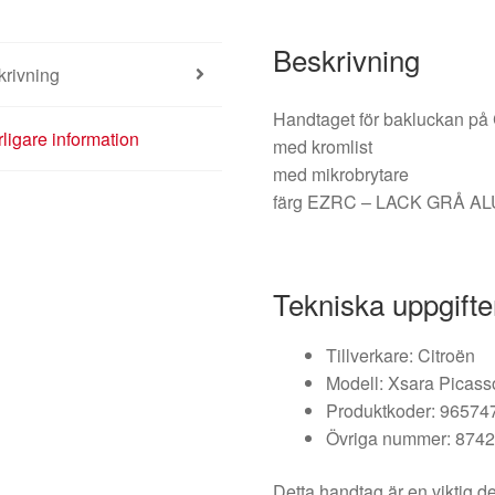
Beskrivning
krivning
Handtaget för bakluckan 
rligare information
med kromlist
med mikrobrytare
färg EZRC – LACK GRÅ A
Tekniska uppgifte
Tillverkare: Citroën
Modell: Xsara Picass
Produktkoder: 96574
Övriga nummer: 874
Detta handtag är en viktig de