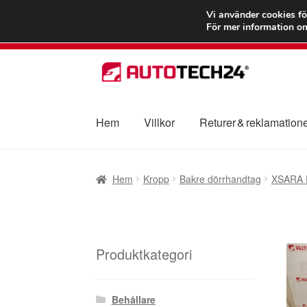
FRAKT från 75
Vi använder cookies fö
För mer information om
Hoppa
Hoppa
till
till
navigering
innehåll
Hem
Villkor
Returer & reklamation
Hem
Betalningar
Integritetspolicy
Klagomål
Hem
Kropp
Bakre dörrhandtag
XSARA 
Transport
Vagn
Världsomspännande frakt
V
Produktkategori
Behållare