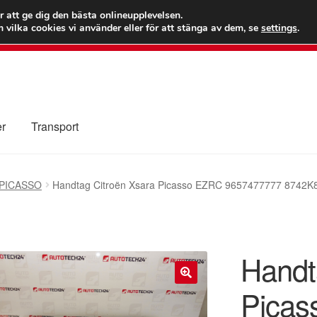
 kr
Världs
r att ge dig den bästa onlineupplevelsen.
 vilka cookies vi använder eller för att stänga av dem, se
settings
.
Ring 7
er
Transport
Kolla upp
Kontakt
Mitt konto
Om oss
Reklamationsprocedur
PICASSO
Handtag Citroën Xsara Picasso EZRC 9657477777 8742K
illkor
Handt
Picas
🔍