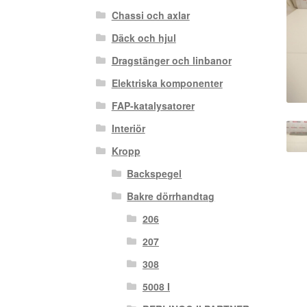
Chassi och axlar
Däck och hjul
Dragstänger och linbanor
Elektriska komponenter
FAP-katalysatorer
Interiör
Kropp
Backspegel
Bakre dörrhandtag
206
207
308
5008 I