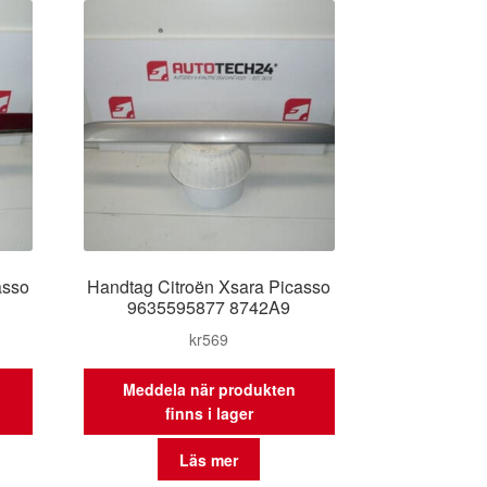
asso
Handtag Citroën Xsara Picasso
9635595877 8742A9
kr
569
Meddela när produkten
finns i lager
Läs mer