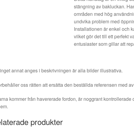
stängning av bakluckan. Handt
områden med hög användning. D
undvika problem med öppnin
Installationen är enkel och
vilket gör det till ett perfek
entusiaster som gillar att rep
nget annat anges i beskrivningen är alla bilder illustrativa.
örbehåller oss rätten att ersätta den beställda referensen med av
rna kommer från havererade fordon, är noggrant kontrollerade 
dem.
laterade produkter