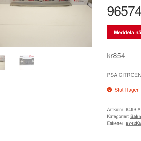
96574
Meddela när
kr
854
PSA CITROEN
Slut i lager
Artikelnr:
6499-A
Kategorier:
Bakr
Etiketter:
8742K