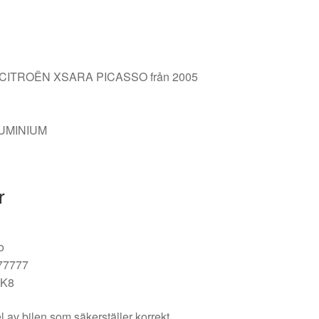
på CITROËN XSARA PICASSO från 2005
LUMINIUM
r
o
77777
2K8
l av bilen som säkerställer korrekt