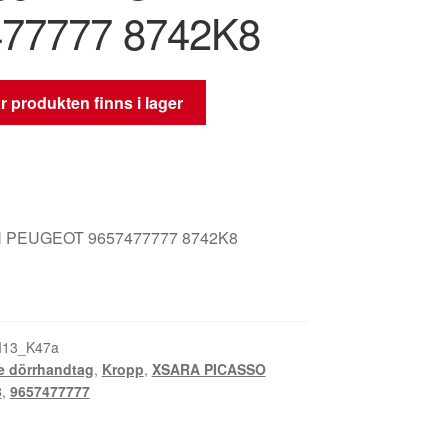
77777 8742K8
 produkten finns i lager
 PEUGEOT 9657477777 8742K8
I13_K47a
e dörrhandtag
,
Kropp
,
XSARA PICASSO
8
,
9657477777