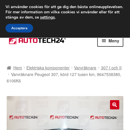
FRAKT från 75 kr
Vi använder cookies för att ge dig den bästa onlineupplevelsen.
För mer information om vilka cookies vi använder eller för att
Världsomspännande frakt
stänga av dem, se
settings
.
Ring 766 924 713
mån-fre 9-16
Acceptera
Hoppa
Hoppa
Meny
till
till
navigering
innehåll
Hem
Hem
Elektriska komponenter
Varvräknare
307 I och II
Betalningar
Varvräknare Peugeot 307, körd 127 tusen km, 9647538380,
6106K6
Integritetspolicy
Klagomål
🔍
Kolla upp