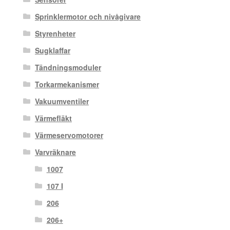
Sprinklermotor och nivågivare
Styrenheter
Sugklaffar
Tändningsmoduler
Torkarmekanismer
Vakuumventiler
Värmefläkt
Värmeservomotorer
Varvräknare
1007
107 I
206
206+