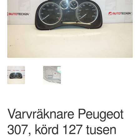
Kontakt
Mitt konto
Om oss
Reklamationsprocedur
Transport
Vagn
Världsomspännande frakt
Varvräknare Peugeot
Villkor
307, körd 127 tusen