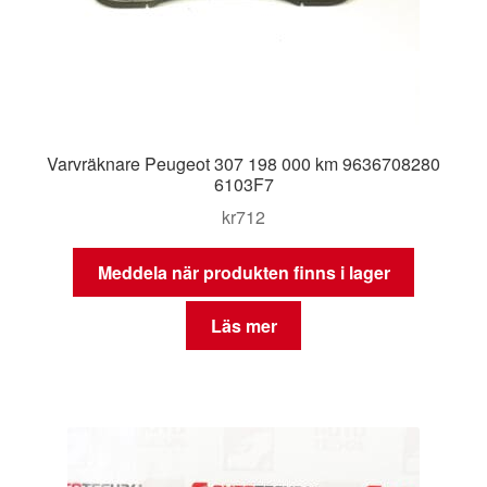
Varvräknare Peugeot 307 198 000 km 9636708280
6103F7
kr
712
Meddela när produkten finns i lager
Läs mer