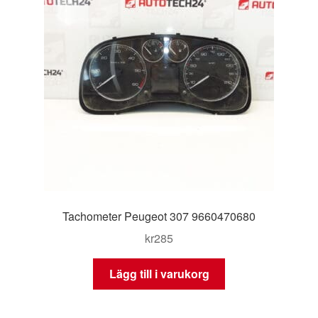
Tachometer Peugeot 307 9660470680
kr
285
Lägg till i varukorg