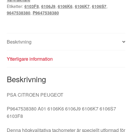
Etiketter:
6103F8
,
6106J9
,
6106K6
,
6106K7
,
6106S7
,
9647538380
,
P9647538380
Beskrivning
Ytterligare information
Beskrivning
PSA CITROEN PEUGEOT
P9647538380 A01 6106K6 6106J9 6106K7 6106S7
6103F8
Denna högkvalitativa tachometer är speciellt utformad för