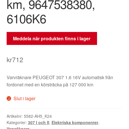
km, 9647538380,
6106K6
Meddela när produkten finns i lager
kr
712
Varvräknare PEUGEOT 307 1.6 16V automatisk från
fordonet med en körsträcka på 127 000 km
Slut i lager
Artikelnr:
5582-AH5_K24
Kategorier:
307 I och II
,
Elektriska komponenter
,
Varvräknare