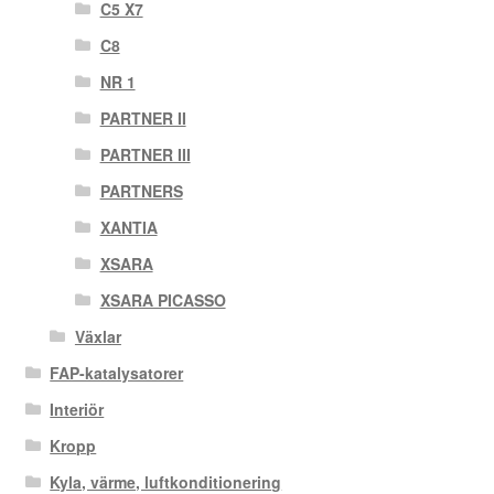
C5 X7
C8
NR 1
PARTNER II
PARTNER III
PARTNERS
XANTIA
XSARA
XSARA PICASSO
Växlar
FAP-katalysatorer
Interiör
Kropp
Kyla, värme, luftkonditionering