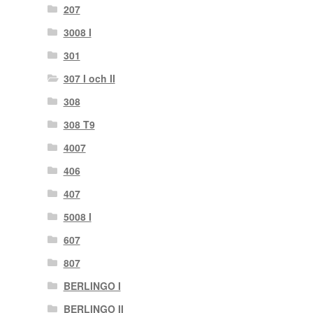
207
3008 I
301
307 I och II
308
308 T9
4007
406
407
5008 I
607
807
BERLINGO I
BERLINGO II