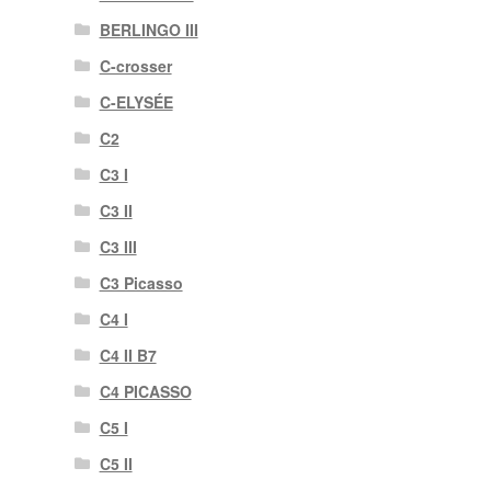
BERLINGO III
C-crosser
C-ELYSÉE
C2
C3 I
C3 II
C3 III
C3 Picasso
C4 I
C4 II B7
C4 PICASSO
C5 I
C5 II