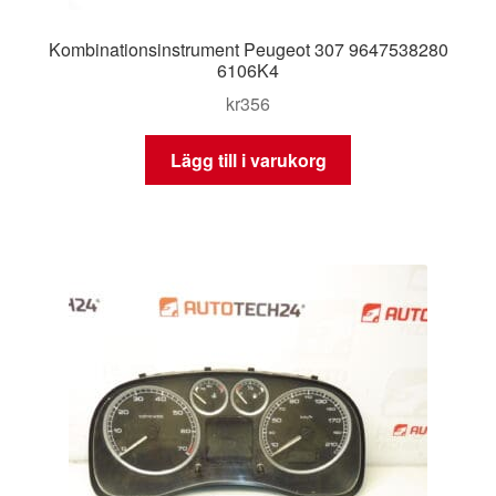
Kombinationsinstrument Peugeot 307 9647538280
6106K4
kr
356
Lägg till i varukorg