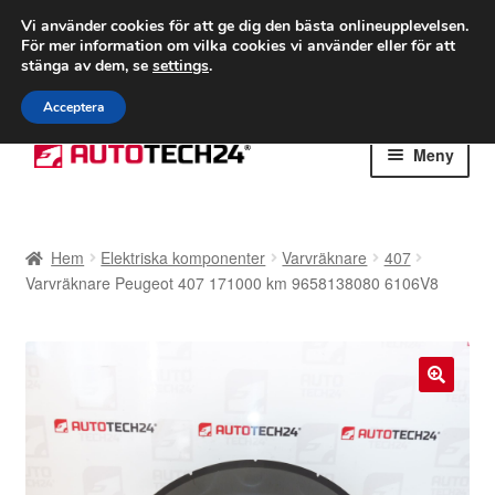
FRAKT från 75 kr
Vi använder cookies för att ge dig den bästa onlineupplevelsen.
För mer information om vilka cookies vi använder eller för att
Världsomspännande frakt
stänga av dem, se
settings
.
Ring 766 924 713
mån-fre 9-16
Acceptera
Hoppa
Hoppa
Meny
till
till
navigering
innehåll
Hem
Hem
Elektriska komponenter
Varvräknare
407
Betalningar
Varvräknare Peugeot 407 171000 km 9658138080 6106V8
Integritetspolicy
Klagomål
🔍
Kolla upp