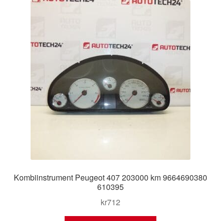
Kombiinstrument Peugeot 407 203000 km 9664690380
610395
kr
712