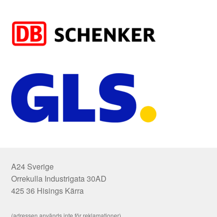
A24 Sverige
Orrekulla Industrigata 30AD
425 36 Hisings Kärra
(adressen används inte för reklamationer)