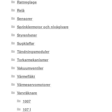
Rattreglage
Relä
Sensorer
Sprinklermotor och nivågivare
Styrenheter
Sugklaffar
Tändningsmoduler
Torkarmekanismer
Vakuumventiler
Värmefläkt
Värmeservomotorer
Varvräknare
1007
107 I