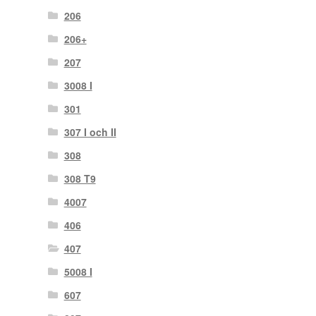
206
206+
207
3008 I
301
307 I och II
308
308 T9
4007
406
407
5008 I
607