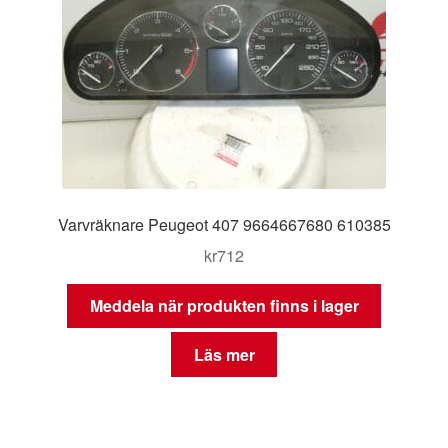
Varvräknare Peugeot 407 9664667680 610385
kr
712
Meddela när produkten finns i lager
Läs mer