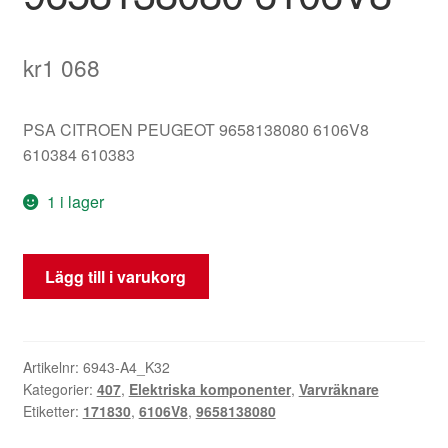
kr
1 068
PSA CITROEN PEUGEOT 9658138080 6106V8
610384 610383
1 i lager
Varvräknare
Lägg till i varukorg
Peugeot
407
171000
km
Artikelnr:
6943-A4_K32
Kategorier:
407
,
Elektriska komponenter
,
Varvräknare
9658138080
Etiketter:
171830
,
6106V8
,
9658138080
6106V8
mängd