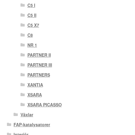
C5 I
C5 II
C5 X7
C8
NR 1
PARTNER II
PARTNER III
PARTNERS
XANTIA
XSARA
XSARA PICASSO
Växlar
FAP-katalysatorer
Interiör