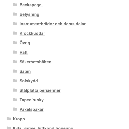
Backspegel
Belysning
Instrumentbrädor och deras delar
Krockkuddar
Övrig
Ratt
Säkerhetsbälten
Säten
Solskydd
Stålplatta persienner
Tapecírunky
Växelspakar
Kropp
Kyla, värme, luftkonditionering