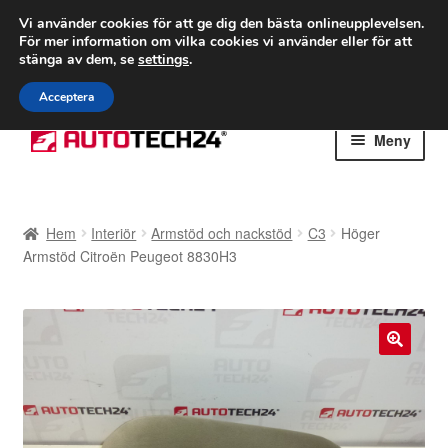
FRAKT från 75 kr
Vi använder cookies för att ge dig den bästa onlineupplevelsen.
För mer information om vilka cookies vi använder eller för att
Världsomspännande frakt
stänga av dem, se
settings
.
Ring 766 924 713
mån-fre 9-16
Acceptera
Hoppa
Hoppa
Meny
till
till
navigering
innehåll
Hem
Hem
Interiör
Armstöd och nackstöd
C3
Höger
Betalningar
Armstöd Citroën Peugeot 8830H3
Integritetspolicy
Klagomål
🔍
Kolla upp