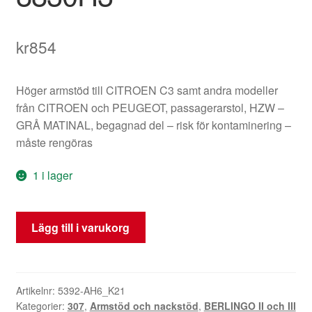
kr
854
Höger armstöd till CITROEN C3 samt andra modeller
från CITROEN och PEUGEOT, passagerarstol, HZW –
GRÅ MATINAL, begagnad del – risk för kontaminering –
måste rengöras
1 i lager
Höger
Lägg till i varukorg
Armstöd
Citroën
Peugeot
8830H3
Artikelnr:
5392-AH6_K21
Kategorier:
307
,
Armstöd och nackstöd
,
BERLINGO II och III
mängd