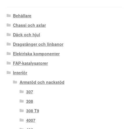
Behållare
Chassi och axlar
Däck och hjul
Dragstänger och linbanor
Elektriska komponenter
FAP-katalysatorer
Interiör
Armstöd och nackstöd
307
308
308 T9
4007