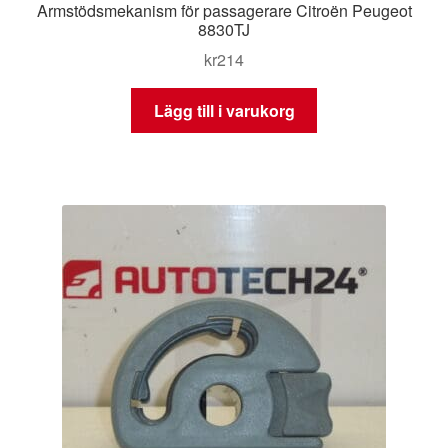
Armstödsmekanism för passagerare Citroën Peugeot
8830TJ
kr
214
Lägg till i varukorg