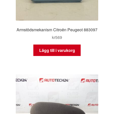
Armstödsmekanism Citroën Peugeot 883097
kr
569
Lägg till i varukorg