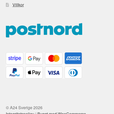
Villkor
© A24 Sverige 2026
Integritetspolicy
Byggt med WooCommerce
.