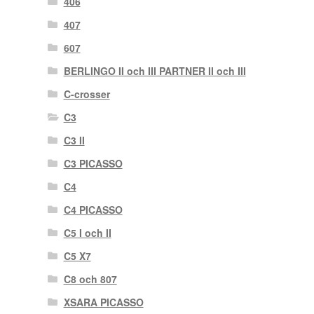
406
407
607
BERLINGO II och III PARTNER II och III
C-crosser
C3
C3 II
C3 PICASSO
C4
C4 PICASSO
C5 I och II
C5 X7
C8 och 807
XSARA PICASSO