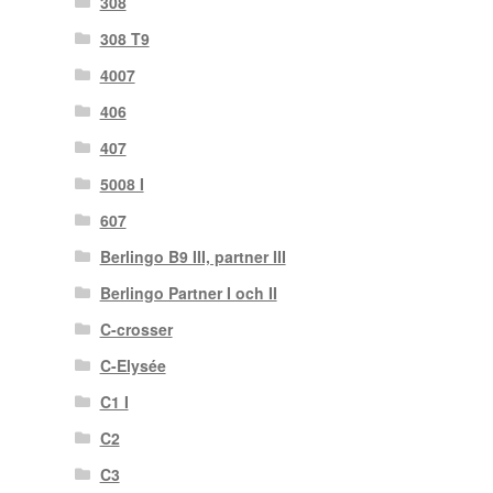
308
308 T9
4007
406
407
5008 I
607
Berlingo B9 III, partner III
Berlingo Partner I och II
C-crosser
C-Elysée
C1 I
C2
C3