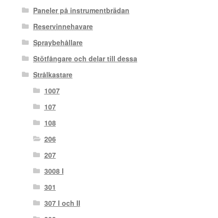
Paneler på instrumentbrädan
Reservinnehavare
Spraybehållare
Stötfångare och delar till dessa
Strålkastare
1007
107
108
206
207
3008 I
301
307 I och II