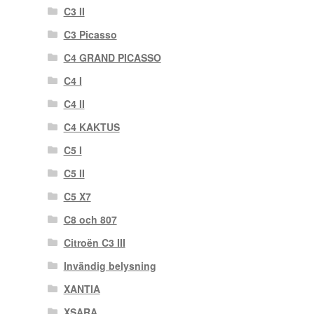
C3 II
C3 Picasso
C4 GRAND PICASSO
C4 I
C4 II
C4 KAKTUS
C5 I
C5 II
C5 X7
C8 och 807
Citroën C3 III
Invändig belysning
XANTIA
XSARA