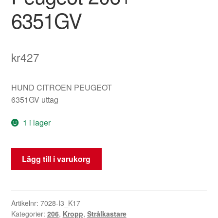
6351GV
kr
427
HUND CITROEN PEUGEOT
6351GV uttag
1 i lager
Höger
Lägg till i varukorg
bakljussockel
med
ledningar
Peugeot
Artikelnr:
7028-I3_K17
Kategorier:
206
,
Kropp
,
Strålkastare
206+