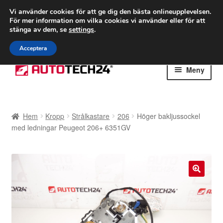
FRAKT från 75 kr
Vi använder cookies för att ge dig den bästa onlineupplevelsen.
För mer information om vilka cookies vi använder eller för att
Världsomspännande frakt
stänga av dem, se
settings
.
Ring 766 924 713
mån-fre 9-16
Acceptera
Hoppa
Hoppa
Meny
till
till
navigering
innehåll
Hem
Hem
Kropp
Strålkastare
206
Höger bakljussockel
Betalningar
med ledningar Peugeot 206+ 6351GV
Integritetspolicy
Klagomål
🔍
Kolla upp