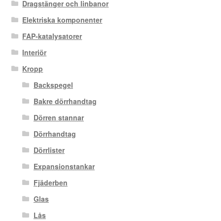
Dragstänger och linbanor
Elektriska komponenter
FAP-katalysatorer
Interiör
Kropp
Backspegel
Bakre dörrhandtag
Dörren stannar
Dörrhandtag
Dörrlister
Expansionstankar
Fjäderben
Glas
Lås