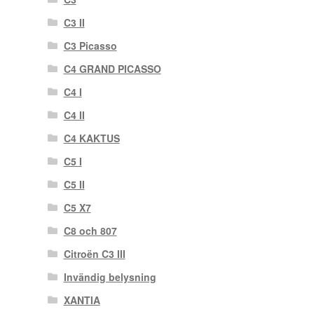
C3 II
C3 Picasso
C4 GRAND PICASSO
C4 I
C4 II
C4 KAKTUS
C5 I
C5 II
C5 X7
C8 och 807
Citroën C3 III
Invändig belysning
XANTIA