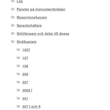
Lås
Paneler på instrumentbrädan
Reservinnehavare
Spraybehållare
Stötfångare och delar till dessa
Strålkastare
1007
107
108
206
207
3008 I
301
307 I och II