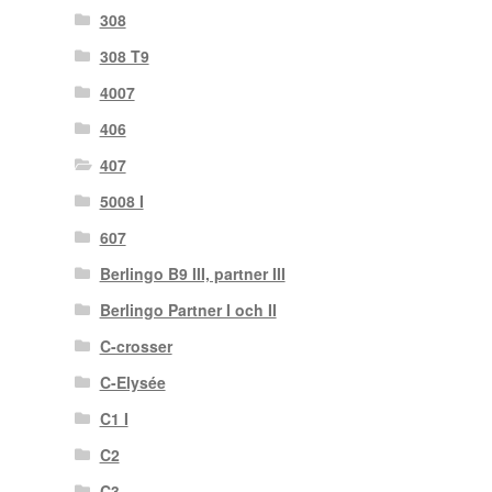
308
308 T9
4007
406
407
5008 I
607
Berlingo B9 III, partner III
Berlingo Partner I och II
C-crosser
C-Elysée
C1 I
C2
C3