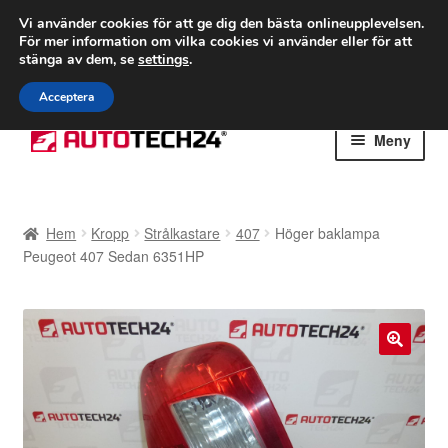
FRAKT från 75 kr
Vi använder cookies för att ge dig den bästa onlineupplevelsen.
För mer information om vilka cookies vi använder eller för att
Världsomspännande frakt
stänga av dem, se
settings
.
Ring 766 924 713
mån-fre 9-16
Acceptera
Hoppa
Hoppa
Meny
till
till
navigering
innehåll
Hem
Hem
Kropp
Strålkastare
407
Höger baklampa
Betalningar
Peugeot 407 Sedan 6351HP
Integritetspolicy
Klagomål
🔍
Kolla upp