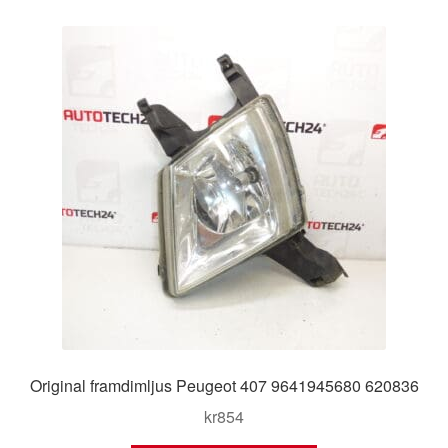
Original framdimljus Peugeot 407 9641945680 620836
kr
854