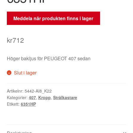
Meddela när produkten finns i lager
kr
712
Höger bakljus för PEUGEOT 407 sedan
Slut i lager
Artikelnr:
5442-AI8_K22
Kategorier:
407
,
Kropp
,
Strålkastare
Etikett:
6351HP