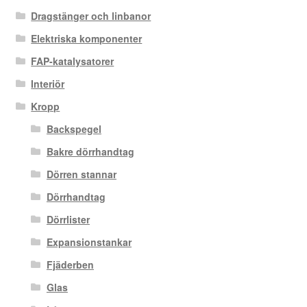
Dragstänger och linbanor
Elektriska komponenter
FAP-katalysatorer
Interiör
Kropp
Backspegel
Bakre dörrhandtag
Dörren stannar
Dörrhandtag
Dörrlister
Expansionstankar
Fjäderben
Glas