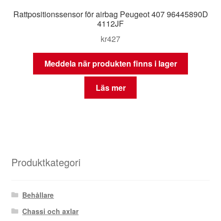
Rattpositionssensor för airbag Peugeot 407 96445890D
4112JF
kr
427
Meddela när produkten finns i lager
Läs mer
Produktkategori
Behållare
Chassi och axlar