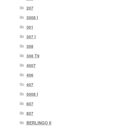
207
3008 I
301
307 I
308
308 T9
4007
406
407
5008 I
607
807
BERLINGO II