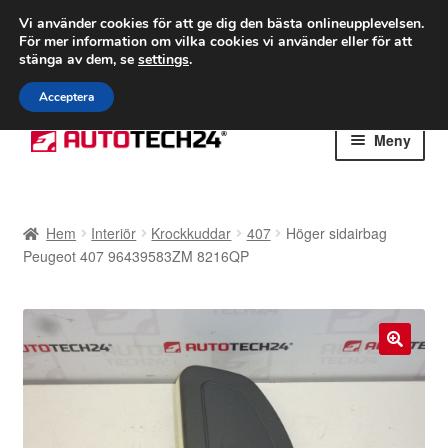
FRAKT från 75 kr
Vi använder cookies för att ge dig den bästa onlineupplevelsen.
För mer information om vilka cookies vi använder eller för att
Världsomspännande frakt
stänga av dem, se
settings
.
Ring 766 924 713
mån-fre 9-16
Acceptera
Hoppa
Hoppa
Meny
till
till
navigering
innehåll
Hem
Hem
Interiör
Krockkuddar
407
Höger sidairbag
Betalningar
Peugeot 407 96439583ZM 8216QP
Integritetspolicy
Klagomål
🔍
Kolla upp