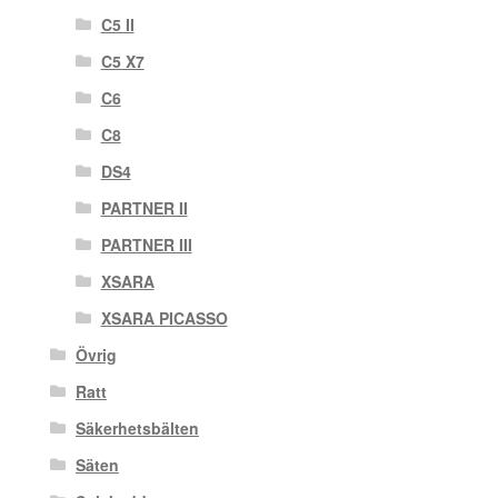
C5 II
C5 X7
C6
C8
DS4
PARTNER II
PARTNER III
XSARA
XSARA PICASSO
Övrig
Ratt
Säkerhetsbälten
Säten