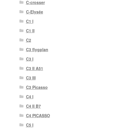
C-crosser
C-Elysée
C1 I
C1 II
C2
C3 flygplan
C3 I
C3 II A51
C3 III
C3 Picasso
C4 I
C4 II B7
C4 PICASSO
C5 I