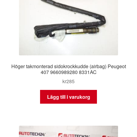
Höger takmonterad sidokrockkudde (airbag) Peugeot
407 9660989280 8331AC
kr
285
Lägg till i varukorg