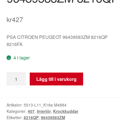
kr
427
PSA CITROEN PEUGEOT 96439583ZM 8216QP
8216FA
4 i lager
Höger
Lägg till i varukorg
sidairbag
Peugeot
407
96439583ZM
Artikelnr:
5513-L11_K18a M4884
Kategorier:
407
,
Interiör
,
Krockkuddar
8216QP
Etiketter:
8216QP
,
96439583ZM
mängd