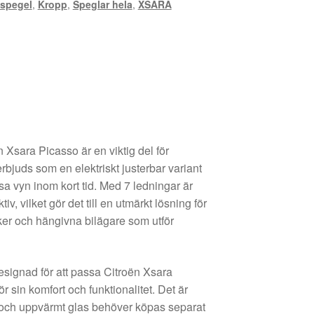
spegel
,
Kropp
,
Speglar hela
,
XSARA
n Xsara Picasso är en viktig del för
rbjuds som en elektriskt justerbar variant
sa vyn inom kort tid. Med 7 ledningar är
iv, vilket gör det till en utmärkt lösning för
er och hängivna bilägare som utför
esignad för att passa Citroën Xsara
r sin komfort och funktionalitet. Det är
ock och uppvärmt glas behöver köpas separat