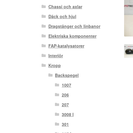
Chassi och axlar
Däck och hjul
Dragstänger och linbanor
Elektriska komponenter
FAP-katalysatorer
Interiör
Kropp
Backspegel
1007
206
207
3008 I
301