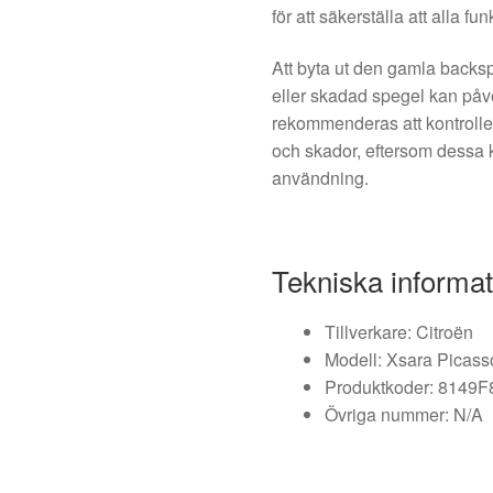
för att säkerställa att alla f
Att byta ut den gamla backspe
eller skadad spegel kan påve
rekommenderas att kontrolle
och skador, eftersom dessa k
användning.
Tekniska informat
Tillverkare: Citroën
Modell: Xsara Picass
Produktkoder: 8149F
Övriga nummer: N/A