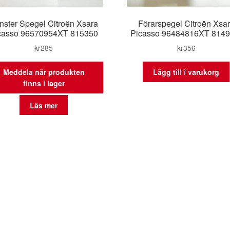
nster Spegel Citroën Xsara
Förarspegel Citroën Xsa
casso 96570954XT 815350
Picasso 96484816XT 814
kr
285
kr
356
Meddela när produkten
Lägg till i varukorg
finns i lager
Läs mer