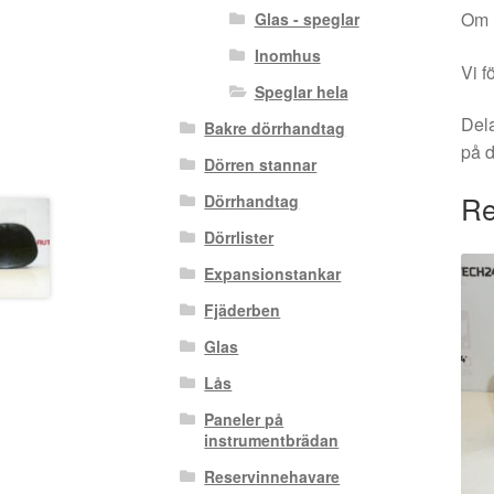
Om i
Glas - speglar
Inomhus
Vi f
Speglar hela
Dela
Bakre dörrhandtag
på 
Dörren stannar
Re
Dörrhandtag
Dörrlister
Expansionstankar
Fjäderben
Glas
Lås
Paneler på
instrumentbrädan
Reservinnehavare