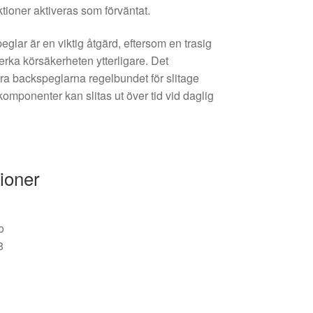
unktioner aktiveras som förväntat.
glar är en viktig åtgärd, eftersom en trasig
rka körsäkerheten ytterligare. Det
ra backspeglarna regelbundet för slitage
omponenter kan slitas ut över tid vid daglig
ioner
o
8