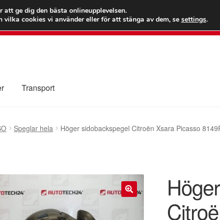
 kr
Världs
r att ge dig den bästa onlineupplevelsen.
 vilka cookies vi använder eller för att stänga av dem, se
settings
.
Ring 7
er
Transport
Kolla upp
Kontakt
Mitt konto
Om oss
Reklamationsprocedur
SO
Speglar hela
Höger sidobackspegel Citroën Xsara Picasso 8149
illkor
Höger
Citro
🔍