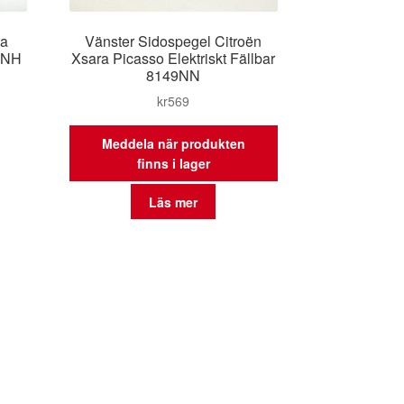
ra
Vänster Sidospegel Citroën
9NH
Xsara Picasso Elektriskt Fällbar
8149NN
kr
569
Meddela när produkten
finns i lager
Läs mer