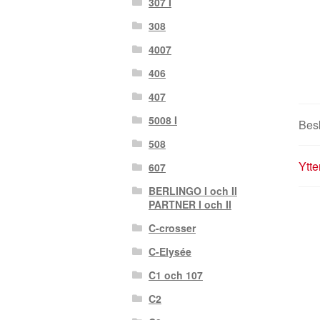
307 I
308
4007
406
407
5008 I
Bes
508
Ytte
607
BERLINGO I och II
PARTNER I och II
C-crosser
C-Elysée
C1 och 107
C2