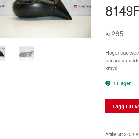
8149
kr
285
Höger backspe
passagerarsida
krävs
1 i lager
Höger
Lägg till i 
sidobackspege
Citroën
Xsara
Picasso
Artikelnr:
2430-A