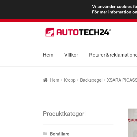
FRAKT från 75
Vi använder cookies fö
För mer information om
Hoppa
Hoppa
till
till
navigering
innehåll
Hem
Villkor
Returer & reklamation
Hem
Betalningar
Integritetspolicy
Klagomål
Hem
Kropp
Backspegel
XSARA PICAS
Transport
Vagn
Världsomspännande frakt
V
Produktkategori
Behållare