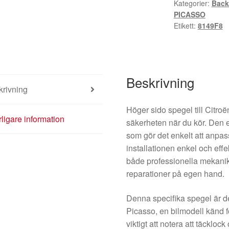
Kategorier:
Back
8149F8
PICASSO
mängd
Etikett:
8149F8
Beskrivning
krivning
Höger sido spegel till Citroë
rligare information
säkerheten när du kör. Den e
som gör det enkelt att anpas
installationen enkel och effekt
både professionella mekanik
reparationer på egen hand.
Denna specifika spegel är d
Picasso, en bilmodell känd fö
viktigt att notera att täckl