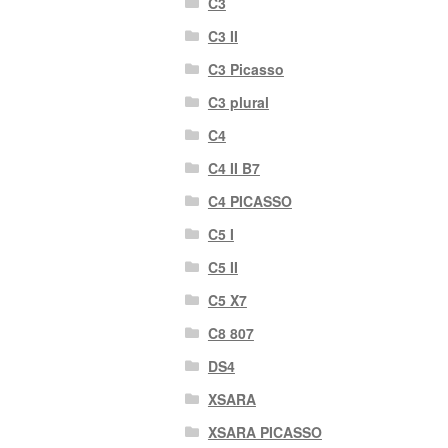
C3
C3 II
C3 Picasso
C3 plural
C4
C4 II B7
C4 PICASSO
C5 I
C5 II
C5 X7
C8 807
DS4
XSARA
XSARA PICASSO