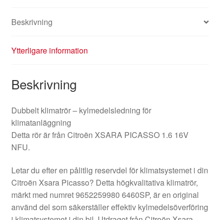
Beskrivning
Ytterligare information
Beskrivning
Dubbelt klimatrör – kylmedelsledning för
klimatanläggning
Detta rör är från Citroën XSARA PICASSO 1.6 16V
NFU.
Letar du efter en pålitlig reservdel för klimatsystemet i din
Citroën Xsara Picasso? Detta högkvalitativa klimatrör,
märkt med numret 9652259980 6460SP, är en original
använd del som säkerställer effektiv kylmedelsöverföring
i klimatsystemet i din bil. Utdraget från Citroën Xsara