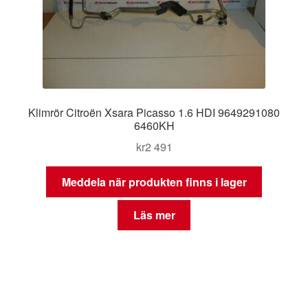
Klimrör Citroën Xsara Picasso 1.6 HDI 9649291080
6460KH
kr
2 491
Meddela när produkten finns i lager
Läs mer