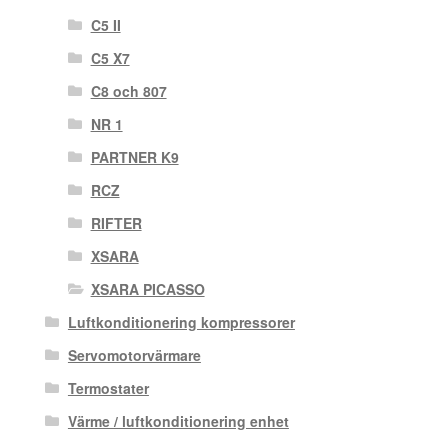
C5 II
C5 X7
C8 och 807
NR 1
PARTNER K9
RCZ
RIFTER
XSARA
XSARA PICASSO
Luftkonditionering kompressorer
Servomotorvärmare
Termostater
Värme / luftkonditionering enhet