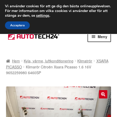
FRAKT från 75 kr
Vi använder cookies för att ge dig den bästa onlineupplevelsen.
För mer information om vilka cookies vi använder eller för att
Världsomspännande frakt
stänga av dem, se
settings
.
Ring 766 924 713
mån-fre 9-16
Acceptera
Hoppa
Hoppa
Meny
till
till
navigering
innehåll
Hem
Hem
Kyla, värme, luftkonditionering
Klimatrör
XSARA
Betalningar
PICASSO
Klimarör Citroën Xsara Picasso 1.6 16V
9652259980 6460SP
Integritetspolicy
Klagomål
🔍
Kolla upp