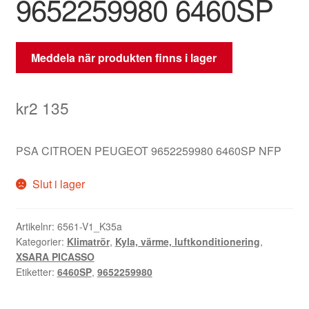
9652259980 6460SP
Meddela när produkten finns i lager
kr
2 135
PSA CITROEN PEUGEOT 9652259980 6460SP NFP
Slut i lager
Artikelnr:
6561-V1_K35a
Kategorier:
Klimatrör
,
Kyla, värme, luftkonditionering
,
XSARA PICASSO
Etiketter:
6460SP
,
9652259980