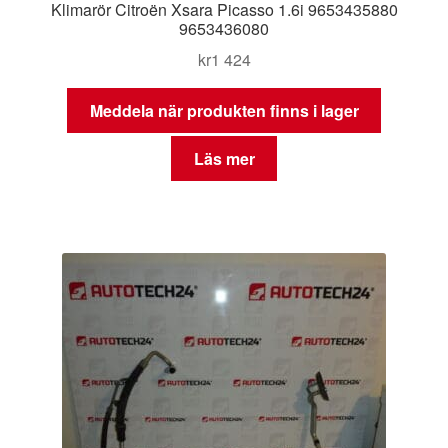
Klimarör Citroën Xsara Picasso 1.6i 9653435880
9653436080
kr
1 424
Meddela när produkten finns i lager
Läs mer