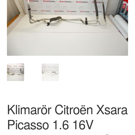
Kontakt
Mitt konto
Om oss
Reklamationsprocedur
Transport
Vagn
Världsomspännande frakt
Klimarör Citroën Xsara
Villkor
Picasso 1.6 16V