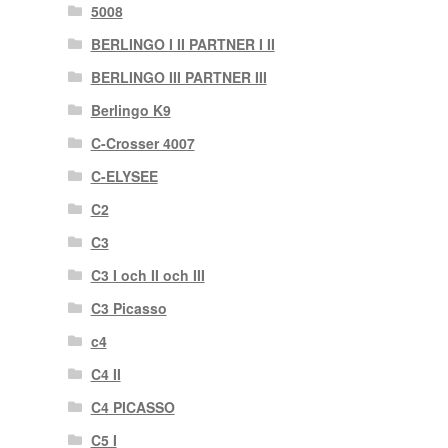
5008
BERLINGO I II PARTNER I II
BERLINGO III PARTNER III
Berlingo K9
C-Crosser 4007
C-ELYSEE
C2
C3
C3 I och II och III
C3 Picasso
c4
C4 II
C4 PICASSO
C5 I