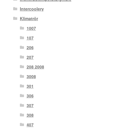
Intercoolery
Klimatrör
1007
107
206
207
208 2008
3008
301
306
307
308
407