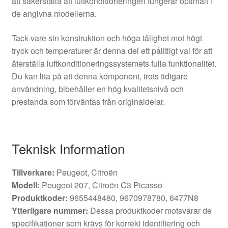
att säkerställa att luftkonditioneringen fungerar optimalt i
de angivna modellerna.
Tack vare sin konstruktion och höga tålighet mot högt
tryck och temperaturer är denna del ett pålitligt val för att
återställa luftkonditioneringssystemets fulla funktionalitet.
Du kan lita på att denna komponent, trots tidigare
användning, bibehåller en hög kvalitetsnivå och
prestanda som förväntas från originaldelar.
Teknisk Information
Tillverkare:
Peugeot, Citroën
Modell:
Peugeot 207, Citroën C3 Picasso
Produktkoder:
9655448480, 9670978780, 6477N8
Ytterligare nummer:
Dessa produktkoder motsvarar de
specifikationer som krävs för korrekt identifiering och