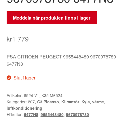
Meddela när produkten finns i lager
kr
1 779
PSA CITROEN PEUGEOT 9655448480 9670978780
6477N8
Slut i lager
Artikelnr:
6524-V1_K35 M6524
Kategorier:
207
,
C3 Picasso
,
Klimatrör
,
Kyla, värme,
luftkonditionering
Etiketter:
6477N8
,
9655448480
,
9670978780