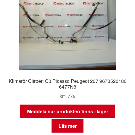
Klimarör Citroën C3 Picasso Peugeot 207 9673520180
6477N8
kr
1 779
Meddela när produkten finns i lager
Läs mer