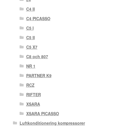
C4 II
C4 PICASSO
C5 I
C5 II
C5 X7
C8 och 807
NR 1
PARTNER K9
RCZ
RIFTER
XSARA
XSARA PICASSO
Luftkonditionering kompressorer