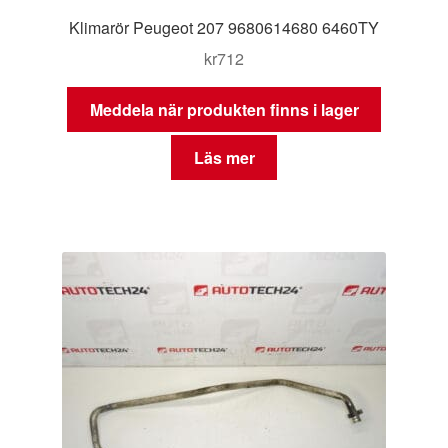
Klimarör Peugeot 207 9680614680 6460TY
kr
712
Meddela när produkten finns i lager
Läs mer