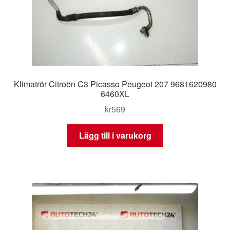
Klimatrör Citroën C3 Picasso Peugeot 207 9681620980
6460XL
kr
569
Lägg till i varukorg