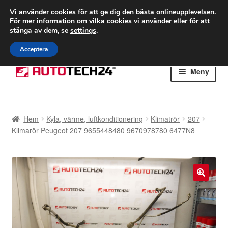
FRAKT från 75 kr
Vi använder cookies för att ge dig den bästa onlineupplevelsen.
För mer information om vilka cookies vi använder eller för att
Världsomspännande frakt
stänga av dem, se
settings
.
Ring 766 924 713
mån-fre 9-16
Acceptera
Hoppa
Hoppa
Meny
till
till
navigering
innehåll
Hem
Hem
Kyla, värme, luftkonditionering
Klimatrör
207
Betalningar
Klimarör Peugeot 207 9655448480 9670978780 6477N8
Integritetspolicy
Klagomål
🔍
Kolla upp