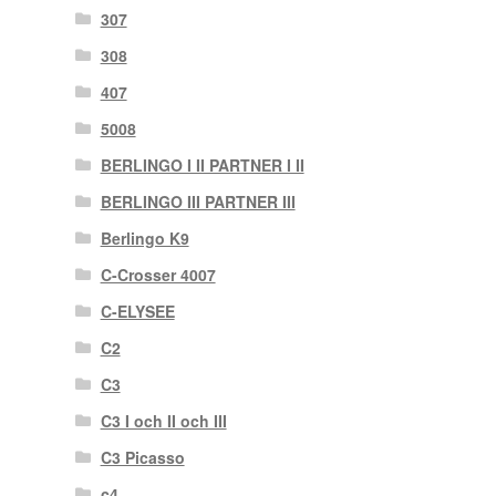
307
308
407
5008
BERLINGO I II PARTNER I II
BERLINGO III PARTNER III
Berlingo K9
C-Crosser 4007
C-ELYSEE
C2
C3
C3 I och II och III
C3 Picasso
c4