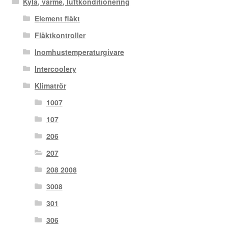
Kyla, värme, luftkonditionering
Element fläkt
Fläktkontroller
Inomhustemperaturgivare
Intercoolery
Klimatrör
1007
107
206
207
208 2008
3008
301
306