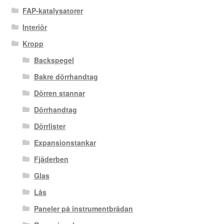
FAP-katalysatorer
Interiör
Kropp
Backspegel
Bakre dörrhandtag
Dörren stannar
Dörrhandtag
Dörrlister
Expansionstankar
Fjäderben
Glas
Lås
Paneler på instrumentbrädan