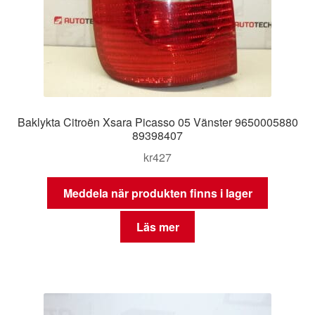
Baklykta Citroën Xsara Picasso 05 Vänster 9650005880
89398407
kr
427
Meddela när produkten finns i lager
Läs mer