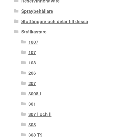
Reservinnehavare
Spraybehållare
Stötfångare och delar till dessa
Strålkastare
1007
107
108
206
207
3008 I
301
307 I och II
308
308 T9