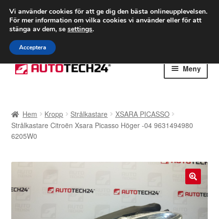
FRAKT från 75 kr
Vi använder cookies för att ge dig den bästa onlineupplevelsen.
För mer information om vilka cookies vi använder eller för att
Världsomspännande frakt
stänga av dem, se
settings
.
Ring 766 924 713
mån-fre 9-16
Acceptera
Hoppa
Hoppa
Meny
till
till
navigering
innehåll
Hem
Hem
Kropp
Strålkastare
XSARA PICASSO
Betalningar
Strålkastare Citroën Xsara Picasso Höger -04 9631494980
6205W0
Integritetspolicy
Klagomål
🔍
Kolla upp