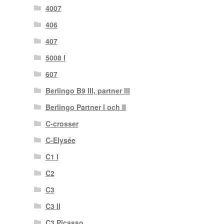
4007
406
407
5008 I
607
Berlingo B9 III, partner III
Berlingo Partner I och II
C-crosser
C-Elysée
C1 I
C2
C3
C3 II
C3 Picasso