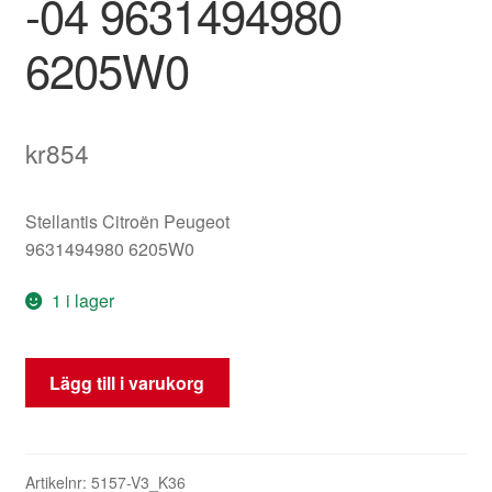
-04 9631494980
6205W0
kr
854
Stellantis Citroën Peugeot
9631494980 6205W0
1 i lager
Strålkastare
Lägg till i varukorg
Citroën
Xsara
Picasso
Höger
Artikelnr:
5157-V3_K36