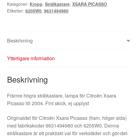
Kategorier:
Kropp
,
Strålkastare
,
XSARA PICASSO
-04
Etiketter:
6205W0
,
9631494980
9631494980
6205W0
mängd
Beskrivning
Ytterligare information
Beskrivning
Främre högra strålkastare, lampa för Citroën Xsara
Picasso till 2004. Fint skick, ej upplyst
Originaldel för Citroën Xsara Picasso (fram, höger sida)
med fabrikskoder 9631494980 och 6205W0. Denna
strålkastare är ett praktiskt val för verkstäder och gör-det-