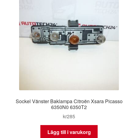
Sockel Vänster Baklampa Citroën Xsara Picasso
6350N0 6350T2
kr
285
Lägg till i varukorg