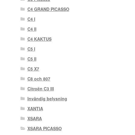
C4 GRAND PICASSO
C4 I
C4 II
C4 KAKTUS
C5 I
C5 II
C5 X7
C8 och 807
Citroën C3 III
Invändig belysning
XANTIA
XSARA
XSARA PICASSO