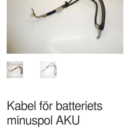
Kontakt
Mitt konto
Om oss
Reklamationsprocedur
Transport
Vagn
Världsomspännande frakt
Kabel för batteriets
Villkor
minuspol AKU