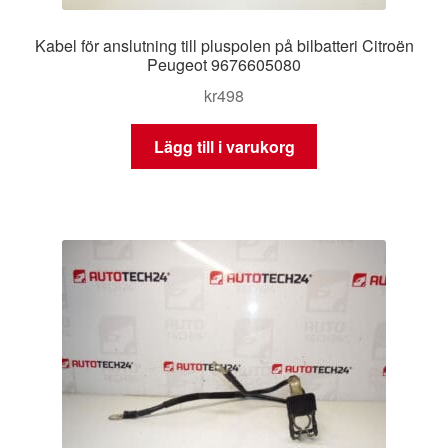
Kabel för anslutning till pluspolen på bilbatteri Citroën
Peugeot 9676605080
kr
498
Lägg till i varukorg