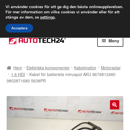
FRAKT från 75 kr
Vi använder cookies för att ge dig den bästa onlineupplevelsen.
För mer information om vilka cookies vi använder eller för att
Världsomspännande frakt
stänga av dem, se
settings
.
Ring 766 924 713
mån-fre 9-16
Acceptera
Hoppa
Hoppa
Meny
till
till
navigering
innehåll
Hem
Hem
Elektriska komponenter
Kabelmattor
Motorselar
Betalningar
1.6 HDI
Kabel för batteriets minuspol AKU 9676812480
9802871680 5638PR
Integritetspolicy
Klagomål
🔍
Kolla upp