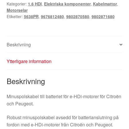
Kategorier:
1.6 HDI
,
Elektriska komponenter
,
Kabelmattor
,
9676812480
Motorselar
9802871680
Etiketter:
5638PR
,
9676812480
,
9802870580
,
9802871680
5638PR
mängd
Beskrivning
Ytterligare information
Beskrivning
Minuspolskabel till batteriet för e-HDi-motorer för Citroën
och Peugeot.
Robust minuspolskabel avsedd för batterianslutning på
fordon med e‑HDi-motorer från Citroën och Peugeot.