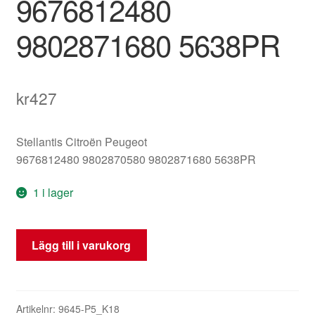
9676812480
9802871680 5638PR
kr
427
Stellantis Citroën Peugeot
9676812480 9802870580 9802871680 5638PR
1 i lager
Kabel
Lägg till i varukorg
för
batteriets
minuspol
AKU
Artikelnr:
9645-P5_K18