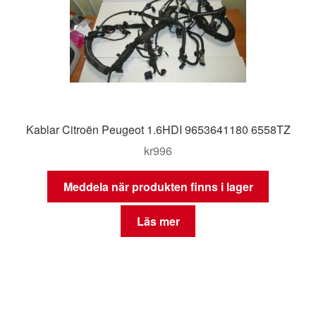
Kablar Citroën Peugeot 1.6HDI 9653641180 6558TZ
kr
996
Meddela när produkten finns i lager
Läs mer