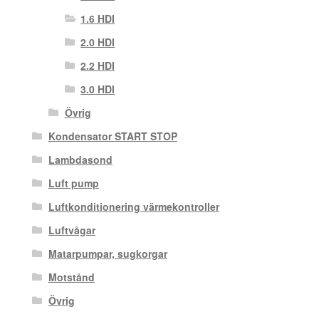
1.6 HDI
2.0 HDI
2.2 HDI
3.0 HDI
Övrig
Kondensator START STOP
Lambdasond
Luft pump
Luftkonditionering värmekontroller
Luftvågar
Matarpumpar, sugkorgar
Motstånd
Övrig