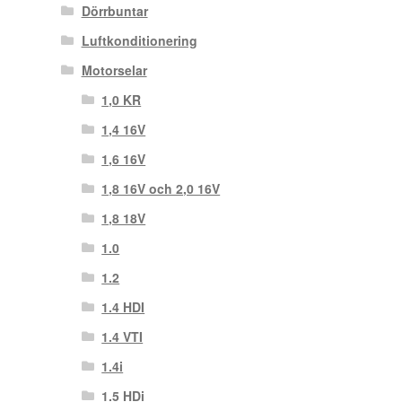
Dörrbuntar
Luftkonditionering
Motorselar
1,0 KR
1,4 16V
1,6 16V
1,8 16V och 2,0 16V
1,8 18V
1.0
1.2
1.4 HDI
1.4 VTI
1.4i
1.5 HDi