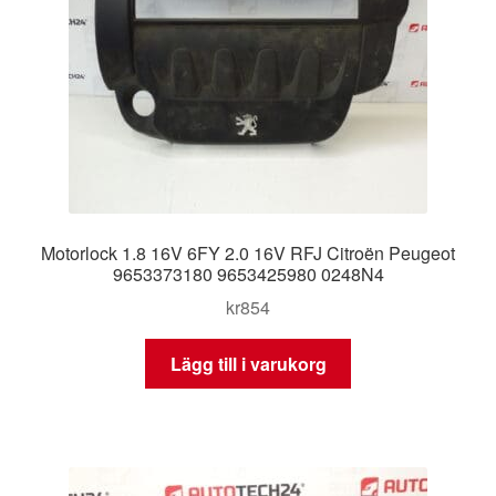
Motorlock 1.8 16V 6FY 2.0 16V RFJ Citroën Peugeot
9653373180 9653425980 0248N4
kr
854
Lägg till i varukorg