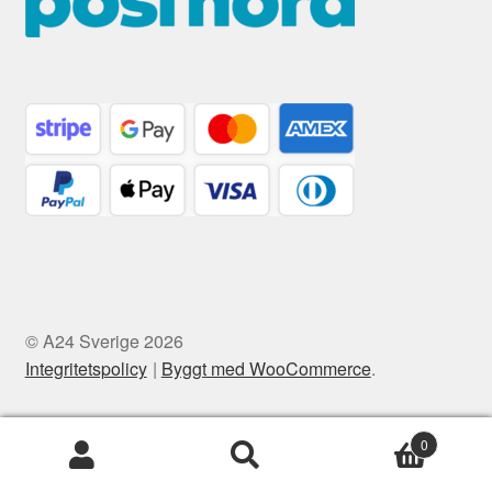
© A24 Sverige 2026
Integritetspolicy
Byggt med WooCommerce
.
0
Sök
Sök
efter: