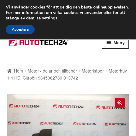
FRAKT från 75 kr
Vi använder cookies för att ge dig den bästa onlineupplevelsen.
För mer information om vilka cookies vi använder eller för att
Världsomspännande frakt
stänga av dem, se
settings
.
Ring 766 924 713
mån-fre 9-16
Acceptera
Hoppa
Hoppa
Meny
till
till
navigering
innehåll
Hem
Hem
Motor - delar och tillbehör
Motorkåpor
Motorhuv
Betalningar
1.4 HDI Citroën 9645982780 013742
Integritetspolicy
Klagomål
🔍
Kolla upp