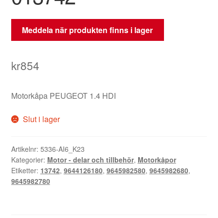
Meddela när produkten finns i lager
kr
854
Motorkåpa PEUGEOT 1.4 HDI
Slut i lager
Artikelnr:
5336-AI6_K23
Kategorier:
Motor - delar och tillbehör
,
Motorkåpor
Etiketter:
13742
,
9644126180
,
9645982580
,
9645982680
,
9645982780