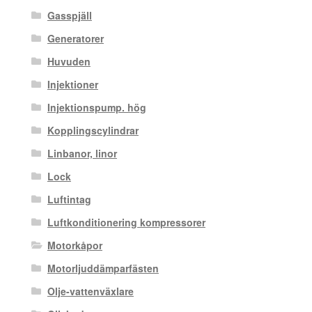
Gasspjäll
Generatorer
Huvuden
Injektioner
Injektionspump. hög
Kopplingscylindrar
Linbanor, linor
Lock
Luftintag
Luftkonditionering kompressorer
Motorkåpor
Motorljuddämparfästen
Olje-vattenväxlare