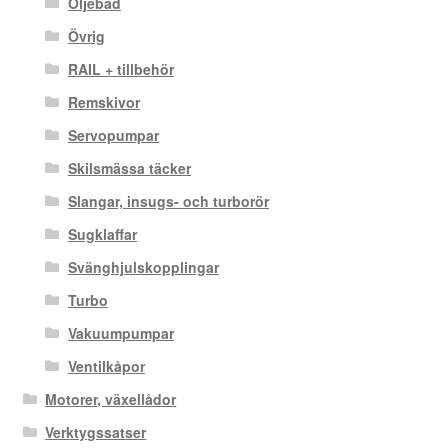
Oljebad
Övrig
RAIL + tillbehör
Remskivor
Servopumpar
Skilsmässa täcker
Slangar, insugs- och turborör
Sugklaffar
Svänghjulskopplingar
Turbo
Vakuumpumpar
Ventilkåpor
Motorer, växellådor
Verktygssatser