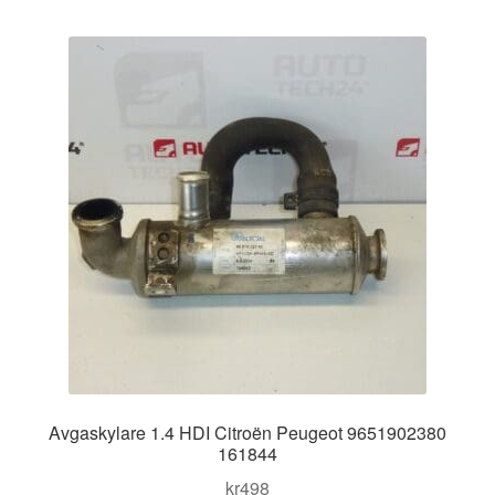
Avgaskylare 1.4 HDI Citroën Peugeot 9651902380
161844
kr
498