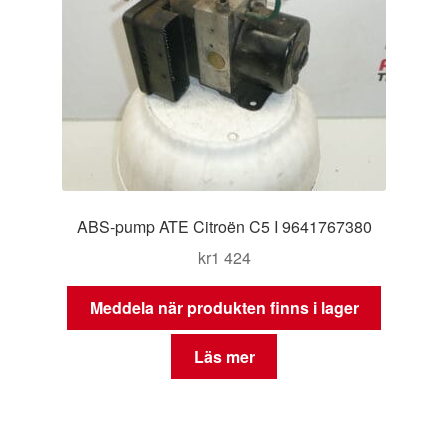
ABS-pump ATE Citroën C5 I 9641767380
kr
1 424
Meddela när produkten finns i lager
Läs mer