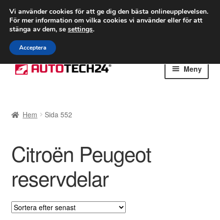
FRAKT från 75 kr
Vi använder cookies för att ge dig den bästa onlineupplevelsen.
För mer information om vilka cookies vi använder eller för att
Världsomspännande frakt
stänga av dem, se
settings
.
Ring 766 924 713
mån-fre 9-16
Acceptera
Hoppa
Hoppa
Meny
till
till
navigering
innehåll
Hem
Hem
Sida 552
Betalningar
Citroën Peugeot
Integritetspolicy
reservdelar
Klagomål
Kolla upp