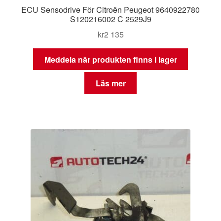
ECU Sensodrive För Citroën Peugeot 9640922780
S120216002 C 2529J9
kr
2 135
Meddela när produkten finns i lager
Läs mer