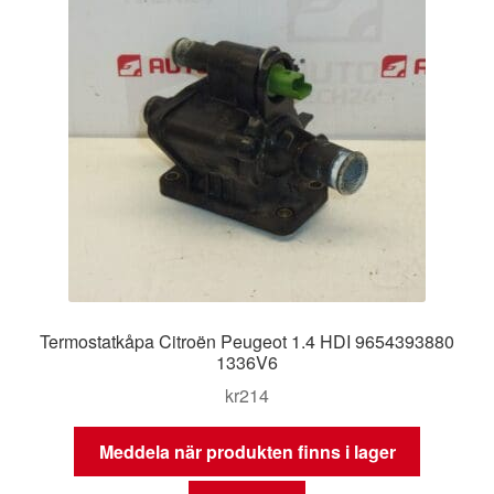
Termostatkåpa Citroën Peugeot 1.4 HDI 9654393880
1336V6
kr
214
Meddela när produkten finns i lager