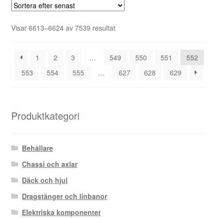
Sortera
Visar 6613–6624 av 7539 resultat
efter
senaste
1
2
3
…
549
550
551
552
553
554
555
…
627
628
629
Produktkategori
Behållare
Chassi och axlar
Däck och hjul
Dragstänger och linbanor
Elektriska komponenter