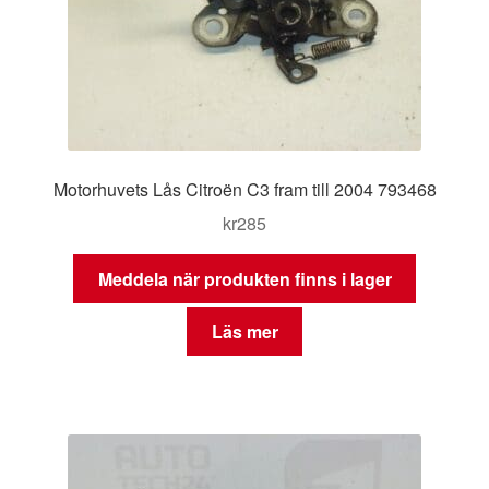
Motorhuvets Lås Citroën C3 fram till 2004 793468
kr
285
Meddela när produkten finns i lager
Läs mer