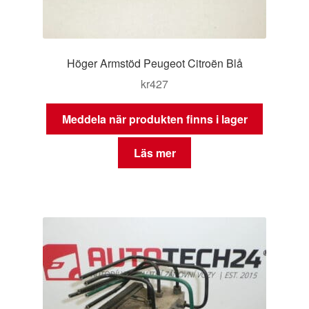
Höger Armstöd Peugeot Citroën Blå
kr
427
Meddela när produkten finns i lager
Läs mer