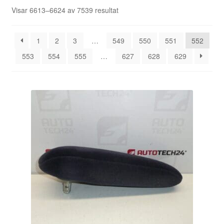
Kontakt
Sortera
Visar 6613–6624 av 7539 resultat
efter
senaste
Mitt konto
1
2
3
…
549
550
551
552
553
554
555
…
627
628
629
Om oss
Reklamationsprocedur
Transport
Vagn
Världsomspännande frakt
Villkor