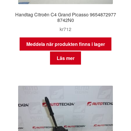
Handtag Citroën C4 Grand Picasso 9654872977
8742N0
kr
712
Meddela när produkten finns i lager
Läs mer