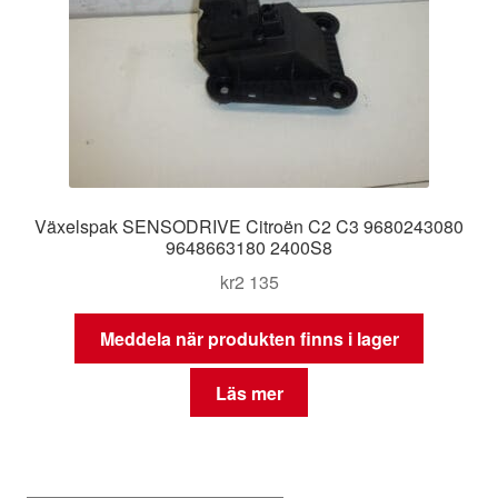
Växelspak SENSODRIVE Citroën C2 C3 9680243080
9648663180 2400S8
kr
2 135
Meddela när produkten finns i lager
Läs mer