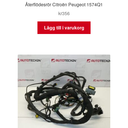
Återflödesrör Citroën Peugeot 1574Q1
kr
356
Lägg till i varukorg