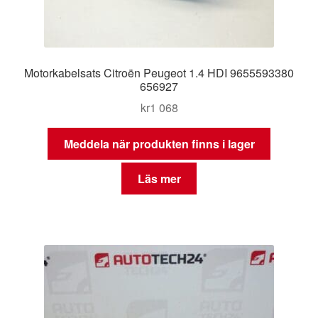
Motorkabelsats Citroën Peugeot 1.4 HDI 9655593380
656927
kr
1 068
Meddela när produkten finns i lager
Läs mer