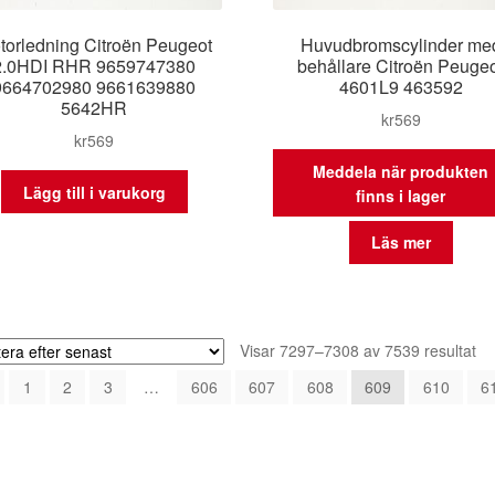
torledning Citroën Peugeot
Huvudbromscylinder me
2.0HDI RHR 9659747380
behållare Citroën Peuge
9664702980 9661639880
4601L9 463592
5642HR
kr
569
kr
569
Meddela när produkten
Lägg till i varukorg
finns i lager
Läs mer
So
Visar 7297–7308 av 7539 resultat
eft
1
2
3
…
606
607
608
609
610
6
se