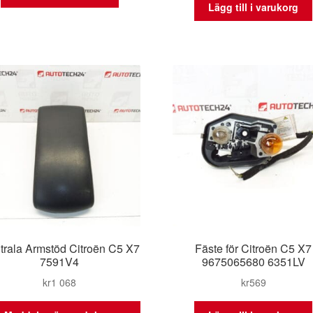
Lägg till i varukorg
trala Armstöd Citroën C5 X7
Fäste för Citroën C5 X7
7591V4
9675065680 6351LV
kr
1 068
kr
569