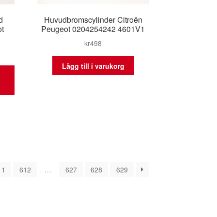
d
Huvudbromscylinder Citroën
ot
Peugeot 0204254242 4601V1
kr
498
Lägg till i varukorg
rtera
er
11
612
…
627
628
629
naste