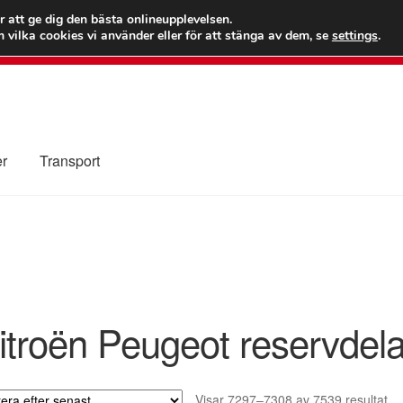
 kr
Världs
r att ge dig den bästa onlineupplevelsen.
 vilka cookies vi använder eller för att stänga av dem, se
settings
.
Ring 7
er
Transport
Kolla upp
Kontakt
Mitt konto
Om oss
Reklamationsprocedur
illkor
itroën Peugeot reservdela
So
Visar 7297–7308 av 7539 resultat