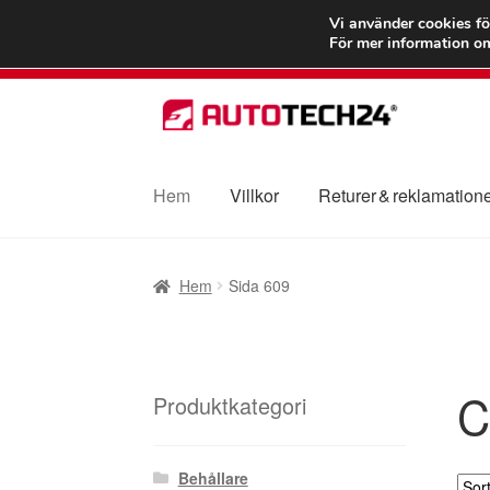
FRAKT från 75
Vi använder cookies fö
För mer information om
Hoppa
Hoppa
till
till
navigering
innehåll
Hem
Villkor
Returer & reklamation
Hem
Betalningar
Integritetspolicy
Klagomål
Hem
Sida 609
Transport
Vagn
Världsomspännande frakt
V
C
Produktkategori
Behållare