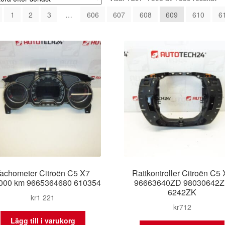
eft
1
2
3
…
606
607
608
609
610
6
se
achometer Citroën C5 X7
Rattkontroller Citroën C5
000 km 9665364680 610354
96663640ZD 98030642
6242ZK
kr
1 221
kr
712
Lägg till i varukorg