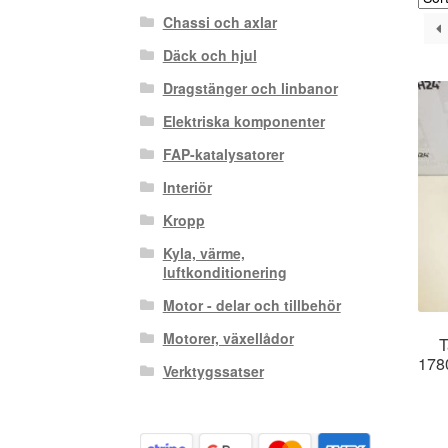
Chassi och axlar
Däck och hjul
Dragstänger och linbanor
Elektriska komponenter
FAP-katalysatorer
Interiör
Kropp
Kyla, värme,
luftkonditionering
Motor - delar och tillbehör
Motorer, växellådor
T
178
Verktygssatser