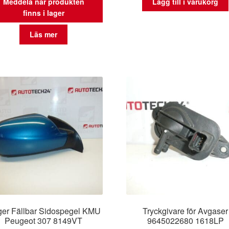
Meddela när produkten
Lägg till i varukorg
finns i lager
Läs mer
er Fällbar Sidospegel KMU
Tryckgivare för Avgaser
Peugeot 307 8149VT
9645022680 1618LP