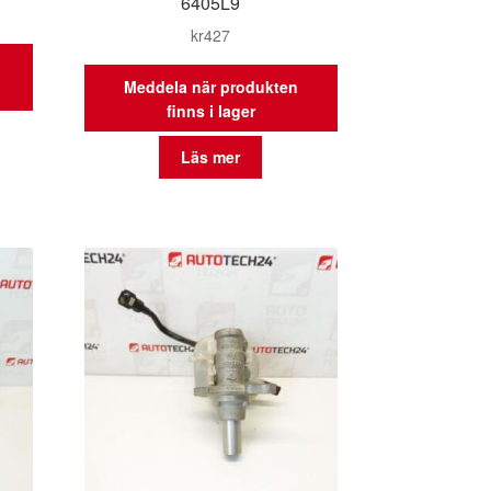
6405L9
kr
427
Meddela när produkten
finns i lager
Läs mer