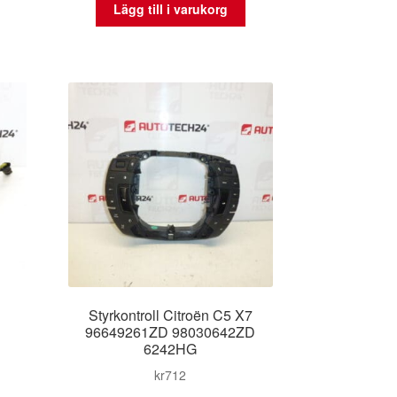
Lägg till i varukorg
Styrkontroll Citroën C5 X7
96649261ZD 98030642ZD
6242HG
kr
712