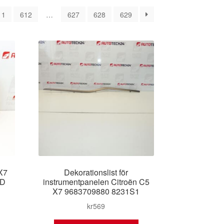
er
11
612
…
627
628
629
naste
 X7
Dekorationslist för
ZD
instrumentpanelen Citroën C5
X7 9683709880 8231S1
kr
569