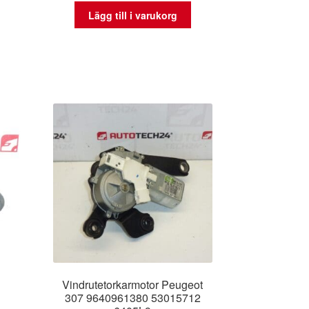
Lägg till i varukorg
Vindrutetorkarmotor Peugeot
307 9640961380 53015712