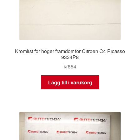
Kromlist för höger framdörr för Citroen C4 Picasso
9334P8
kr
854
Lägg till i varukorg