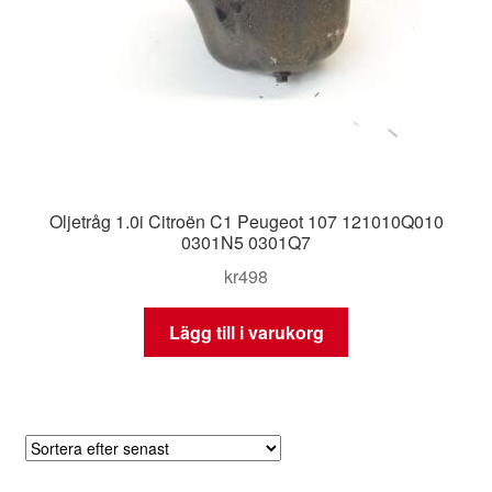
Oljetråg 1.0i Citroën C1 Peugeot 107 121010Q010
0301N5 0301Q7
kr
498
Lägg till i varukorg