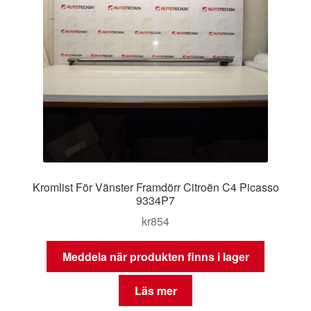
Kromlist För Vänster Framdörr Citroën C4 Picasso
9334P7
kr
854
Meddela när produkten finns i lager
Läs mer