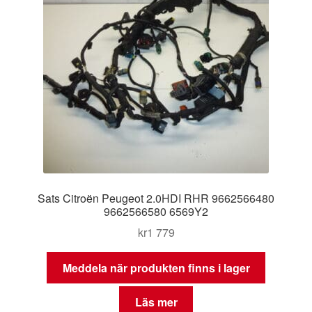
Sats Citroën Peugeot 2.0HDI RHR 9662566480
9662566580 6569Y2
kr
1 779
Meddela när produkten finns i lager
Läs mer