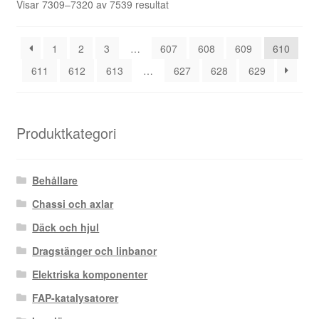
Sortera
Visar 7309–7320 av 7539 resultat
efter
senaste
1
2
3
…
607
608
609
610
611
612
613
…
627
628
629
Produktkategori
Behållare
Chassi och axlar
Däck och hjul
Dragstänger och linbanor
Elektriska komponenter
FAP-katalysatorer