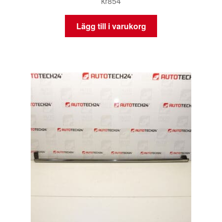
kr
854
Lägg till i varukorg