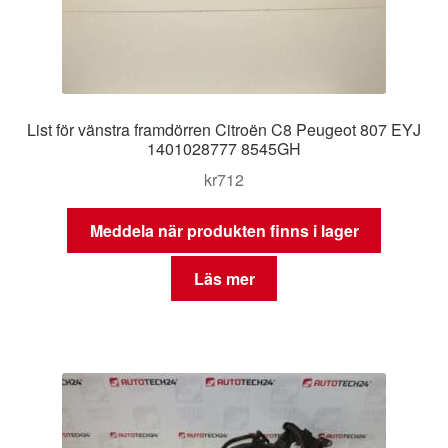
List för vänstra framdörren Citroën C8 Peugeot 807 EYJ
1401028777 8545GH
kr
712
Meddela när produkten finns i lager
Läs mer