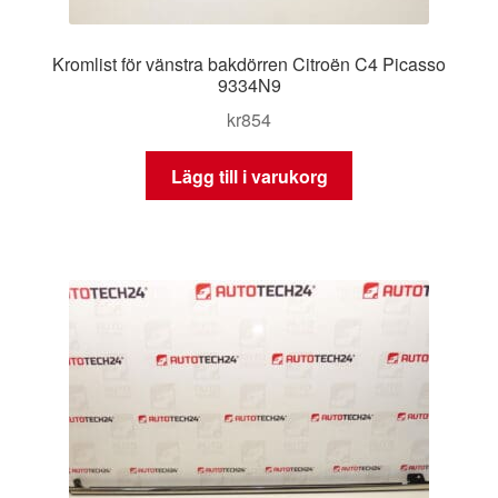
Kromlist för vänstra bakdörren Citroën C4 Picasso
9334N9
kr
854
Lägg till i varukorg