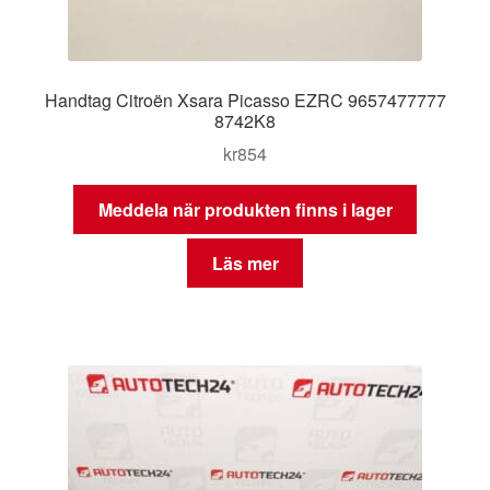
Handtag Citroën Xsara Picasso EZRC 9657477777
8742K8
kr
854
Meddela när produkten finns i lager
Läs mer