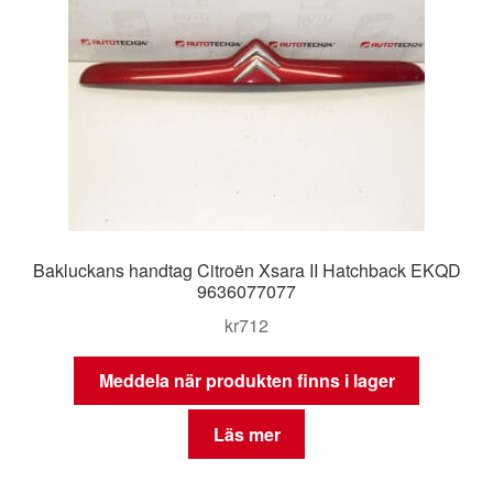
Bakluckans handtag Citroën Xsara II Hatchback EKQD
9636077077
kr
712
Meddela när produkten finns i lager
Läs mer