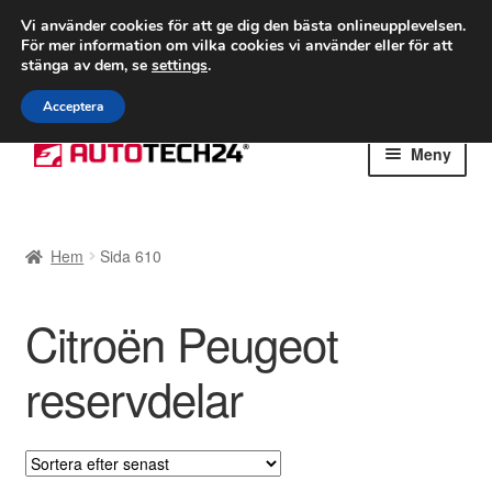
FRAKT från 75 kr
Vi använder cookies för att ge dig den bästa onlineupplevelsen.
För mer information om vilka cookies vi använder eller för att
Världsomspännande frakt
stänga av dem, se
settings
.
Ring 766 924 713
mån-fre 9-16
Acceptera
Hoppa
Hoppa
Meny
till
till
navigering
innehåll
Hem
Hem
Sida 610
Betalningar
Citroën Peugeot
Integritetspolicy
reservdelar
Klagomål
Kolla upp