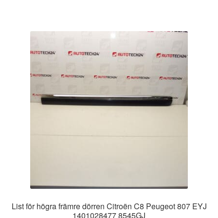
List för högra främre dörren Citroën C8 Peugeot 807 EYJ
1401028477 8545GJ