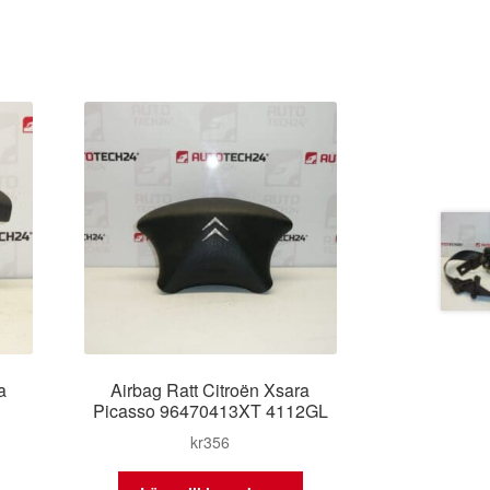
a
Airbag Ratt Citroën Xsara
Picasso 96470413XT 4112GL
kr
356