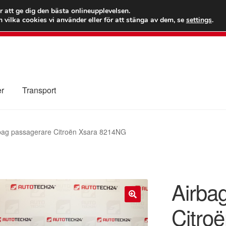
 kr
Världs
r att ge dig den bästa onlineupplevelsen.
 vilka cookies vi använder eller för att stänga av dem, se
settings
.
Ring 7
er
Transport
Kolla upp
Kontakt
Mitt konto
Om oss
Reklamationsprocedur
bag passagerare Citroën Xsara 8214NG
illkor
Airba
Citro
🔍