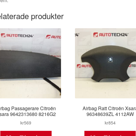
dem.
laterade produkter
irbag Passagerare Citroën
Airbag Ratt Citroën Xsar
sara 9642313680 8216G2
96348639ZL 4112AW
kr
569
kr
854