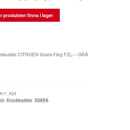
 produkten finns i lager
ckkudde CITROEN Xsara Färg FZL- – GRÅ
A17_K29
iör
,
Krockkuddar
,
XSARA