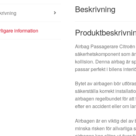
Beskrivning
krivning
Produktbeskrivni
rligare information
Airbag Passagerare Citroën
säkerhetskomponent som är 
kollision. Denna airbag är s
passar perfekt i bilens interiö
Bytet av airbagen bör utföras 
säkerställa korrekt installat
airbagen regelbundet för att 
efter en accident eller om l
Airbagen är en viktig del av 
minska risken för allvarliga s
airbagen kan slitas ut över t