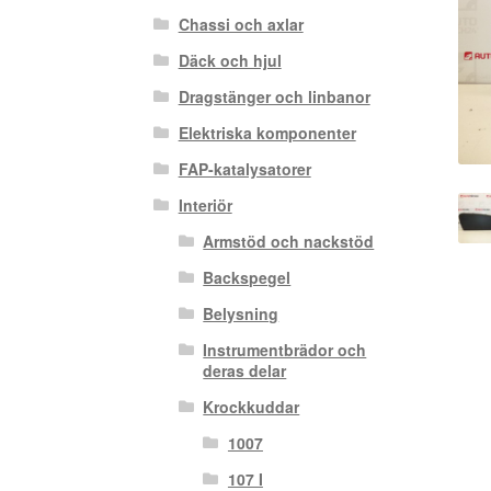
Chassi och axlar
Däck och hjul
Dragstänger och linbanor
Elektriska komponenter
FAP-katalysatorer
Interiör
Armstöd och nackstöd
Backspegel
Belysning
Instrumentbrädor och
deras delar
Krockkuddar
1007
107 I