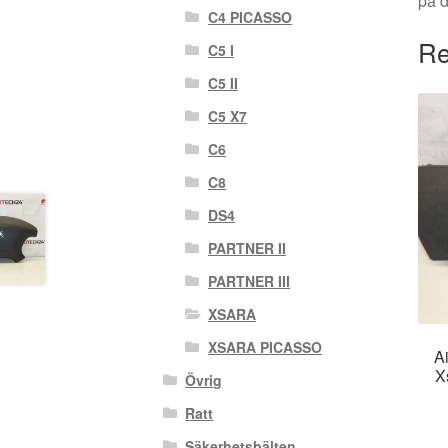
på 
C4 PICASSO
Re
C5 I
C5 II
C5 X7
C6
C8
DS4
PARTNER II
PARTNER III
XSARA
XSARA PICASSO
A
X
Övrig
Ratt
Säkerhetsbälten