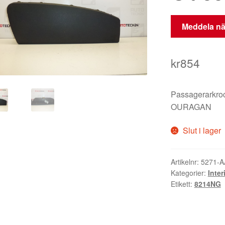
Meddela när
kr
854
Passagerarkro
OURAGAN
Slut i lager
Artikelnr:
5271-A
Kategorier:
Inter
Etikett:
8214NG