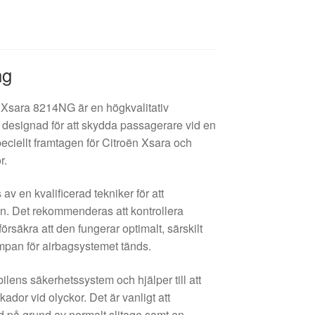
ng
 Xsara 8214NG är en högkvalitativ
designad för att skydda passagerare vid en
peciellt framtagen för Citroën Xsara och
r.
av en kvalificerad tekniker för att
ion. Det rekommenderas att kontrollera
försäkra att den fungerar optimalt, särskilt
ampan för airbagsystemet tänds.
bilens säkerhetssystem och hjälper till att
kador vid olyckor. Det är vanligt att
id på grund av normalt slitage samt en