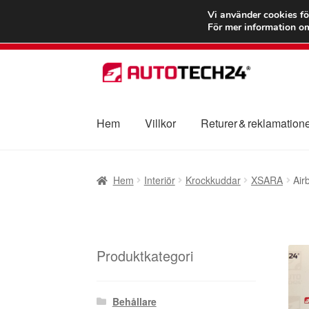
FRAKT från 75
Vi använder cookies fö
För mer information om
Hoppa
Hoppa
till
till
navigering
innehåll
Hem
Villkor
Returer & reklamation
Hem
Betalningar
Integritetspolicy
Klagomål
Hem
Interiör
Krockkuddar
XSARA
Air
Transport
Vagn
Världsomspännande frakt
V
Produktkategori
Behållare