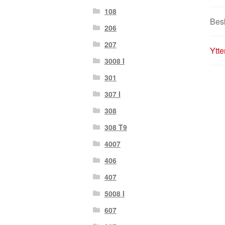
108
Bes
206
207
Ytte
3008 I
301
307 I
308
308 T9
4007
406
407
5008 I
607