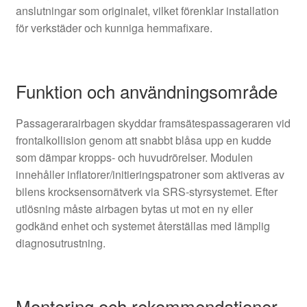
anslutningar som originalet, vilket förenklar installation
för verkstäder och kunniga hemmafixare.
Funktion och användningsområde
Passagerarairbagen skyddar framsätespassageraren vid
frontalkollision genom att snabbt blåsa upp en kudde
som dämpar kropps- och huvudrörelser. Modulen
innehåller inflatorer/initieringspatroner som aktiveras av
bilens krocksensornätverk via SRS-styrsystemet. Efter
utlösning måste airbagen bytas ut mot en ny eller
godkänd enhet och systemet återställas med lämplig
diagnosutrustning.
Montering och rekommendationer