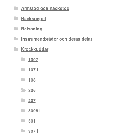
Armstöd och nackstöd
Backspegel
Belysning
Instrumentbrädor och deras delar
Krockkuddar
1007
107 I
108
206
207
3008 I
301
307 I