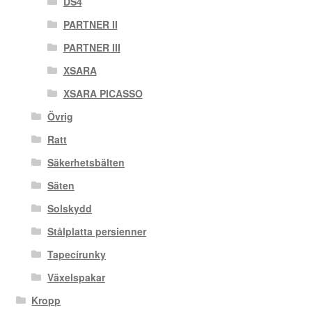
DS4
PARTNER II
PARTNER III
XSARA
XSARA PICASSO
Övrig
Ratt
Säkerhetsbälten
Säten
Solskydd
Stålplatta persienner
Tapecírunky
Växelspakar
Kropp