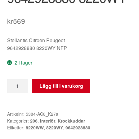
kr
569
Stellantis Citroën Peugeot
9642928880 8220WY NFP
2 i lager
Passagerarairbag
Lägg till i varukorg
Peugeot
206
9642928880
8220WY
Artikelnr:
5384-AC8_K27a
Kategorier:
206
,
Interiör
,
Krockkuddar
mängd
Etiketter:
8220WW
,
8220WY
,
9642928880