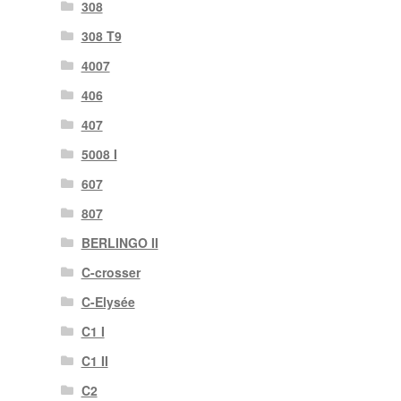
308
308 T9
4007
406
407
5008 I
607
807
BERLINGO II
C-crosser
C-Elysée
C1 I
C1 II
C2