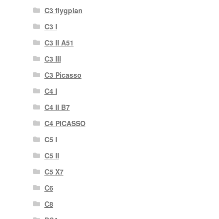
C3 flygplan
C3 I
C3 II A51
C3 III
C3 Picasso
C4 I
C4 II B7
C4 PICASSO
C5 I
C5 II
C5 X7
C6
C8