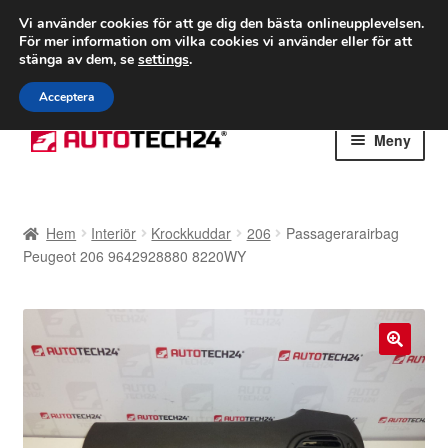
FRAKT från 75 kr
Vi använder cookies för att ge dig den bästa onlineupplevelsen.
För mer information om vilka cookies vi använder eller för att
Världsomspännande frakt
stänga av dem, se
settings
.
Ring 766 924 713
mån-fre 9-16
Acceptera
Hoppa
Hoppa
Meny
till
till
navigering
innehåll
Hem
Hem
Interiör
Krockkuddar
206
Passagerarairbag
Betalningar
Peugeot 206 9642928880 8220WY
Integritetspolicy
Klagomål
🔍
Kolla upp