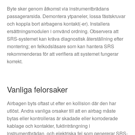
Byte sker genom åtkomst via instrumentbrädans
passagerarsida. Demontera ytpaneler, lossa fästskruvar
och koppla bort airbagens kontakt(-er). Installera
ersättningsmodulen i omvänd ordning. Observera att
SRS-systemet kan kräva diagnostisk återställning efter
montering; en felkodsläsare som kan hantera SRS
rekommenderas för att verifiera att systemet fungerar
korrekt.
Vanliga felorsaker
Airbagen byts oftast ut efter en kollision där den har
utlöst. Andra vanliga orsaker till att en airbag måste
bytas eller kontrolleras är skadade eller korroderade
kablage och kontakter, fuktinträngning i
instrumentbrädan, och elektriska fel som genererar SRS-