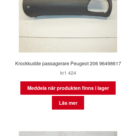
Krockkudde passagerare Peugeot 206 96498617
kr
1 424
Meddela när produkten finns i lager
Läs mer