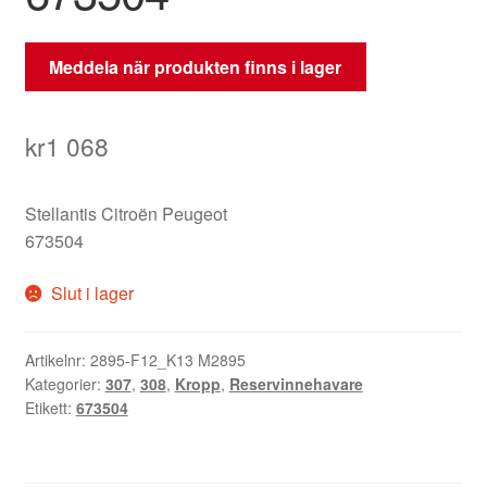
Meddela när produkten finns i lager
kr
1 068
Stellantis Citroën Peugeot
673504
Slut i lager
Artikelnr:
2895-F12_K13 M2895
Kategorier:
307
,
308
,
Kropp
,
Reservinnehavare
Etikett:
673504