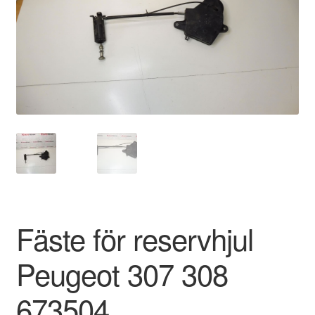
Kontakt
Mitt konto
Om oss
Reklamationsprocedur
Transport
Vagn
Fäste för reservhjul
Världsomspännande frakt
Peugeot 307 308
Villkor
673504