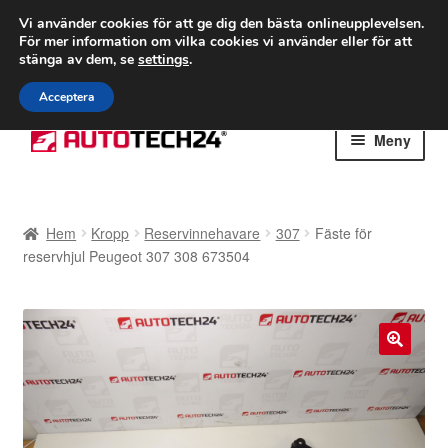
FRAKT från 75 kr
Vi använder cookies för att ge dig den bästa onlineupplevelsen.
För mer information om vilka cookies vi använder eller för att
Världsomspännande frakt
stänga av dem, se
settings
.
Ring 766 924 713
mån-fre 9-16
Acceptera
Hoppa
Hoppa
Meny
till
till
navigering
innehåll
Hem
Hem
Kropp
Reservinnehavare
307
Fäste för
Betalningar
reservhjul Peugeot 307 308 673504
Integritetspolicy
Klagomål
🔍
Kolla upp