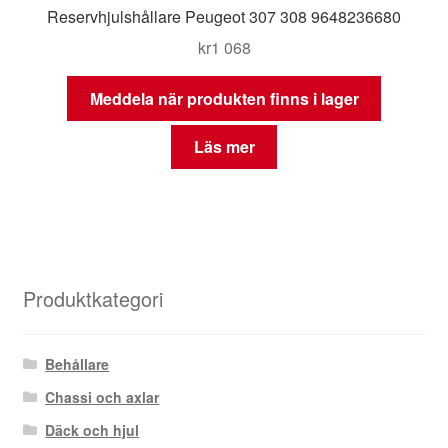
Reservhjulshållare Peugeot 307 308 9648236680
kr
1 068
Meddela när produkten finns i lager
Läs mer
Produktkategori
Behållare
Chassi och axlar
Däck och hjul