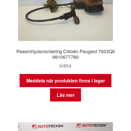
Reservhjulsmontering Citroën Peugeot 7603Q5
9810677780
kr
854
Meddela när produkten finns i lager
Läs mer