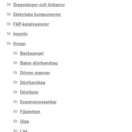
Dragstänger och linbanor
Elektriska komponenter
FAP-katalysatorer
Interiör
Kropp
Backspegel
Bakre dörrhandtag
Dörren stannar
Dörrhandtag
Dörrlister
Expansionstankar
Fjäderben
Glas
Lås