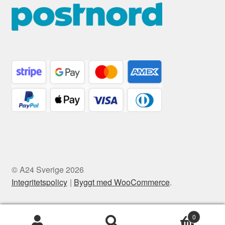
© A24 Sverige 2026
Integritetspolicy
Byggt med WooCommerce
.
0
Sök
Sök