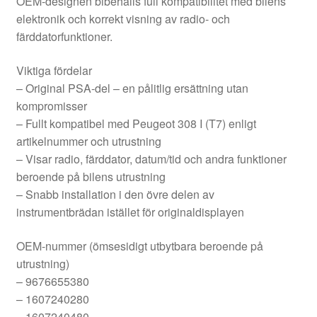
OEM-designen bibehålls full kompatibilitet med bilens
elektronik och korrekt visning av radio- och
färddatorfunktioner.
Viktiga fördelar
– Original PSA-del – en pålitlig ersättning utan
kompromisser
– Fullt kompatibel med Peugeot 308 I (T7) enligt
artikelnummer och utrustning
– Visar radio, färddator, datum/tid och andra funktioner
beroende på bilens utrustning
– Snabb installation i den övre delen av
instrumentbrädan istället för originaldisplayen
OEM-nummer (ömsesidigt utbytbara beroende på
utrustning)
– 9676655380
– 1607240280
– 1607240480