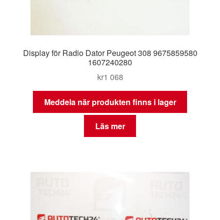
Display för Radio Dator Peugeot 308 9675859580
1607240280
kr
1 068
Meddela när produkten finns i lager
Läs mer