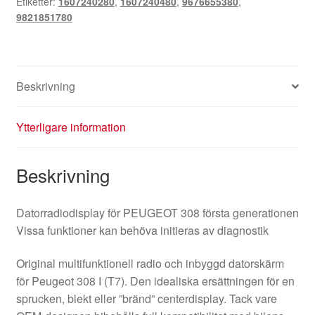
Etiketter:
1607240280
,
1607240480
,
9676655380
,
9821851780
Beskrivning
Ytterligare information
Beskrivning
Datorradiodisplay för PEUGEOT 308 första generationen
Vissa funktioner kan behöva initieras av diagnostik
Original multifunktionell radio och inbyggd datorskärm
för Peugeot 308 I (T7). Den idealiska ersättningen för en
sprucken, blekt eller ”bränd” centerdisplay. Tack vare