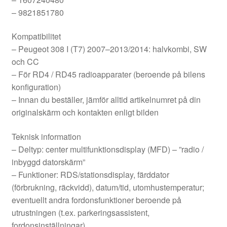
– 9821851780
Kompatibilitet
– Peugeot 308 I (T7) 2007–2013/2014: halvkombi, SW
och CC
– För RD4 / RD45 radioapparater (beroende på bilens
konfiguration)
– Innan du beställer, jämför alltid artikelnumret på din
originalskärm och kontakten enligt bilden
Teknisk information
– Deltyp: center multifunktionsdisplay (MFD) – ”radio /
inbyggd datorskärm”
– Funktioner: RDS/stationsdisplay, färddator
(förbrukning, räckvidd), datum/tid, utomhustemperatur;
eventuellt andra fordonsfunktioner beroende på
utrustningen (t.ex. parkeringsassistent,
fordonsinställningar)