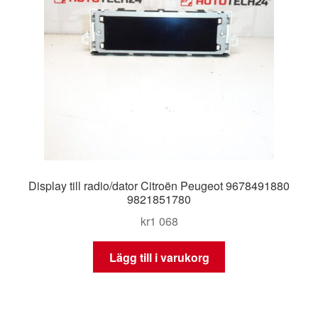
Display till radio/dator Citroën Peugeot 9678491880
9821851780
kr
1 068
Lägg till i varukorg