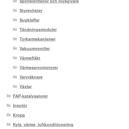
Sprinklermotor och nivågivare
Styrenheter
Sugklaffar
Tändningsmoduler
Torkarmekanismer
Vakuumventiler
Värmefläkt
Värmeservomotorer
Varvräknare
Växlar
FAP-katalysatorer
Interiör
Kropp
Kyla, värme, luftkonditionering