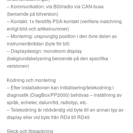
– Kommunikation: via BSI/radio via CAN-buss
(beroende på bilversion)
– Kontakt: 1x flerstifts PSA-kontakt (verifiera matchning
enligt bild och artikelnummer)
– Montering: ursprunglig position i den övre delen av
instrumentbrädan (byte för bit)
– Displaydesign: monokrom display
(bakgrundsbelysning beroende på den specifika
versionen)
Kodning och montering
– Efter installationen kan initialisering/telekodning i
diagnostik (DiagBox/PP2000) behövas – inställning av
språk, enheter, datum/tid, radiotyp, etc.
– Telekodning är nödvändig vid byte till en annan typ av
display eller vid byte från RD4 till RD45
Skick och förpackning