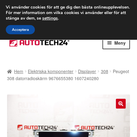
FRAKT från 75 kr
Vi använder cookies för att ge dig den bästa onlineupplevelsen.
För mer information om vilka cookies vi använder eller för att
Världsomspännande frakt
stänga av dem, se
settings
.
Ring 766 924 713
mån-fre 9-16
Acceptera
Hoppa
Hoppa
Meny
till
till
navigering
innehåll
Hem
Hem
Elektriska komponenter
Displayer
308
Peugeot
Betalningar
308 datorradioskärm 9676655380 1607240280
Integritetspolicy
Klagomål
🔍
Kolla upp