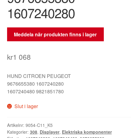
1607240280
Meddela när produkten finns i lager
kr
1 068
HUND CITROEN PEUGEOT
9676655380 1607240280
1607240480 9821851780
Slut i lager
Artikelnr:
9054-C11_K5
Kategorier:
308
,
Displayer
,
Elektriska komponenter