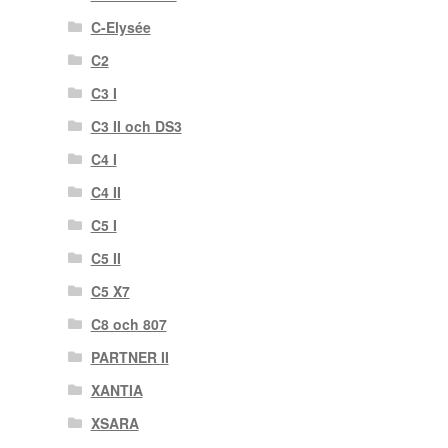
C-Elysée
C2
C3 I
C3 II och DS3
C4 I
C4 II
C5 I
C5 II
C5 X7
C8 och 807
PARTNER II
XANTIA
XSARA