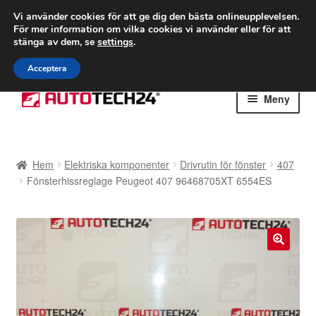
FRAKT från 75 kr
Vi använder cookies för att ge dig den bästa onlineupplevelsen.
För mer information om vilka cookies vi använder eller för att
Världsomspännande frakt
stänga av dem, se
settings
.
Ring 766 924 713
mån-fre 9-16
Acceptera
Hoppa
Hoppa
Meny
till
till
navigering
innehåll
Hem
Hem
Elektriska komponenter
Drivrutin för fönster
407
Betalningar
Fönsterhissreglage Peugeot 407 96468705XT 6554ES
Integritetspolicy
Klagomål
🔍
Kolla upp