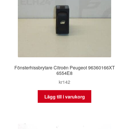
Fönsterhissbrytare Citroën Peugeot 96360166XT
6554E8
kr
142
Lägg till i varukorg