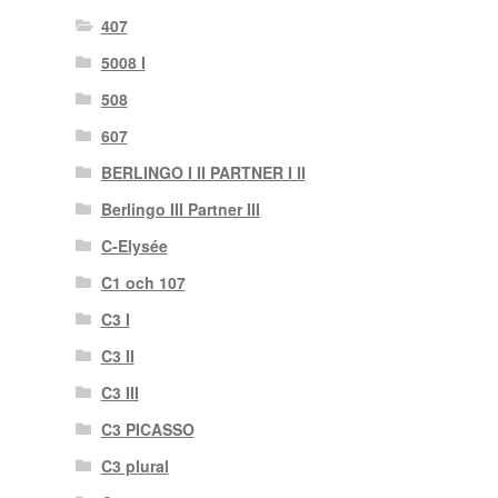
407
5008 I
508
607
BERLINGO I II PARTNER I II
Berlingo III Partner III
C-Elysée
C1 och 107
C3 I
C3 II
C3 III
C3 PICASSO
C3 plural