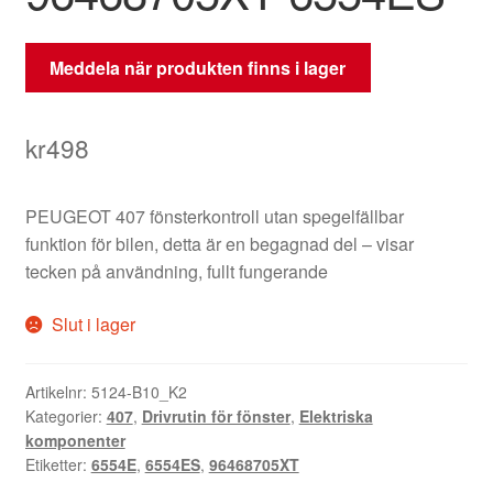
Meddela när produkten finns i lager
kr
498
PEUGEOT 407 fönsterkontroll utan spegelfällbar
funktion för bilen, detta är en begagnad del – visar
tecken på användning, fullt fungerande
Slut i lager
Artikelnr:
5124-B10_K2
Kategorier:
407
,
Drivrutin för fönster
,
Elektriska
komponenter
Etiketter:
6554E
,
6554ES
,
96468705XT