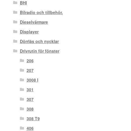
BHI
Bilradio och tillbehör.
Dieselvärmare
Displayer
Dörrlås och nycklar
Drivrutin för fönster
206
207
3008 I
301
307
308
308 T9
406