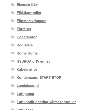
Element fläkt
Fläktkontroller
Fönsteravdragare
Förrätter
Generatorer
Högtalare
Horns Horns
HYDROAKTIV enhet
Kabelmattor
Kondensator START STOP
Lambdasond
Luft pump
Luftkonditionering värmekontroller
Luftvågar