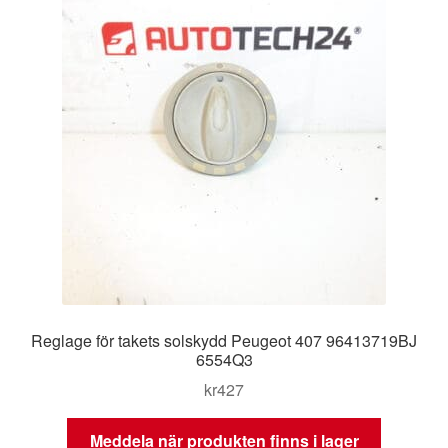
Reglage för takets solskydd Peugeot 407 96413719BJ
6554Q3
kr
427
Meddela när produkten finns i lager