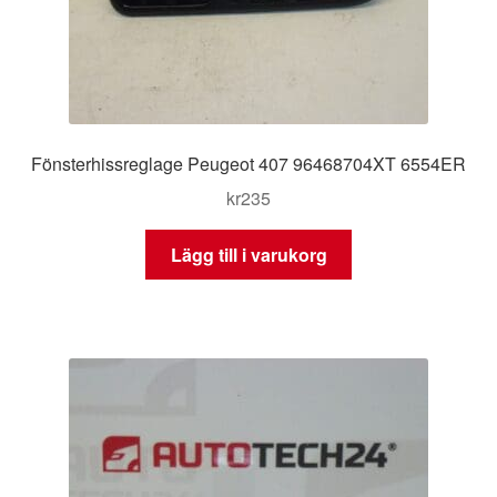
Fönsterhissreglage Peugeot 407 96468704XT 6554ER
kr
235
Lägg till i varukorg