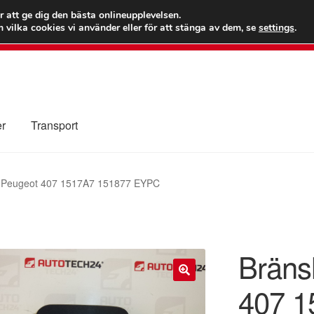
 kr
Världs
r att ge dig den bästa onlineupplevelsen.
 vilka cookies vi använder eller för att stänga av dem, se
settings
.
Ring 7
er
Transport
Kolla upp
Kontakt
Mitt konto
Om oss
Reklamationsprocedur
k Peugeot 407 1517A7 151877 EYPC
illkor
Bräns
407 1
🔍