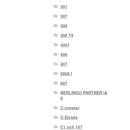
301
307
308
308 T9
4007
406
407
5008 I
607
BERLINGO PARTNER IA
II
C-crosser
C-Elysée
C1 och 107