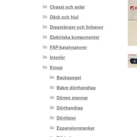
Chassi och axlar
Däck och hjul
Dragstänger och linbanor
Elektriska komponenter
FAP-katalysatorer
Interiör
Kropp
Backspegel
Bakre dörrhandtag
Dörren stannar
Dörrhandtag
Dörrlister
Expansionstankar