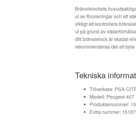
Bränslelockets huvudsakliga 
ut av föroreningar och att sä
viktigt att kontrollera bränsl
ut på grund av väderförhålla
ditt bränslelock är skadat elle
rekommenderas det att byta ut
Tekniska informat
Tillverkare: PSA 
Modell: Peugeot 407
Produkternummer: 1
Extra nummer: 1518