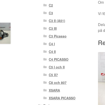
Om i
C2
C3
Vi f
C3 II (A51)
Dela
C3 III
på 
C3 Picasso
Re
C4 I
C4 II
C4 PICASSO
C5 I och II
C5 X7
C8 och 807
XSARA
XSARA PICASSO