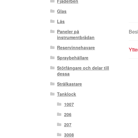
Fjäderben
Glas
Lås
Bes
Paneler på
instrumentbrädan
Reservinnehavare
Ytte
Spraybehållare
Stötfångare och delar till
dessa
Strålkastare
Tanklock
1007
206
207
3008