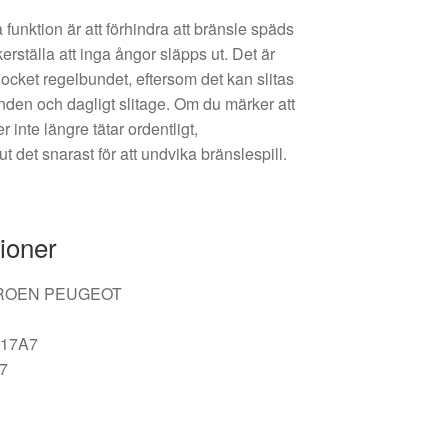
funktion är att förhindra att bränsle späds
kerställa att inga ångor släpps ut. Det är
elocket regelbundet, eftersom det kan slitas
nden och dagligt slitage. Om du märker att
r inte längre tätar ordentligt,
 det snarast för att undvika bränslespill.
ioner
CITROEN PEUGEOT
517A7
77