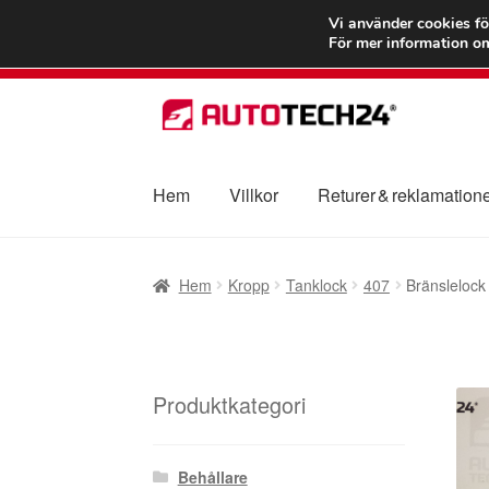
FRAKT från 75
Vi använder cookies fö
För mer information om
Hoppa
Hoppa
till
till
navigering
innehåll
Hem
Villkor
Returer & reklamation
Hem
Betalningar
Integritetspolicy
Klagomål
Hem
Kropp
Tanklock
407
Bränsleloc
Transport
Vagn
Världsomspännande frakt
V
Produktkategori
Behållare