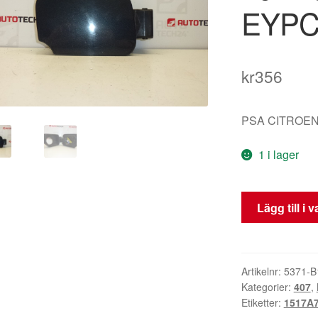
EYP
kr
356
PSA CITROEN
1 i lager
Bränslelock
Lägg till i 
Peugeot
407
1517A7
151877
Artikelnr:
5371-B
Kategorier:
407
,
EYPC
Etiketter:
1517A
mängd