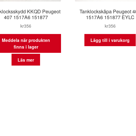
klocksskydd KKQD Peugeot
Tanklockskåpa Peugeot 4
407 1517A6 151877
1517A6 151877 EYLC
kr
356
kr
356
Meddela när produkten
Lägg till i varukorg
finns i lager
Läs mer