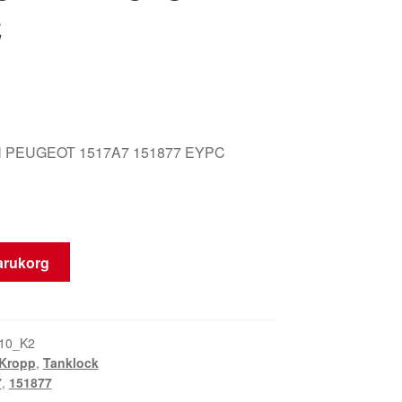
C
 PEUGEOT 1517A7 151877 EYPC
varukorg
10_K2
Kropp
,
Tanklock
7
,
151877