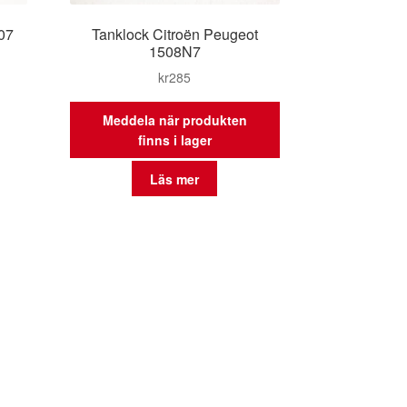
07
Tanklock Citroën Peugeot
1508N7
kr
285
Meddela när produkten
finns i lager
Läs mer