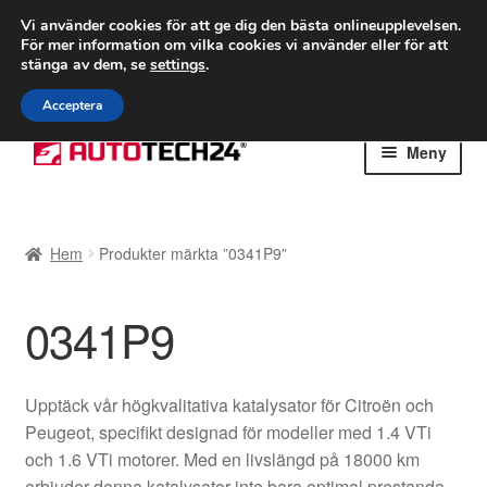
FRAKT från 75 kr
Vi använder cookies för att ge dig den bästa onlineupplevelsen.
För mer information om vilka cookies vi använder eller för att
Världsomspännande frakt
stänga av dem, se
settings
.
Ring 766 924 713
mån-fre 9-16
Acceptera
Hoppa
Hoppa
Meny
till
till
navigering
innehåll
Hem
Hem
Produkter märkta ”0341P9”
Betalningar
0341P9
Integritetspolicy
Klagomål
Upptäck vår högkvalitativa katalysator för Citroën och
Peugeot, specifikt designad för modeller med 1.4 VTi
Kolla upp
och 1.6 VTi motorer. Med en livslängd på 18000 km
erbjuder denna katalysator inte bara optimal prestanda