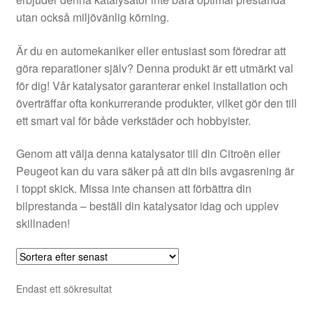
Kontakt
utan också miljövänlig körning.
Mitt konto
Är du en automekaniker eller entusiast som föredrar att
göra reparationer själv? Denna produkt är ett utmärkt val
Om oss
för dig! Vår katalysator garanterar enkel installation och
överträffar ofta konkurrerande produkter, vilket gör den till
Reklamationsprocedur
ett smart val för både verkstäder och hobbyister.
Genom att välja denna katalysator till din Citroën eller
Transport
Peugeot kan du vara säker på att din bils avgasrening är
i toppt skick. Missa inte chansen att förbättra din
Vagn
bilprestanda – beställ din katalysator idag och upplev
skillnaden!
Världsomspännande frakt
Villkor
Endast ett sökresultat