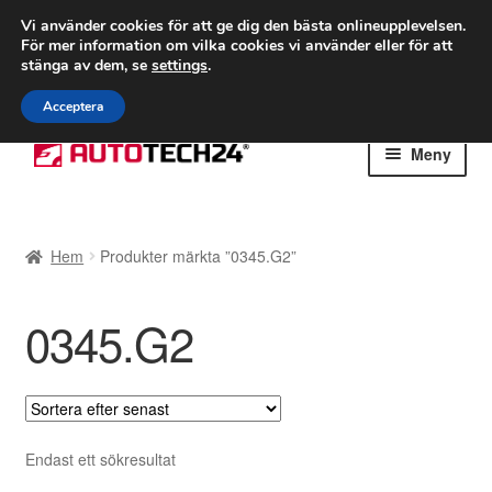
FRAKT från 75 kr
Vi använder cookies för att ge dig den bästa onlineupplevelsen.
För mer information om vilka cookies vi använder eller för att
Världsomspännande frakt
stänga av dem, se
settings
.
Ring 766 924 713
mån-fre 9-16
Acceptera
Hoppa
Hoppa
Meny
till
till
navigering
innehåll
Hem
Hem
Produkter märkta ”0345.G2”
Betalningar
0345.G2
Integritetspolicy
Klagomål
Kolla upp
Endast ett sökresultat