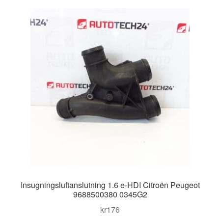
Kontakt
Mitt konto
Om oss
Reklamationsprocedur
Transport
Vagn
Världsomspännande frakt
Insugningsluftanslutning 1.6 e-HDI Citroën Peugeot
Villkor
9688500380 0345G2
kr
176