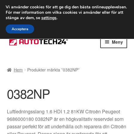
FRAKT från 75 kr
Vi använder cookies för att ge dig den bästa onlineupplevelsen.
För mer information om vilka cookies vi använder eller för att
Världsomspännande frakt
stänga av dem, se
settings
.
Ring 766 924 713
mån-fre 9-16
Acceptera
Hoppa
Hoppa
Meny
till
till
navigering
innehåll
Hem
Hem
Produkter märkta ”0382NP”
Betalningar
0382NP
Integritetspolicy
Klagomål
Luftledningsslang 1.6 HDI 1.2 81KW Citroën Peugeot
9686000180 0382NP är en högkvalitativ reservdel som
Kolla upp
passar perfekt för att underhålla och reparera din Citroën
eller Peugeot. Denna slang är avgörande för att