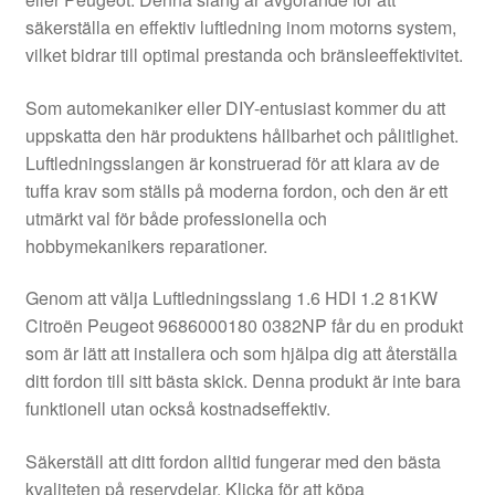
Kontakt
säkerställa en effektiv luftledning inom motorns system,
vilket bidrar till optimal prestanda och bränsleeffektivitet.
Mitt konto
Som automekaniker eller DIY-entusiast kommer du att
Om oss
uppskatta den här produktens hållbarhet och pålitlighet.
Luftledningsslangen är konstruerad för att klara av de
Reklamationsprocedur
tuffa krav som ställs på moderna fordon, och den är ett
utmärkt val för både professionella och
hobbymekanikers reparationer.
Transport
Genom att välja Luftledningsslang 1.6 HDI 1.2 81KW
Vagn
Citroën Peugeot 9686000180 0382NP får du en produkt
som är lätt att installera och som hjälpa dig att återställa
Världsomspännande frakt
ditt fordon till sitt bästa skick. Denna produkt är inte bara
funktionell utan också kostnadseffektiv.
Villkor
Säkerställ att ditt fordon alltid fungerar med den bästa
kvaliteten på reservdelar. Klicka för att köpa