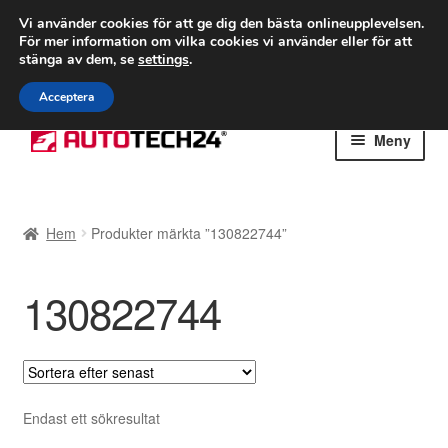
FRAKT från 75 kr
Vi använder cookies för att ge dig den bästa onlineupplevelsen.
För mer information om vilka cookies vi använder eller för att
Världsomspännande frakt
stänga av dem, se
settings
.
Ring 766 924 713
mån-fre 9-16
Acceptera
Hoppa
Hoppa
Meny
till
till
navigering
innehåll
Hem
Hem
Produkter märkta ”130822744”
Betalningar
130822744
Integritetspolicy
Klagomål
Kolla upp
Endast ett sökresultat