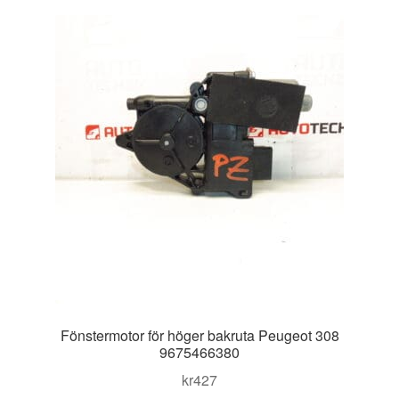
Kontakt
Mitt konto
Om oss
Reklamationsprocedur
Transport
Vagn
Världsomspännande frakt
Fönstermotor för höger bakruta Peugeot 308
Villkor
9675466380
kr
427