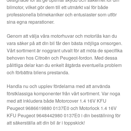
Kontakt
bilmotor, vilket gör dem till ett utmärkt val för både
professionella bilmekaniker och entusiaster som utför
Mitt konto
sina egna reparationer.
Om oss
Genom att välja våra motorhuvar och motorlås kan du
vara säker på att din bil får den bästa möjliga omsorgen.
Reklamationsprocedur
Vårt sortiment är noggrant utvalt för att möta de specifika
behoven hos Citroën och Peugeot-fordon. Med dessa
pålitliga delar kan du enkelt åtgärda eventuella problem
Transport
och förbättra bilens prestanda.
Vagn
Handla nu och upplev fördelarna med att använda
förstklassiga komponenter från vårt sortiment. Var noga
Världsomspännande frakt
med att inkludera både Motorcover 1.4 16V KFU
Peugeot 9686619880 0137E0 och Motorlock 1.4 16V
Villkor
KFU Peugeot 9648442980 0137E0 i din beställning för
att säkerställa att din bil är i toppskick!