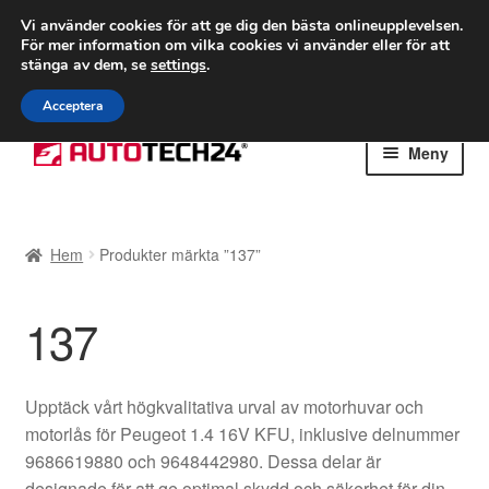
FRAKT från 75 kr
Vi använder cookies för att ge dig den bästa onlineupplevelsen.
För mer information om vilka cookies vi använder eller för att
Världsomspännande frakt
stänga av dem, se
settings
.
Ring 766 924 713
mån-fre 9-16
Acceptera
Hoppa
Hoppa
Meny
till
till
navigering
innehåll
Hem
Hem
Produkter märkta ”137”
Betalningar
137
Integritetspolicy
Klagomål
Upptäck vårt högkvalitativa urval av motorhuvar och
motorlås för Peugeot 1.4 16V KFU, inklusive delnummer
Kolla upp
9686619880 och 9648442980. Dessa delar är
designade för att ge optimal skydd och säkerhet för din