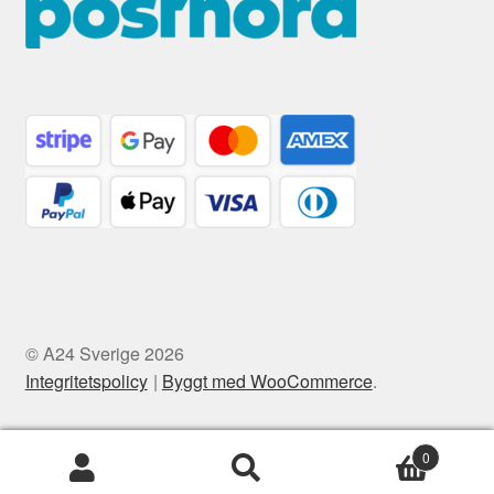
© A24 Sverige 2026
Integritetspolicy
Byggt med WooCommerce
.
0
Sök
Sök
efter: