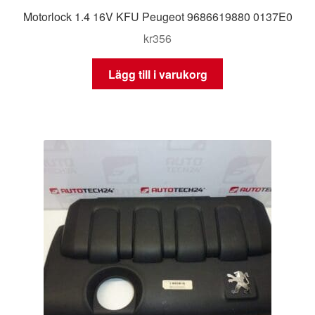
Motorlock 1.4 16V KFU Peugeot 9686619880 0137E0
kr
356
Lägg till i varukorg