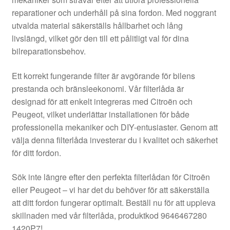
Kontakt
reparationer och underhåll på sina fordon. Med noggrant
utvalda material säkerställs hållbarhet och lång
Mitt konto
livslängd, vilket gör den till ett pålitligt val för dina
bilreparationsbehov.
Om oss
Ett korrekt fungerande filter är avgörande för bilens
Reklamationsprocedur
prestanda och bränsleekonomi. Vår filterlåda är
designad för att enkelt integreras med Citroën och
Peugeot, vilket underlättar installationen för både
Transport
professionella mekaniker och DIY-entusiaster. Genom att
välja denna filterlåda investerar du i kvalitet och säkerhet
Vagn
för ditt fordon.
Världsomspännande frakt
Sök inte längre efter den perfekta filterlådan för Citroën
eller Peugeot – vi har det du behöver för att säkerställa
Villkor
att ditt fordon fungerar optimalt. Beställ nu för att uppleva
skillnaden med vår filterlåda, produktkod 9646467280
1420P7!