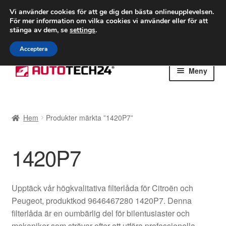
FRAKT från 75 kr
Vi använder cookies för att ge dig den bästa onlineupplevelsen.
För mer information om vilka cookies vi använder eller för att
Världsomspännande frakt
stänga av dem, se
settings
.
Ring 766 924 713
mån-fre 9-16
Acceptera
Hoppa
Hoppa
Meny
till
till
navigering
innehåll
Hem
Hem
Produkter märkta ”1420P7”
Betalningar
1420P7
Integritetspolicy
Klagomål
Upptäck vår högkvalitativa filterlåda för Citroën och
Peugeot, produktkod 9646467280 1420P7. Denna
Kolla upp
filterlåda är en oumbärlig del för bilentusiaster och
mekaniker som strävar efter att utföra professionella