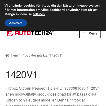
FRAKT från 75 kr
Vi använder cookies för att ge dig den bästa onlineupplevelsen.
För mer information om vilka cookies vi använder eller för att
Världsomspännande frakt
stänga av dem, se
settings
.
Ring 766 924 713
mån-fre 9-16
Acceptera
Hoppa
Hoppa
Meny
till
till
navigering
innehåll
Hem
Hem
Produkter märkta ”1420V1”
Betalningar
1420V1
Integritetspolicy
Klagomål
Filtrbox Citroën Peugeot 1.6 e-HDI 9673061080 1420V1
är en högkvalitativ produkt designad för att passa olika
Kolla upp
Citroën och Peugeot modeller. Denna filtrbox är
avgörande för att säkerställa att motorn får den rena luft