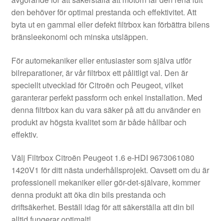
Kontakt
den behöver för optimal prestanda och effektivitet. Att
byta ut en gammal eller defekt filtrbox kan förbättra bilens
Mitt konto
bränsleekonomi och minska utsläppen.
Om oss
För automekaniker eller entusiaster som själva utför
bilreparationer, är vår filtrbox ett pålitligt val. Den är
Reklamationsprocedur
speciellt utvecklad för Citroën och Peugeot, vilket
garanterar perfekt passform och enkel installation. Med
denna filtrbox kan du vara säker på att du använder en
Transport
produkt av högsta kvalitet som är både hållbar och
effektiv.
Vagn
Välj Filtrbox Citroën Peugeot 1.6 e-HDI 9673061080
Världsomspännande frakt
1420V1 för ditt nästa underhållsprojekt. Oavsett om du är
professionell mekaniker eller gör-det-självare, kommer
Villkor
denna produkt att öka din bils prestanda och
driftsäkerhet. Beställ idag för att säkerställa att din bil
alltid fungerar optimalt!