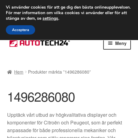
FRAKT från 75 kr
Vi använder cookies för att ge dig den bästa onlineupplevelsen.
För mer information om vilka cookies vi använder eller för att
Världsomspännande frakt
stänga av dem, se
settings
.
Ring 766 924 713
mån-fre 9-16
Acceptera
Hoppa
Hoppa
Meny
till
till
navigering
innehåll
Hem
Hem
Produkter märkta ”1496286080”
Betalningar
1496286080
Integritetspolicy
Klagomål
Upptäck vårt utbud av högkvalitativa displayer och
komponenter för Citroën och Peugeot, som är perfekt
Kolla upp
anpassade för både professionella mekaniker och
bilentusiaster som själv reparerar sina fordon. Vår