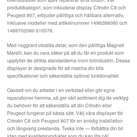
Kontakt
produktkategori, som inkluderar display Citroën C8 och
Peugeot 807, erbjuder pålitliga och hållbara alternativ,
Mitt konto
inklusive modeller med artikelnummer 1496286080 och
1488702080 610578.
Om oss
Med noggrant utvalda delar, som den pålitliga Magneti
Reklamationsprocedur
Marelli, kan du vara säker på att du får en produkt som
uppfyller de strikta standarderna inom bilindustrin. Dessa
displayer är designade för att matcha din bils
Transport
specifikationer och säkerställa optimal funktionalitet.
Vagn
Oavsett om du arbetar i en verkstad eller gör egna
reparationer hemma, så ger vårt sortiment dig de verktyg
Världsomspännande frakt
du behöver för att säkerställa att din Citroën eller
Peugeot fungerar på bästa sätt. Välj våra displayer för
Villkor
Citroën C8 och Peugeot 807 för en smidig installation
och långvarig prestanda. Tveka inte — förbättra din bil
idag med kvalitetsprodukter som du kan lita på!