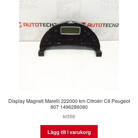
Display Magneti Marelli 222000 km Citroën C8 Peugeot
807 1496286080
kr
356
Lägg till i varukorg