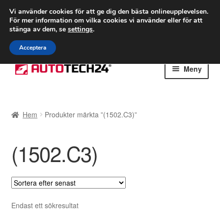
FRAKT från 75 kr
Vi använder cookies för att ge dig den bästa onlineupplevelsen.
För mer information om vilka cookies vi använder eller för att
Världsomspännande frakt
stänga av dem, se
settings
.
Ring 766 924 713
mån-fre 9-16
Acceptera
Hoppa
Hoppa
Meny
till
till
navigering
innehåll
Hem
Hem
Produkter märkta ”(1502.C3)”
Betalningar
(1502.C3)
Integritetspolicy
Klagomål
Kolla upp
Endast ett sökresultat