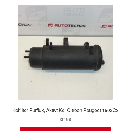
Kontakt
Mitt konto
Om oss
Reklamationsprocedur
Transport
Vagn
Världsomspännande frakt
Kolfilter Purflux, Aktivt Kol Citroën Peugeot 1502C3
Villkor
kr
498