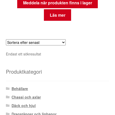
Meddela när produkten finns i lager
Läs mer
Endast ett sökresultat
Produktkategori
Behållare
Chassi och axlar
Däck och hjul
Dragstänger och linbanor